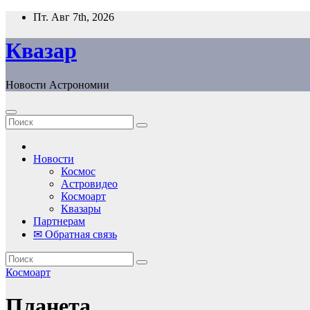
Перейти
Пт. Авг 7th, 2026
к
содержанию
Квазар
Новости Астрономии
Новости
Космос
Астровидео
Космоарт
Квазары
Партнерам
✉ Обратная связь
Космоарт
Планета