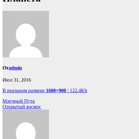
От
admin
Июл 31, 2016
В реальном размере
1600×900
/ 122.4Kb
Навигация
Млечный Путь
Открытый космос
по
записям