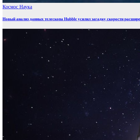
Космос
Наука
Новый анализ данных телескопа Hubble усилил загадку скорости расшир