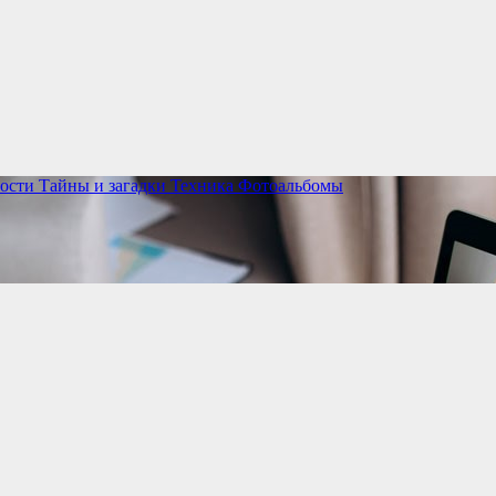
ости
Тайны и загадки
Техника
Фотоальбомы