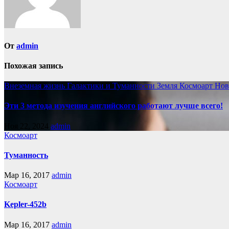
От
admin
Похожая запись
Внеземная жизнь
Галактики и Туманности
Земля
Космоарт
Нов
Эти 3 метода изучения английского работают лучше всего!
Ноя 22, 2024
admin
Космоарт
Туманность
Мар 16, 2017
admin
Космоарт
Kepler-452b
Мар 16, 2017
admin