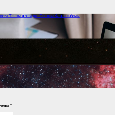
ости
Тайны и загадки
Техника
Фотоальбомы
ечены
*