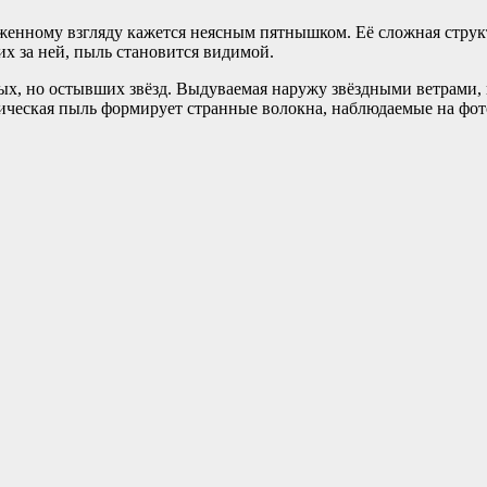
руженному взгляду кажется неясным пятнышком. Её сложная стру
их за ней, пыль становится видимой.
, но остывших звёзд. Выдуваемая наружу звёздными ветрами, пы
ическая пыль формирует странные волокна, наблюдаемые на фото