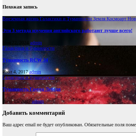
Похожая запись
Внеземная жизнь
Галактики и Туманности
Земля
Космоарт
Нов
Эти 3 метода изучения английского работают лучше всего!
Ноя 22, 2024
admin
Галактики и Туманности
Туманность RCW 34
Июл 4, 2017
admin
Галактики и Туманности
Туманность Гамма Лебедя
Июн 15, 2017
admin
Добавить комментарий
Ваш адрес email не будет опубликован.
Обязательные поля пом