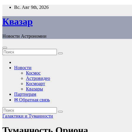
Перейти
Вс. Авг 9th, 2026
к
содержанию
Квазар
Новости Астрономии
Новости
Космос
Астровидео
Космоарт
Квазары
Партнерам
✉ Обратная связь
Галактики и Туманности
Туманность Ориона