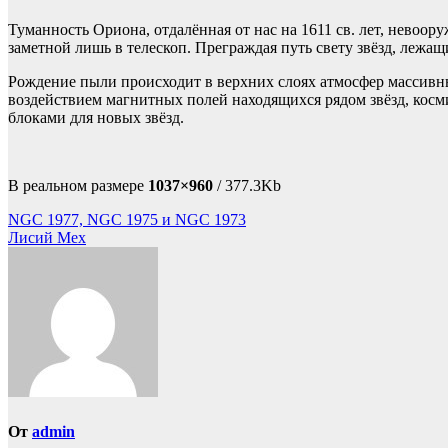
Туманность Ориона, отдалённая от нас на 1611 св. лет, невоо
заметной лишь в телескоп. Преграждая путь свету звёзд, лежащ
Рождение пыли происходит в верхних слоях атмосфер массивных
воздействием магнитных полей находящихся рядом звёзд, косм
блоками для новых звёзд.
В реальном размере
1037×960
/ 377.3Kb
Навигация
NGC 1977, NGC 1975 и NGC 1973
Лисий Мех
по
записям
От
admin