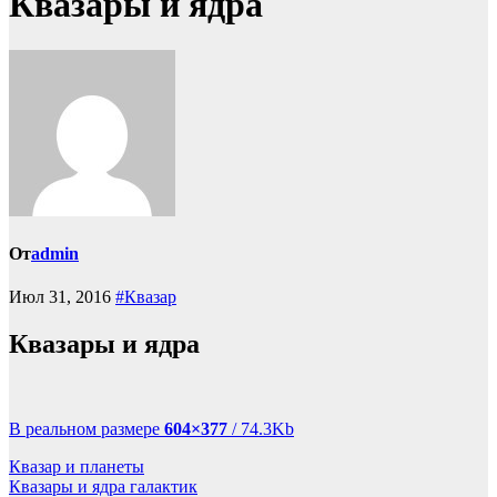
Квазары и ядра
От
admin
Июл 31, 2016
#Квазар
Квазары и ядра
В реальном размере
604×377
/ 74.3Kb
Навигация
Квазар и планеты
Квазары и ядра галактик