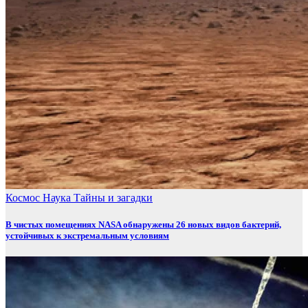
Космос
Наука
Тайны и загадки
В чистых помещениях NASA обнаружены 26 новых видов бактерий,
устойчивых к экстремальным условиям