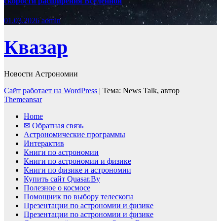
скорости расширения Вселенной
01.03.2026
admin
Квазар
Новости Астрономии
Сайт работает на WordPress
|
Тема: News Talk, автор
Themeansar
Home
✉ Обратная связь
Астрономические программы
Интерактив
Книги по астрономии
Книги по астрономии и физике
Книги по физике и астрономии
Купить сайт Quasar.By
Полезное о космосе
Помощник по выбору телескопа
Презентации по астрономии и физике
Презентации по астрономии и физике