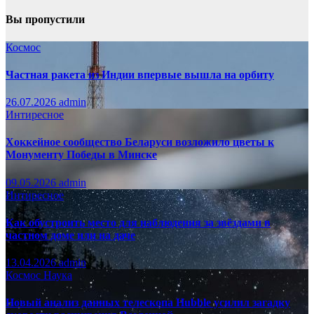
Вы пропустили
Космос
Частная ракета из Индии впервые вышла на орбиту
26.07.2026
admin
Интиресное
Хоккейное сообщество Беларуси возложило цветы к
Монументу Победы в Минске
09.05.2026
admin
Интиресное
Как обустроить место для наблюдения за звёздами в
частном доме или на даче
13.04.2026
admin
Космос
Наука
Новый анализ данных телескопа Hubble усилил загадку