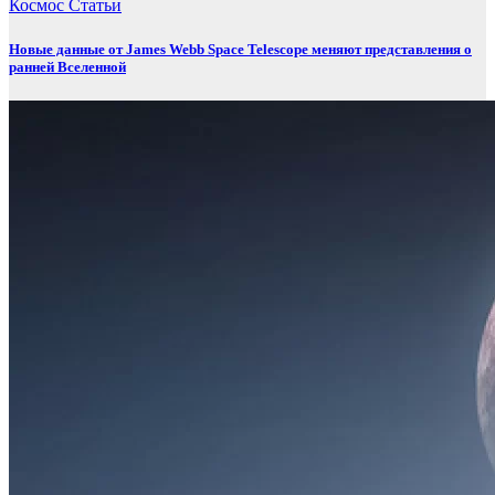
Космос
Статьи
Новые данные от James Webb Space Telescope меняют представления о
ранней Вселенной