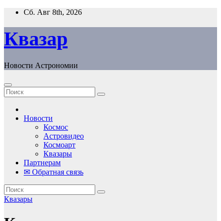
Перейти
Сб. Авг 8th, 2026
к
содержанию
Квазар
Новости Астрономии
Новости
Космос
Астровидео
Космоарт
Квазары
Партнерам
✉ Обратная связь
Квазары