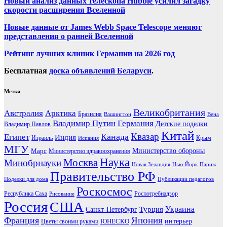
Новый анализ данных телескопа Hubble усилил загадку
скорости расширения Вселенной
Новые данные от James Webb Space Telescope меняют
представления о ранней Вселенной
Рейтинг лучших клиник Германии на 2026 год
Бесплатная
доска объявлений Беларуси
.
Метки
Великобритания
Австралия
Арктика
Бразилия
Вашингтон
Вена
Владимир Путин
Германия
Детские поделки
Владимир Павлов
Китай
Канада
Квазар
Египет
Индия
Израиль
Крым
Испания
МГУ
Марс
Министерство обороны
Министерство здравоохранения
Наука
Москва
Минобрнауки
Новая Зеландия
Нью-Йорк
Париж
Правительство РФ
Поделки для дома
Публикации педагогов
Роскосмос
Республика Саха
Роспотребнадзор
Рисование
Россия
США
Украина
Турция
Санкт-Петербург
Франция
Япония
ЮНЕСКО
интерьер
Цветы своими руками