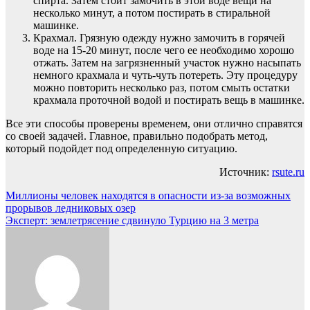
спирта. Затем стоит замочить в этой воде вещи на
несколько минут, а потом постирать в стиральной
машинке.
Крахмал. Грязную одежду нужно замочить в горячей
воде на 15-20 минут, после чего ее необходимо хорошо
отжать. Затем на загрязненный участок нужно насыпать
немного крахмала и чуть-чуть потереть. Эту процедуру
можно повторить несколько раз, потом смыть остатки
крахмала проточной водой и постирать вещь в машинке.
Все эти способы проверены временем, они отлично справятся
со своей задачей. Главное, правильно подобрать метод,
который подойдет под определенную ситуацию.
Источник:
rsute.ru
Навигация
Миллионы человек находятся в опасности из-за возможных
прорывов ледниковых озер
по
Эксперт: землетрясение сдвинуло Турцию на 3 метра
записям