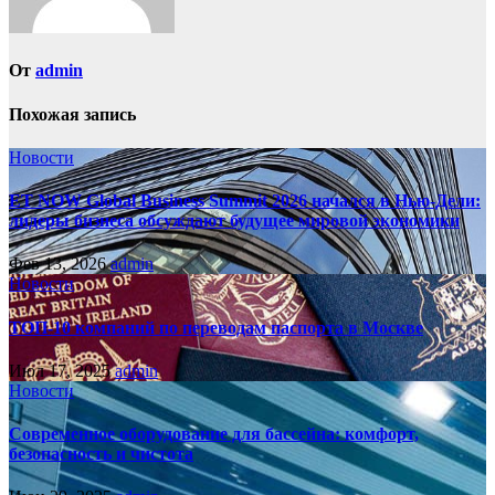
От
admin
Похожая запись
Новости
ET NOW Global Business Summit 2026 начался в Нью‑Дели:
лидеры бизнеса обсуждают будущее мировой экономики
Фев 13, 2026
admin
Новости
ТОП-10 компаний по переводам паспорта в Москве
Июл 17, 2025
admin
Новости
Современное оборудование для бассейна: комфорт,
безопасность и чистота