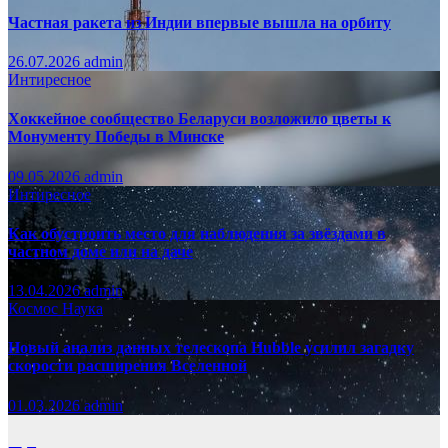
Частная ракета из Индии впервые вышла на орбиту
26.07.2026
admin
Интиресное
Хоккейное сообщество Беларуси возложило цветы к
Монументу Победы в Минске
09.05.2026
admin
Интиресное
Как обустроить место для наблюдения за звёздами в
частном доме или на даче
13.04.2026
admin
Космос
Наука
Новый анализ данных телескопа Hubble усилил загадку
скорости расширения Вселенной
01.03.2026
admin