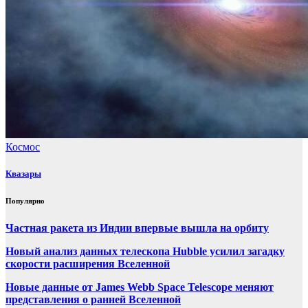
Космос
Квазары
Популярно
Частная ракета из Индии впервые вышла на орбиту
Новый анализ данных телескопа Hubble усилил загадку
скорости расширения Вселенной
Новые данные от James Webb Space Telescope меняют
представления о ранней Вселенной