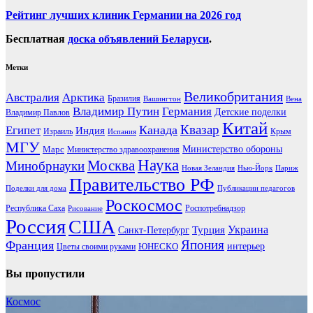
Рейтинг лучших клиник Германии на 2026 год
Бесплатная
доска объявлений Беларуси
.
Метки
Великобритания
Австралия
Арктика
Бразилия
Вашингтон
Вена
Владимир Путин
Германия
Детские поделки
Владимир Павлов
Китай
Канада
Квазар
Египет
Индия
Израиль
Крым
Испания
МГУ
Марс
Министерство обороны
Министерство здравоохранения
Наука
Москва
Минобрнауки
Новая Зеландия
Нью-Йорк
Париж
Правительство РФ
Поделки для дома
Публикации педагогов
Роскосмос
Республика Саха
Роспотребнадзор
Рисование
Россия
США
Украина
Турция
Санкт-Петербург
Франция
Япония
ЮНЕСКО
интерьер
Цветы своими руками
Вы пропустили
Космос