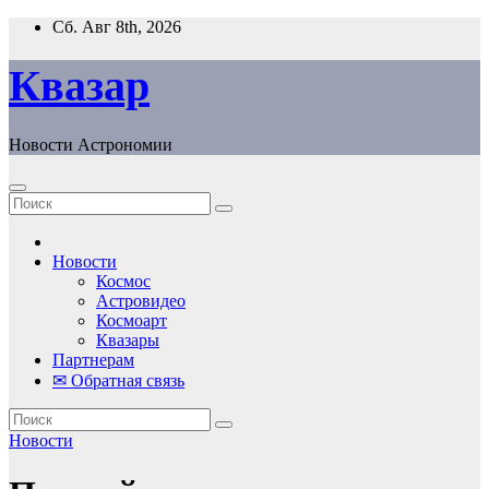
Перейти
Сб. Авг 8th, 2026
к
содержанию
Квазар
Новости Астрономии
Новости
Космос
Астровидео
Космоарт
Квазары
Партнерам
✉ Обратная связь
Новости