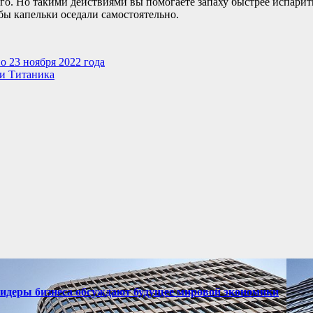
го. Но такими действиями вы помогаете запаху быстрее испарит
бы капельки оседали самостоятельно.
о 23 ноября 2022 года
и Титаника
лидеры бизнеса обсуждают будущее мировой экономики