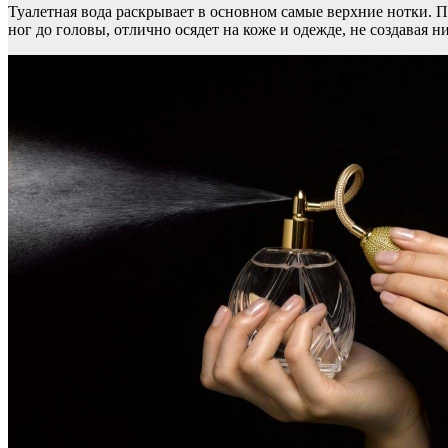
Туалетная вода раскрывает в основном самые верхние нотки. По
ног до головы, отлично осядет на коже и одежде, не создавая 