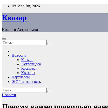
Перейти
Пт. Авг 7th, 2026
к
содержанию
Квазар
Новости Астрономии
Новости
Космос
Астровидео
Космоарт
Квазары
Партнерам
✉ Обратная связь
Новости
Почему важно правильно нано