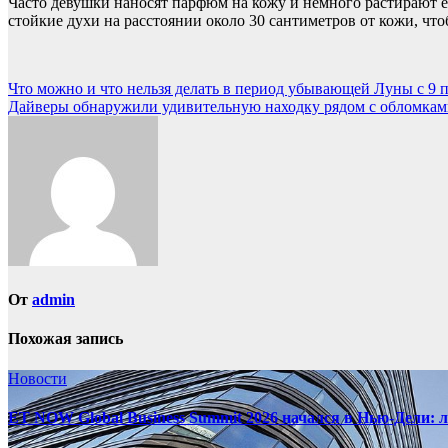
Часто девушки наносят парфюм на кожу и немного растирают е
стойкие духи на расстоянии около 30 сантиметров от кожи, что
Навигация
Что можно и что нельзя делать в период убывающей Луны с 9 п
Дайверы обнаружили удивительную находку рядом с обломкам
по
записям
От
admin
Похожая запись
Новости
ET NOW Global Business Summit 2026 начался в Нью‑Дели: 