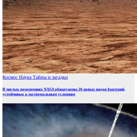
Космос
Наука
Тайны и загадки
В чистых помещениях NASA обнаружены 26 новых видов бактерий,
устойчивых к экстремальным условиям