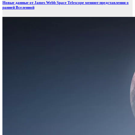
Новые данные от James Webb Space Telescope меняют представления о
ранней Вселенной