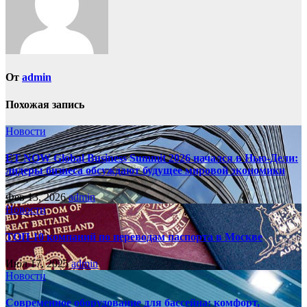
От
admin
Похожая запись
Новости
ET NOW Global Business Summit 2026 начался в Нью‑Дели:
лидеры бизнеса обсуждают будущее мировой экономики
Фев 13, 2026
admin
Новости
ТОП-10 компаний по переводам паспорта в Москве
Июл 17, 2025
admin
Новости
Современное оборудование для бассейна: комфорт,