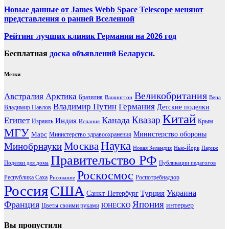
Новые данные от James Webb Space Telescope меняют
представления о ранней Вселенной
Рейтинг лучших клиник Германии на 2026 год
Бесплатная
доска объявлений Беларуси
.
Метки
Великобритания
Австралия
Арктика
Бразилия
Вашингтон
Вена
Владимир Путин
Германия
Детские поделки
Владимир Павлов
Китай
Канада
Квазар
Египет
Индия
Израиль
Крым
Испания
МГУ
Марс
Министерство обороны
Министерство здравоохранения
Наука
Москва
Минобрнауки
Новая Зеландия
Нью-Йорк
Париж
Правительство РФ
Поделки для дома
Публикации педагогов
Роскосмос
Республика Саха
Роспотребнадзор
Рисование
Россия
США
Украина
Турция
Санкт-Петербург
Франция
Япония
ЮНЕСКО
интерьер
Цветы своими руками
Вы пропустили