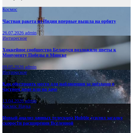
Космос
Частная ракета из Индии впервые вышла на орбиту
26.07.2026
admin
Интиресное
Хоккейное сообщество Беларуси возложило цветы к
Монументу Победы в Минске
09.05.2026
admin
Интиресное
Как обустроить место для наблюдения за звёздами в
частном доме или на даче
13.04.2026
admin
Космос
Наука
Новый анализ данных телескопа Hubble усилил загадку
скорости расширения Вселенной