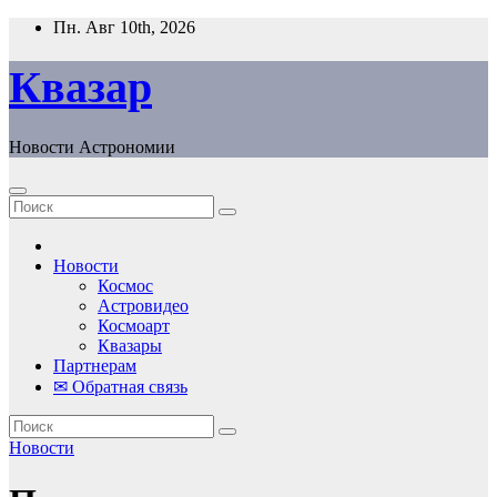
Перейти
Пн. Авг 10th, 2026
к
содержанию
Квазар
Новости Астрономии
Новости
Космос
Астровидео
Космоарт
Квазары
Партнерам
✉ Обратная связь
Новости