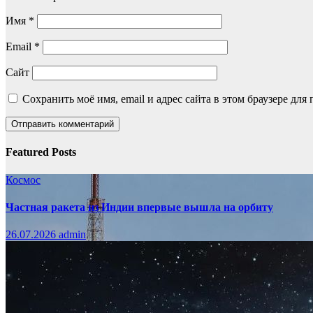
Имя
*
Email
*
Сайт
Сохранить моё имя, email и адрес сайта в этом браузере д
Featured Posts
Космос
Частная ракета из Индии впервые вышла на орбиту
26.07.2026
admin