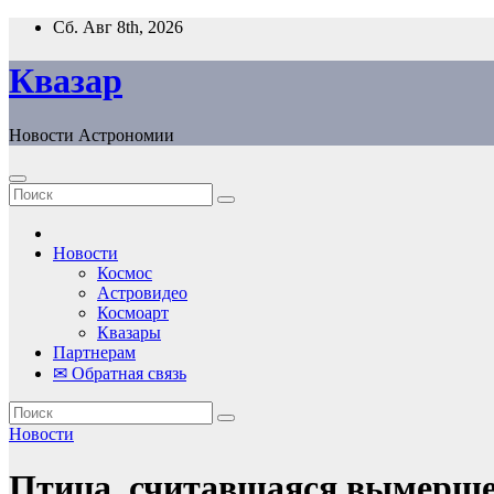
Перейти
Сб. Авг 8th, 2026
к
содержанию
Квазар
Новости Астрономии
Новости
Космос
Астровидео
Космоарт
Квазары
Партнерам
✉ Обратная связь
Новости
Птица, считавшаяся вымершей