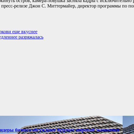
покинуть остров, камера-ловушка засняла кадры с исключительно 
в пресс-релизе Джон С. Миттермайер, директор программы по по
оркови еще вкуснее
едленнее разряжалась
лидеры бизнеса обсуждают будущее мировой экономики