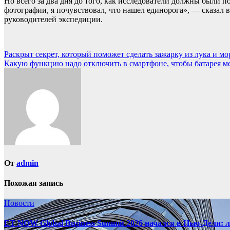
Но всего за два дня до того, как исследователи должны были 
фотографии, я почувствовал, что нашел единорога», — сказал 
руководителей экспедиции.
Навигация
Раскрыт секрет, который поможет сделать зажарку из лука и м
Какую функцию надо отключить в смартфоне, чтобы батарея м
по
записям
От
admin
Похожая запись
Новости
ET NOW Global Business Summit 2026 начался в Нью‑Дели: 