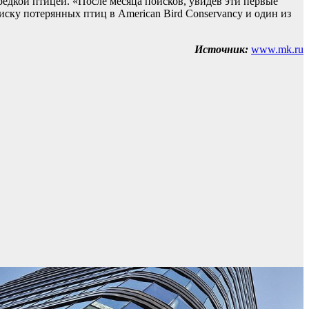
редкой птицей. «После месяца поисков, увидев эти первые
иску потерянных птиц в American Bird Conservancy и один из
Источник:
www.mk.ru