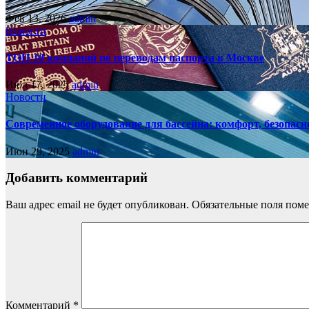
Фев 13, 2026
admin
Новости
ТОП-10 компаний по переводам паспорта в Москве
Июл 17, 2025
admin
Новости
Современное оборудование для бассейна: комфорт, безопасн
Июн 29, 2025
admin
Добавить комментарий
Ваш адрес email не будет опубликован.
Обязательные поля пом
Комментарий
*