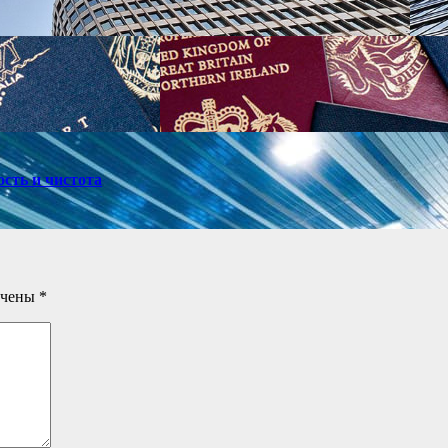
ость и чистота
ечены
*