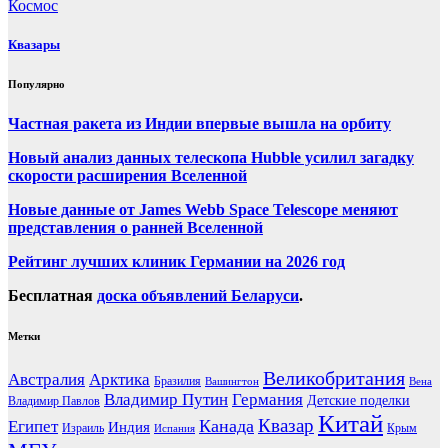
Космос
Квазары
Популярно
Частная ракета из Индии впервые вышла на орбиту
Новый анализ данных телескопа Hubble усилил загадку
скорости расширения Вселенной
Новые данные от James Webb Space Telescope меняют
представления о ранней Вселенной
Рейтинг лучших клиник Германии на 2026 год
Бесплатная
доска объявлений Беларуси
.
Метки
Великобритания
Австралия
Арктика
Бразилия
Вашингтон
Вена
Владимир Путин
Германия
Детские поделки
Владимир Павлов
Китай
Канада
Квазар
Египет
Индия
Израиль
Крым
Испания