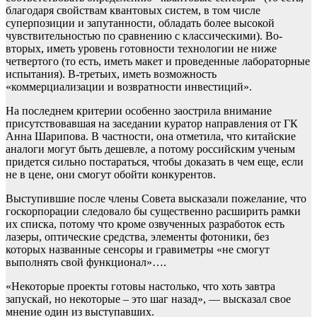
благодаря свойствам квантовых систем, в том числе
суперпозиции и запутанности, обладать более высокой
чувствительностью по сравнению с классическими). Во-
вторых, иметь уровень готовности технологии не ниже
четвертого (то есть, иметь макет и проведенные лабораторные
испытания). В-третьих, иметь возможность
«коммерциализации и возвратности инвестиций».
На последнем критерии особенно заострила внимание
присутствовавшая на заседании куратор направления от ГК
Анна Шарипова. В частности, она отметила, что китайские
аналоги могут быть дешевле, а потому российским ученым
придется сильно постараться, чтобы доказать в чем еще, если
не в цене, они смогут обойти конкурентов.
Выступившие после члены Совета высказали пожелание, что
госкорпорации следовало бы существенно расширить рамки
их списка, потому что кроме озвученных разработок есть
лазеры, оптические средства, элементы фотоники, без
которых названные сенсоры и гравиметры «не смогут
выполнять свой функционал»….
«Некоторые проекты готовы настолько, что хоть завтра
запускай, но некоторые – это шаг назад», — высказал свое
мнение один из выступавших.