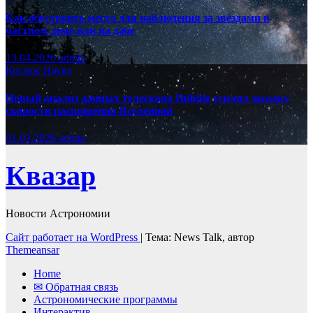
Как обустроить место для наблюдения за звёздами в
частном доме или на даче
13.04.2026
admin
Космос
Наука
Новый анализ данных телескопа Hubble усилил загадку
скорости расширения Вселенной
01.03.2026
admin
Квазар
Новости Астрономии
Сайт работает на WordPress
|
Тема: News Talk, автор
Themeansar
Home
✉ Обратная связь
Астрономические программы
Интерактив