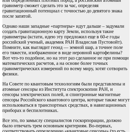
или определенных плотных пород, а российский атомный
гравиметр сможет сделать это за час, определяя
гравитационный потенциал с точностью до девятого знака
после запятой.
Однако наши западные «партнеры» идут дальше – задумали
создать гравитационную карту Земли, используя такие
гравиметры (кстати, идею эту предложил еще в 60-е годы
российский ученый, академик РАН Владислав Пустовойт).
Помните, как выглядит геоид — земной шар, а точнее поле
его тяжести, изображенное в виде неровной картофелины?
Вот что-то подобное, но на этот раз сделанное не при помощи
математических расчетов, а на основе более точных
гравиметрических измерений по всему миру, хотят сотворить
физики.
На Совете по квантовым технологиям были представлены и
атомные сенсоры из Института спектроскопии РАН, и
сенсоры электрических полей, и спинтронные магнитные
сенсоры Российского квантового центра, которые также могут
использоваться в транспортных средствах, в навигационных
приборах и беспилотниках.
Все это, по замыслу специалистов госкорпорации, должно
было отвечать трем основным критериям. Во-первых,
соответствовать определению «квантовые сенсоры» (то есть,