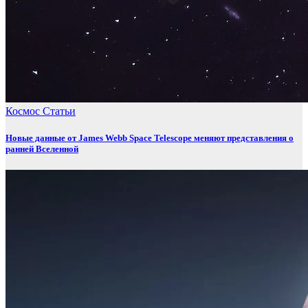
Космос
Статьи
Новые данные от James Webb Space Telescope меняют представления о
ранней Вселенной