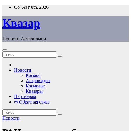
Перейти
Сб. Авг 8th, 2026
к
содержанию
Квазар
Новости Астрономии
Новости
Космос
Астровидео
Космоарт
Квазары
Партнерам
✉ Обратная связь
Новости