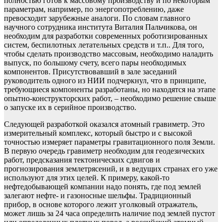
полностью готов к массовому производству и по некоторым
параметрам, например, по энергопотреблению, даже
превосходит зарубежные аналоги. По словам главного
научного сотрудника института Виталия Пальчикова, он
необходим для разработки современных роботизированных
систем, беспилотных летательных средств и т.п.. Для того,
чтобы сделать производство массовым, необходимо наладить
выпуск, по большому счету, всего пары необходимых
компонентов. Присутствовавший в зале заседаний
руководитель одного из НИИ подчеркнул, что в принципе,
требующиеся компоненты разработаны, но находятся на этапе
опытно-конструкторских работ, – необходимо решение свыше
о запуске их в серийное производство.
Следующей разработкой оказался атомный гравиметр. Это
измерительный комплекс, который быстро и с высокой
точностью измеряет параметры гравитационного поля Земли.
В первую очередь гравиметр необходим для геодезических
работ, предсказания тектонических сдвигов и
прогнозирования землетрясений, и в ведущих странах его уже
используют для этих целей. К примеру, какой-то
нефтедобывающей компании надо понять, где под землей
залегают нефте- и газоносные шельфы. Традиционный
прибор, в основе которого лежит уголковый отражатель,
может лишь за 24 часа определить наличие под землей пустот