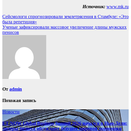
Источник:
www.mk.ru
Навигация
Сейсмологи спрогнозировали землетрясения в Стамбуле: «Это
была репетиция»
по
Ученые зафиксировали массовое увеличение длины мужских
записям
пенисов
От
admin
Похожая запись
Новости
ET NOW Global Business Summit 2026 начался в Нью‑Дели:
лидеры бизнеса обсуждают будущее мировой экономики