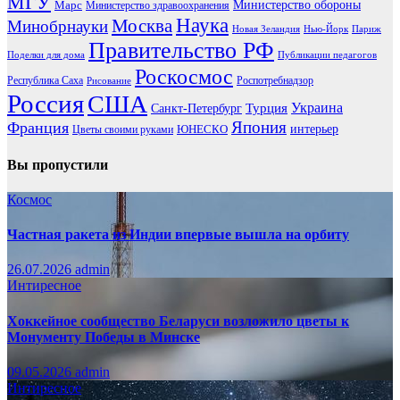
МГУ
Марс
Министерство обороны
Министерство здравоохранения
Наука
Москва
Минобрнауки
Новая Зеландия
Нью-Йорк
Париж
Правительство РФ
Поделки для дома
Публикации педагогов
Роскосмос
Республика Саха
Роспотребнадзор
Рисование
Россия
США
Украина
Турция
Санкт-Петербург
Франция
Япония
ЮНЕСКО
интерьер
Цветы своими руками
Вы пропустили
Космос
Частная ракета из Индии впервые вышла на орбиту
26.07.2026
admin
Интиресное
Хоккейное сообщество Беларуси возложило цветы к
Монументу Победы в Минске
09.05.2026
admin
Интиресное