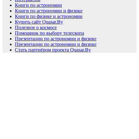
Книги по астрономии
Книги по астрономии и физике
Книги по физике и астрономии
Купить сайт Quasar.By
Полезное о космосе
Помощник по выбору телескопа
Презентации по астрономии и физике
Презентации по астрономии и физике
Стать партнёром проекта Quasar.By