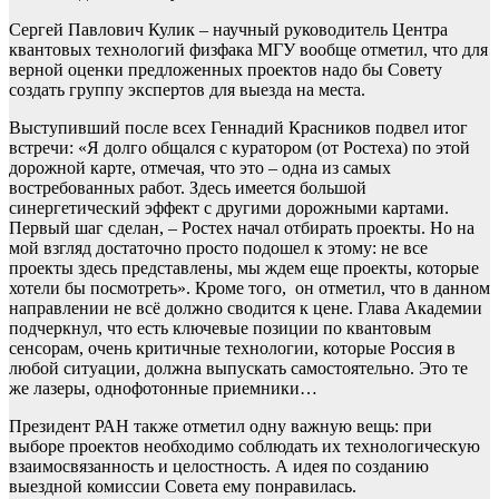
Сергей Павлович Кулик – научный руководитель Центра
квантовых технологий физфака МГУ вообще отметил, что для
верной оценки предложенных проектов надо бы Совету
создать группу экспертов для выезда на места.
Выступивший после всех Геннадий Красников подвел итог
встречи: «Я долго общался с куратором (от Ростеха) по этой
дорожной карте, отмечая, что это – одна из самых
востребованных работ. Здесь имеется большой
синергетический эффект с другими дорожными картами.
Первый шаг сделан, – Ростех начал отбирать проекты. Но на
мой взгляд достаточно просто подошел к этому: не все
проекты здесь представлены, мы ждем еще проекты, которые
хотели бы посмотреть». Кроме того, он отметил, что в данном
направлении не всё должно сводится к цене. Глава Академии
подчеркнул, что есть ключевые позиции по квантовым
сенсорам, очень критичные технологии, которые Россия в
любой ситуации, должна выпускать самостоятельно. Это те
же лазеры, однофотонные приемники…
Президент РАН также отметил одну важную вещь: при
выборе проектов необходимо соблюдать их технологическую
взаимосвязанность и целостность. А идея по созданию
выездной комиссии Совета ему понравилась.