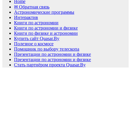
Home
✉ Обратная связь
Астрономические программы
Интерактив
Книги по астрономии
Книги по астрономии и физике
Книги по физике и астрономии
Купить сайт Quasar.By
Полезное о космосе
Помощник по выбору телескопа
Презентации по астрономии и физике
Презентации по астрономии и физике
Стать партнёром проекта Quasar.By