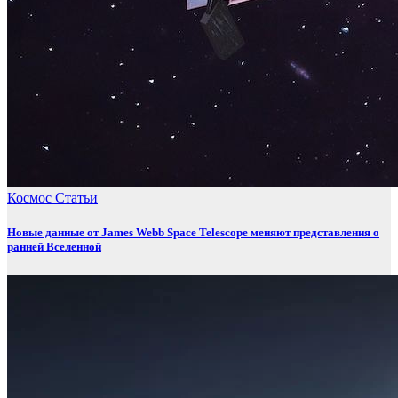
Космос
Статьи
Новые данные от James Webb Space Telescope меняют представления о
ранней Вселенной