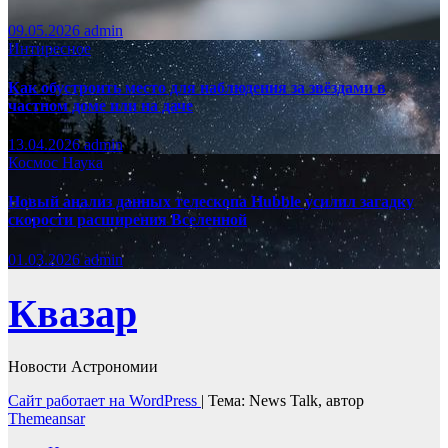
09.05.2026
admin
Интиресное
Как обустроить место для наблюдения за звёздами в
частном доме или на даче
13.04.2026
admin
Космос
Наука
Новый анализ данных телескопа Hubble усилил загадку
скорости расширения Вселенной
01.03.2026
admin
Квазар
Новости Астрономии
Сайт работает на WordPress
|
Тема: News Talk, автор
Themeansar