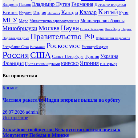
Владимир Путин
Германия
Детские поделки
Владимир Павлов
Китай
Канада
Квазар
Египет
Индия
Израиль
Крым
Испания
МГУ
Марс
Министерство обороны
Министерство здравоохранения
Наука
Москва
Минобрнауки
Новая Зеландия
Нью-Йорк
Париж
Правительство РФ
Поделки для дома
Публикации педагогов
Роскосмос
Республика Саха
Роспотребнадзор
Рисование
Россия
США
Украина
Турция
Санкт-Петербург
Франция
Япония
ЮНЕСКО
интерьер
Цветы своими руками
Вы пропустили
Космос
Частная ракета из Индии впервые вышла на орбиту
26.07.2026
admin
Интиресное
Хоккейное сообщество Беларуси возложило цветы к
Монументу Победы в Минске