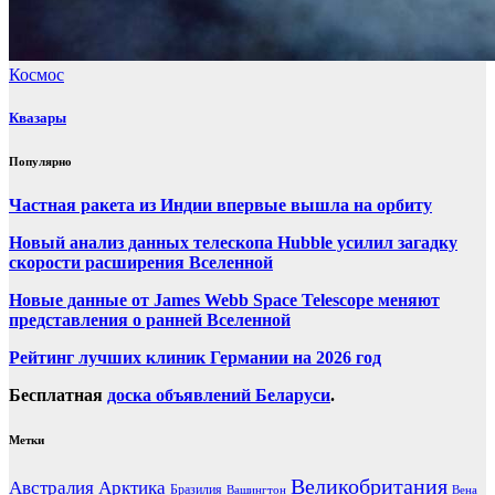
Космос
Квазары
Популярно
Частная ракета из Индии впервые вышла на орбиту
Новый анализ данных телескопа Hubble усилил загадку
скорости расширения Вселенной
Новые данные от James Webb Space Telescope меняют
представления о ранней Вселенной
Рейтинг лучших клиник Германии на 2026 год
Бесплатная
доска объявлений Беларуси
.
Метки
Великобритания
Австралия
Арктика
Бразилия
Вашингтон
Вена