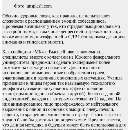
Фото: unsplash.com
Обычно здоровые люди, как правило, не испытывают
сложности с распознаванием эмоций собеседников.
Проблемы возникают у тех, кто страдает эмоциональными
расстройствами, в том числе депрессией и тревожностью, а
также аутизмом, шизофренией и СДВГ (синдромом дефицита
внимания и гиперактивности).
Как сообщили «МК» в Высшей школе экономики,
специалисты вместе с коллегами из Южного федерального
университета предложили сделать эксперимент более
похожим на ситуацию из жизни. Для этого они и
использовали анимированные изображения героев,
участвовавших в различных жизненных ситуациях. Ученые
применили к лицам героев так называемую технологию
морфинга (создания визуального эффекта плавной
трансформации одного объекта в другой). Было создано 48
видеозаписей, каждая из которых состояла из 12 кадров. На
них анимированное лицо преображалось от нейтрального
выражения к одной из основных эмоций: гневу, печали,
радости, отвращению, удивлению и страху. Такого эффекта
трудно было бы достичь при видеосъемке. Предполагается,
что данная методика в будущем может быть использована для