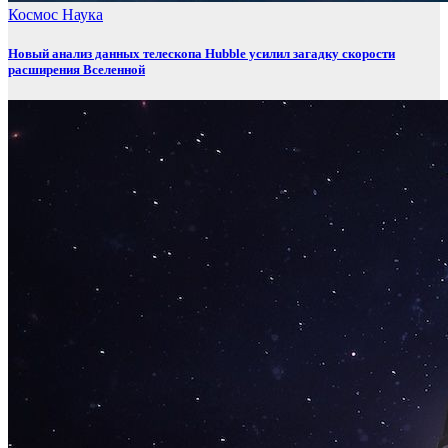
Космос
Наука
Новый анализ данных телескопа Hubble усилил загадку скорости
расширения Вселенной