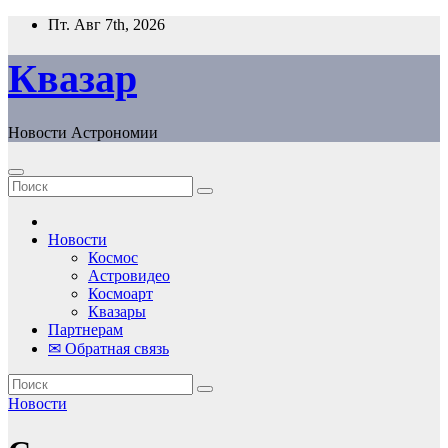
Перейти
Пт. Авг 7th, 2026
к
содержанию
Квазар
Новости Астрономии
Новости
Космос
Астровидео
Космоарт
Квазары
Партнерам
✉ Обратная связь
Новости