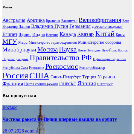
Метки
Великобритания
Австралия
Арктика
Бразилия
Вашингтон
Вена
Владимир Путин
Германия
Детские поделки
Владимир Павлов
Китай
Канада
Квазар
Египет
Индия
Израиль
Крым
Испания
МГУ
Марс
Министерство обороны
Министерство здравоохранения
Наука
Москва
Минобрнауки
Новая Зеландия
Нью-Йорк
Париж
Правительство РФ
Поделки для дома
Публикации педагогов
Роскосмос
Республика Саха
Роспотребнадзор
Рисование
Россия
США
Украина
Турция
Санкт-Петербург
Франция
Япония
ЮНЕСКО
интерьер
Цветы своими руками
Вы пропустили
Космос
Частная ракета из Индии впервые вышла на орбиту
26.07.2026
admin