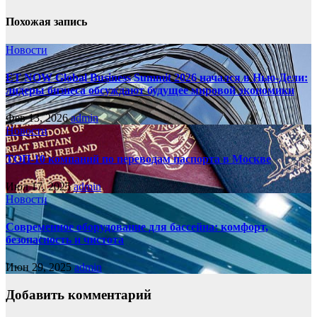
Похожая запись
Новости
ET NOW Global Business Summit 2026 начался в Нью‑Дели:
лидеры бизнеса обсуждают будущее мировой экономики
Фев 13, 2026
admin
Новости
ТОП-10 компаний по переводам паспорта в Москве
Июл 17, 2025
admin
Новости
Современное оборудование для бассейна: комфорт,
безопасность и чистота
Июн 29, 2025
admin
Добавить комментарий