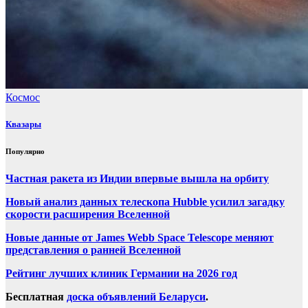
Космос
Квазары
Популярно
Частная ракета из Индии впервые вышла на орбиту
Новый анализ данных телескопа Hubble усилил загадку
скорости расширения Вселенной
Новые данные от James Webb Space Telescope меняют
представления о ранней Вселенной
Рейтинг лучших клиник Германии на 2026 год
Бесплатная
доска объявлений Беларуси
.