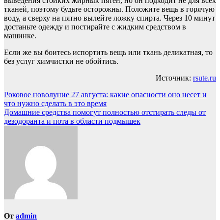
выведения стойких жирных пятен, но он подходит не для всех
тканей, поэтому будьте осторожны. Положите вещь в горячую
воду, а сверху на пятно вылейте ложку спирта. Через 10 минут
достаньте одежду и постирайте с жидким средством в
машинке.
Если же вы боитесь испортить вещь или ткань деликатная, то
без услуг химчистки не обойтись.
Источник:
rsute.ru
Навигация
Роковое новолуние 27 августа: какие опасности оно несет и
что нужно сделать в это время
по
Домашние средства помогут полностью отстирать следы от
записям
дезодоранта и пота в области подмышек
От
admin