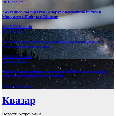
Интиресное
Хоккейное сообщество Беларуси возложило цветы к
Монументу Победы в Минске
09.05.2026
admin
Интиресное
Как обустроить место для наблюдения за звёздами в
частном доме или на даче
13.04.2026
admin
Космос
Наука
Новый анализ данных телескопа Hubble усилил загадку
скорости расширения Вселенной
01.03.2026
admin
Квазар
Новости Астрономии