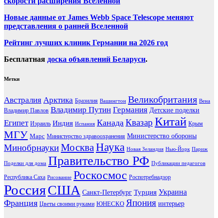
скорости расширения Вселенной
Новые данные от James Webb Space Telescope меняют
представления о ранней Вселенной
Рейтинг лучших клиник Германии на 2026 год
Бесплатная
доска объявлений Беларуси
.
Метки
Великобритания
Австралия
Арктика
Бразилия
Вашингтон
Вена
Владимир Путин
Германия
Детские поделки
Владимир Павлов
Китай
Канада
Квазар
Египет
Индия
Израиль
Крым
Испания
МГУ
Марс
Министерство обороны
Министерство здравоохранения
Наука
Москва
Минобрнауки
Новая Зеландия
Нью-Йорк
Париж
Правительство РФ
Поделки для дома
Публикации педагогов
Роскосмос
Республика Саха
Роспотребнадзор
Рисование
Россия
США
Украина
Турция
Санкт-Петербург
Франция
Япония
ЮНЕСКО
интерьер
Цветы своими руками