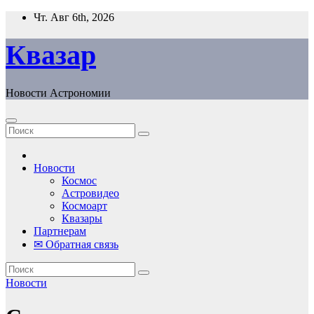
Перейти
Чт. Авг 6th, 2026
к
содержанию
Квазар
Новости Астрономии
Новости
Космос
Астровидео
Космоарт
Квазары
Партнерам
✉ Обратная связь
Новости