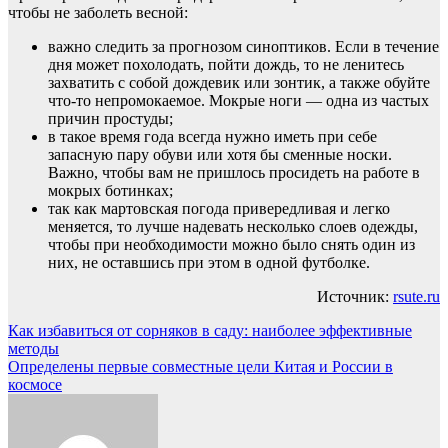
чтобы не заболеть весной:
важно следить за прогнозом синоптиков. Если в течение
дня может похолодать, пойти дождь, то не ленитесь
захватить с собой дождевик или зонтик, а также обуйте
что-то непромокаемое. Мокрые ноги — одна из частых
причин простуды;
в такое время года всегда нужно иметь при себе
запасную пару обуви или хотя бы сменные носки.
Важно, чтобы вам не пришлось просидеть на работе в
мокрых ботинках;
так как мартовская погода привередливая и легко
меняется, то лучше надевать несколько слоев одежды,
чтобы при необходимости можно было снять один из
них, не оставшись при этом в одной футболке.
Источник:
rsute.ru
Навигация
Как избавиться от сорняков в саду: наиболее эффективные
методы
по
Определены первые совместные цели Китая и России в
записям
космосе