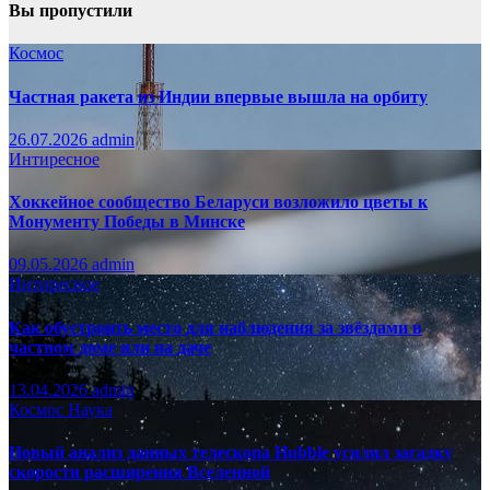
Вы пропустили
Космос
Частная ракета из Индии впервые вышла на орбиту
26.07.2026
admin
Интиресное
Хоккейное сообщество Беларуси возложило цветы к
Монументу Победы в Минске
09.05.2026
admin
Интиресное
Как обустроить место для наблюдения за звёздами в
частном доме или на даче
13.04.2026
admin
Космос
Наука
Новый анализ данных телескопа Hubble усилил загадку
скорости расширения Вселенной