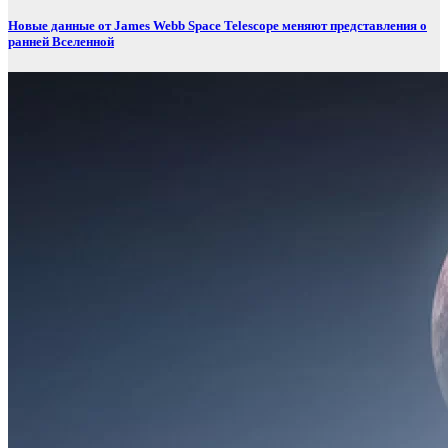
Новые данные от James Webb Space Telescope меняют представления о
ранней Вселенной