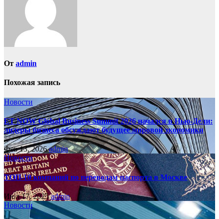
От
admin
Похожая запись
Новости
ET NOW Global Business Summit 2026 начался в Нью‑Дели:
лидеры бизнеса обсуждают будущее мировой экономики
Фев 13, 2026
admin
Новости
ТОП-10 компаний по переводам паспорта в Москве
Июл 17, 2025
admin
Новости