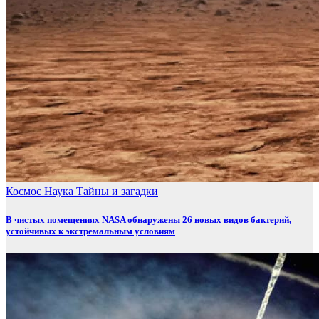
Космос
Наука
Тайны и загадки
В чистых помещениях NASA обнаружены 26 новых видов бактерий,
устойчивых к экстремальным условиям