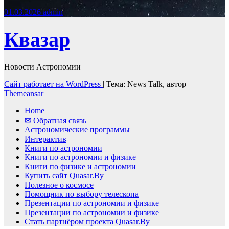
01.03.2026
admin
Квазар
Новости Астрономии
Сайт работает на WordPress
|
Тема: News Talk, автор
Themeansar
Home
✉ Обратная связь
Астрономические программы
Интерактив
Книги по астрономии
Книги по астрономии и физике
Книги по физике и астрономии
Купить сайт Quasar.By
Полезное о космосе
Помощник по выбору телескопа
Презентации по астрономии и физике
Презентации по астрономии и физике
Стать партнёром проекта Quasar.By