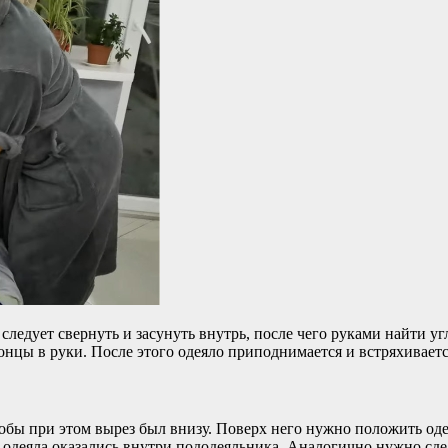
ледует свернуть и засунуть внутрь, после чего руками найти у
онцы в руки. После этого одеяло приподнимается и встряхиваетс
обы при этом вырез был внизу. Поверх него нужно положить одея
ая одеяла оказались внутри пододеяльника. Аналогично нужно сд