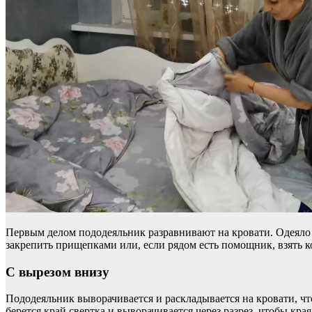
Первым делом пододеяльник разравнивают на кровати. Одеяло с
закрепить прищепками или, если рядом есть помощник, взять к
С вырезом внизу
Пододеяльник выворачивается и раскладывается на кровати, чт
берется край свертка и выворачивается через разрез, чтобы кр