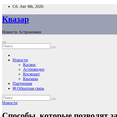
Перейти
Сб. Авг 8th, 2026
к
содержанию
Квазар
Новости Астрономии
Новости
Космос
Астровидео
Космоарт
Квазары
Партнерам
✉ Обратная связь
Новости
Способы, которые позволят за