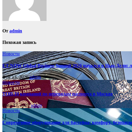
От
admin
Похожая запись
Новости
ET NOW Global Business Summit 2026 начался в Нью‑Дели: 
Фев 13, 2026
admin
Новости
ТОП-10 компаний по переводам паспорта в Москве
Июл 17, 2025
admin
Новости
Современное оборудование для бассейна: комфорт, безопасн