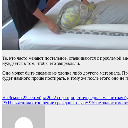
Те, кто часто меняют постельное, сталкиваются с проблемой вд
нуждается в том, чтобы его заправляли.
Оно может быть сделано из хлопка либо другого материала. Пр
будет намного проще постирать, к тому же после этого оно не 
Навигация
На Землю 22 сентября 2022 года придет очередная магнитная б
РАН выяснила отношение граждан к науке: 9% не знают имен
по
записям