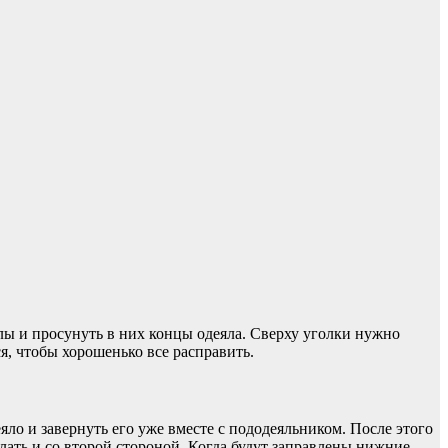
глы и просунуть в них концы одеяла. Сверху уголки нужно
я, чтобы хорошенько все расправить.
ло и завернуть его уже вместе с пододеяльником. После этого
елать и со второй стороной. Когда будут заправлены нижние