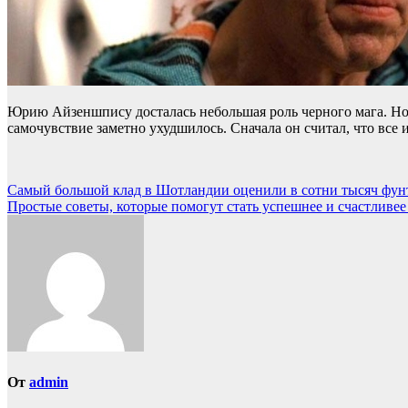
Юрию Айзеншпису досталась небольшая роль черного мага. Но д
самочувствие заметно ухудшилось. Сначала он считал, что все и
Навигация
Самый большой клад в Шотландии оценили в сотни тысяч фун
Простые советы, которые помогут стать успешнее и счастливее
по
записям
От
admin