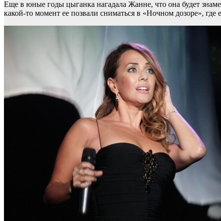
Еще в юные годы цыганка нагадала Жанне, что она будет знамен
какой-то момент ее позвали сниматься в «Ночном дозоре», где е