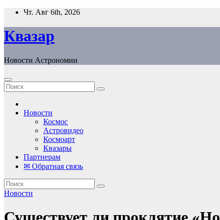
Перейти
Чт. Авг 6th, 2026
к
содержанию
Квазар
Новости Астрономии
Новости
Космос
Астровидео
Космоарт
Квазары
Партнерам
✉ Обратная связь
Новости
Существует ли проклятие «Но