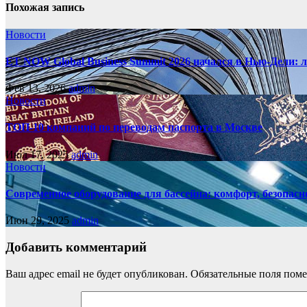
Похожая запись
Новости
ET NOW Global Business Summit 2026 начался в Нью‑Дели: 
Фев 13, 2026
admin
Новости
ТОП-10 компаний по переводам паспорта в Москве
Июл 17, 2025
admin
Новости
Современное оборудование для бассейна: комфорт, безопасн
Июн 29, 2025
admin
Добавить комментарий
Ваш адрес email не будет опубликован.
Обязательные поля пом