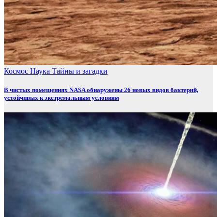
Космос
Наука
Тайны и загадки
В чистых помещениях NASA обнаружены 26 новых видов бактерий,
устойчивых к экстремальным условиям