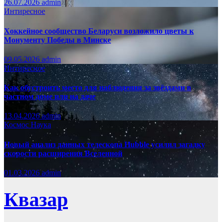
26.07.2026
admin
Интиресное
Хоккейное сообщество Беларуси возложило цветы к
Монументу Победы в Минске
09.05.2026
admin
Интиресное
Как обустроить место для наблюдения за звёздами в
частном доме или на даче
13.04.2026
admin
Космос
Наука
Новый анализ данных телескопа Hubble усилил загадку
скорости расширения Вселенной
01.03.2026
admin
Квазар