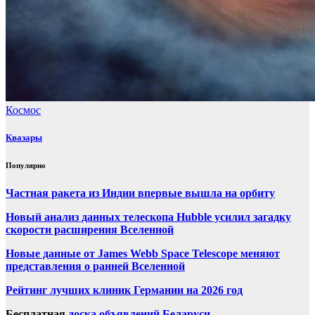
Космос
Квазары
Популярно
Частная ракета из Индии впервые вышла на орбиту
Новый анализ данных телескопа Hubble усилил загадку
скорости расширения Вселенной
Новые данные от James Webb Space Telescope меняют
представления о ранней Вселенной
Рейтинг лучших клиник Германии на 2026 год
Бесплатная
доска объявлений Беларуси
.