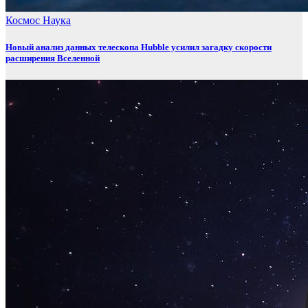
Космос
Наука
Новый анализ данных телескопа Hubble усилил загадку скорости
расширения Вселенной