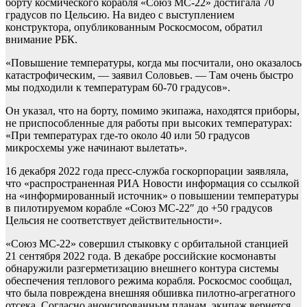
борту космического корабля «Союз МС-22» достигала 70
градусов по Цельсию. На видео с выступлением
конструктора, опубликованным Роскосмосом, обратил
внимание РБК.
«Повышение температуры, когда мы посчитали, оно оказалось
катастрофическим, — заявил Соловьев. — Там очень быстро
мы подходили к температурам 60-70 градусов».
Он указал, что на борту, помимо экипажа, находятся приборы,
не приспособленные для работы при высоких температурах:
«При температурах где-то около 40 или 50 градусов
микросхемы уже начинают вылетать».
16 декабря 2022 года пресс-служба госкорпорации заявляла,
что «распространенная РИА Новости информация со ссылкой
на «информированный источник» о повышении температуры
в пилотируемом корабле «Союз МС-22″ до +50 градусов
Цельсия не соответствует действительности».
«Союз МС-22» совершил стыковку с орбитальной станцией
21 сентября 2022 года. В декабре российские космонавты
обнаружили разгерметизацию внешнего контура системы
обеспечения теплового режима корабля. Роскосмос сообщал,
что была повреждена внешняя обшивка пилотно-агрегатного
отсека. Согласно анонсированным планам, экипаж вернется