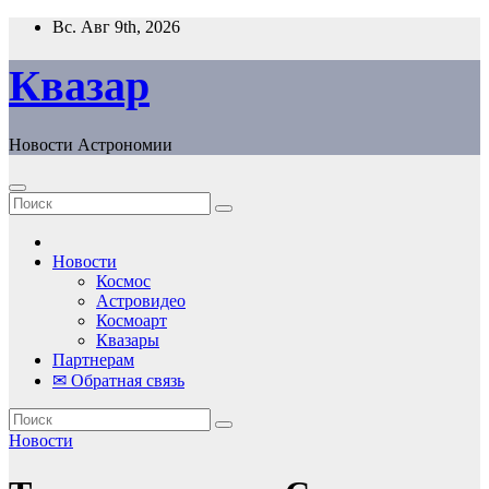
Перейти
Вс. Авг 9th, 2026
к
содержанию
Квазар
Новости Астрономии
Новости
Космос
Астровидео
Космоарт
Квазары
Партнерам
✉ Обратная связь
Новости