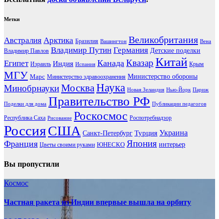
Метки
Великобритания
Австралия
Арктика
Бразилия
Вашингтон
Вена
Владимир Путин
Германия
Детские поделки
Владимир Павлов
Китай
Канада
Квазар
Египет
Индия
Израиль
Крым
Испания
МГУ
Марс
Министерство обороны
Министерство здравоохранения
Наука
Москва
Минобрнауки
Новая Зеландия
Нью-Йорк
Париж
Правительство РФ
Поделки для дома
Публикации педагогов
Роскосмос
Республика Саха
Роспотребнадзор
Рисование
Россия
США
Украина
Турция
Санкт-Петербург
Франция
Япония
ЮНЕСКО
интерьер
Цветы своими руками
Вы пропустили
Космос
Частная ракета из Индии впервые вышла на орбиту