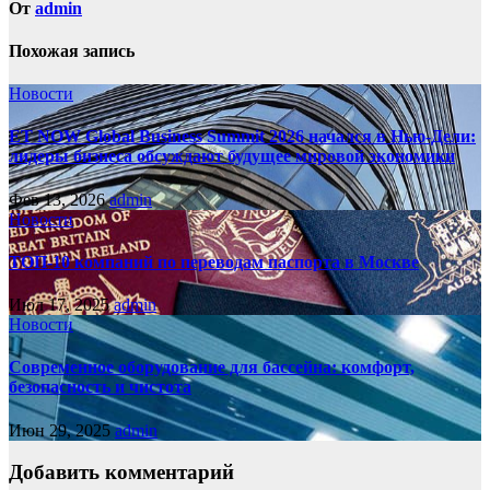
От
admin
Похожая запись
Новости
ET NOW Global Business Summit 2026 начался в Нью‑Дели:
лидеры бизнеса обсуждают будущее мировой экономики
Фев 13, 2026
admin
Новости
ТОП-10 компаний по переводам паспорта в Москве
Июл 17, 2025
admin
Новости
Современное оборудование для бассейна: комфорт,
безопасность и чистота
Июн 29, 2025
admin
Добавить комментарий