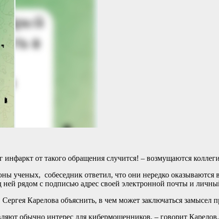
г инфаркт от такого обращения случится! – возмущаются коллеги
ы ученых, собеседник ответил, что они нередко оказываются в 
 ней рядом с подписью адрес своей электронной почты и личный
Сергея Карелова объяснить, в чем может заключаться замысел п
ляют обычно интерес для кибермошенников, – говорит Карелов. 