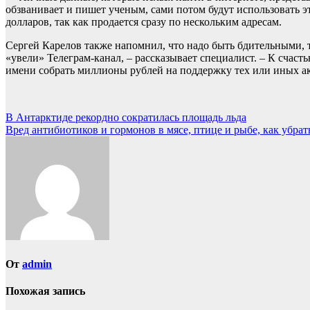
обзванивает и пишет ученым, сами потом будут использовать 
долларов, так как продается сразу по нескольким адресам.
Сергей Карелов также напомнил, что надо быть бдительными, т
«увели» Телеграм-канал, – рассказывает специалист. – К счасть
имени собрать миллионы рублей на поддержку тех или иных а
Навигация
В Антарктиде рекордно сократилась площадь льда
Вред антибиотиков и гормонов в мясе, птице и рыбе, как убрат
по
записям
От
admin
Похожая запись