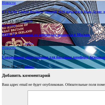
Новости
ET NOW Global Business Summit 2026 начался в Нью‑Дели: 
Фев 13, 2026
admin
Новости
ТОП-10 компаний по переводам паспорта в Москве
Июл 17, 2025
admin
Новости
Современное оборудование для бассейна: комфорт, безопасн
Июн 29, 2025
admin
Добавить комментарий
Ваш адрес email не будет опубликован.
Обязательные поля пом