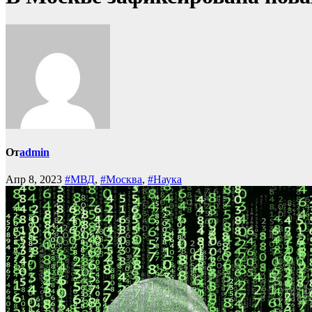
От
admin
Апр 8, 2023
#МВД
,
#Москва
,
#Наука