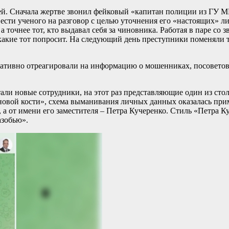
ей. Сначала жертве звонил фейковый «капитан полиции из ГУ М
сти ученого на разговор с целью уточнения его «настоящих» лич
 точнее тот, кто выдавал себя за чиновника. Работая в паре со
 какие тот попросит. На следующий день преступники поменяли 
ративно отреагировали на информацию о мошенниках, посоветов
али новые сотрудники, на этот раз представляющие один из сто
овой кости», схема выманивания личных данных оказалась пример
а от имени его заместителя – Петра Кучеренко. Стиль «Петра Ку
азобью».