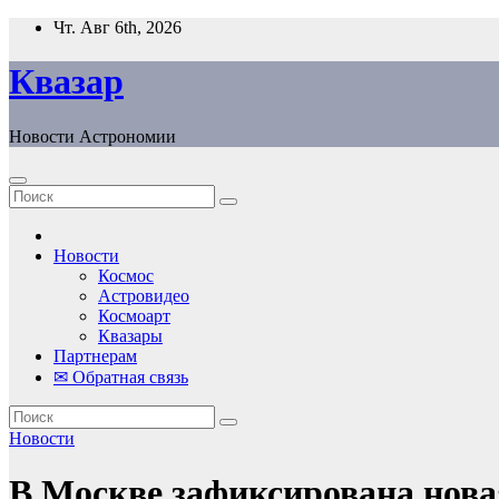
Перейти
Чт. Авг 6th, 2026
к
содержанию
Квазар
Новости Астрономии
Новости
Космос
Астровидео
Космоарт
Квазары
Партнерам
✉ Обратная связь
Новости
В Москве зафиксирована нова