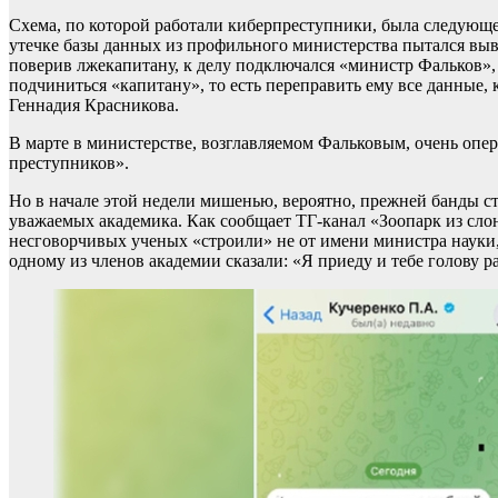
Схема, по которой работали киберпреступники, была следующ
утечке базы данных из профильного министерства пытался выве
поверив лжекапитану, к делу подключался «министр Фальков», а
подчиниться «капитану», то есть переправить ему все данные,
Геннадия Красникова.
В марте в министерстве, возглавляемом Фальковым, очень опе
преступников».
Но в начале этой недели мишенью, вероятно, прежней банды ст
уважаемых академика. Как сообщает ТГ-канал «Зоопарк из слон
несговорчивых ученых «строили» не от имени министра науки, 
одному из членов академии сказали: «Я приеду и тебе голову р