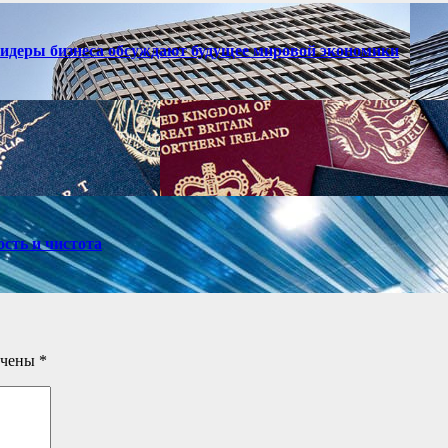
лидеры бизнеса обсуждают будущее мировой экономики
ость и чистота
ечены
*