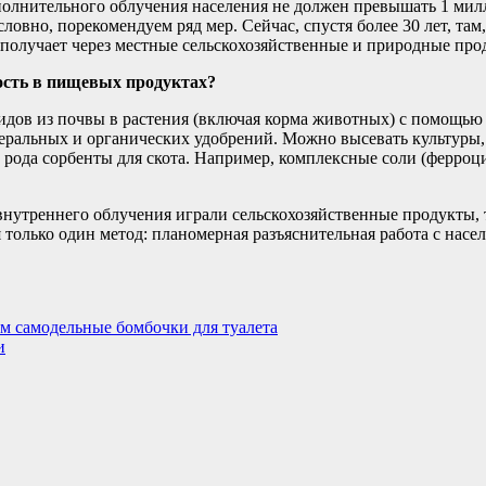
олнительного облучения населения не должен превышать 1 милл
овно, порекомендуем ряд мер. Сейчас, спустя более 30 лет, там
 получает через местные сельскохозяйственные и природные про
ость в пищевых продуктах?
идов из почвы в растения (включая корма животных) с помощью
неральных и органических удобрений. Можно высевать культуры
 рода сорбенты для скота. Например, комплексные соли (ферроц
нутреннего облучения играли сельскохозяйственные продукты, т
 только один метод: планомерная разъяснительная работа с насел
ем самодельные бомбочки для туалета
и