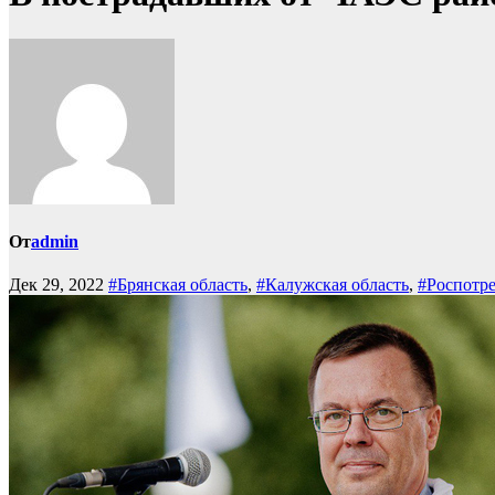
От
admin
Дек 29, 2022
#Брянская область
,
#Калужская область
,
#Роспотр