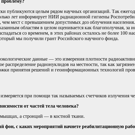
у проблему?
ски публикуются целым рядом научных организаций. Так ежего
колько лет информирует НИИ радиационной гигиены Роспотребнад
е, чем мест с превышением допустимых доз облучения населени
азанным областям в целом оценивается как благополучная, за и
распадаться со временем, в этих районах осталось не более 100
 который мы получили грант Российского научного фонда.
иоэкологические данные — это измерения плотности радиоактив
распределение радионуклидов на местности, так как загрязнени
ржки принятия решений и геоинформационных технологий пров
 измеряется при помощи так называемых счетчиков излучения че
висимости от частей тела человека?
 мышцах, а стронций — в костной ткани.
фон, с каких мероприятий начнете реабилитационную рабо