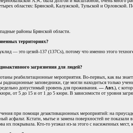
Чернобыльской АЭС была долгой и масштабной, очень много рабо
етырех областях: Брянской, Калужской, Тульской и Орловской. 
ападные районы Брянской области.
язненных территориях?
ид — это цезий-137 (137Cs), потому что именно этого техног
иоактивного загрязнения для людей?
отаны реабилитационные мероприятия. Во-первых, как вы знает
ы радиационные заповедники, где могли находиться только уче
предельно допустимый уровень для проживания.
— Авт.
), с кот
кюри, от 5 до 15 и от 1 до 5 кюри. В зависимости от уровня за
чения при помощи дезактивационных мероприятий: на приусаде
ый асфальт. Кстати, мытье и замена поверхностей не показали 
ова их покрывала. Кто-то уезжал из-за этого с насиженных мест,