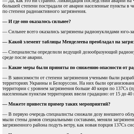
— Да, как это ни странно. Ликвидация последствий аварии на 
большей степени пострадали от аварии населенные пункты в ч
по степени радиоактивного загрязнения.
— И где оно оказалось сильнее?
— Сильнее всего оказались загрязнены радионуклидами юго-з
— Какой элемент таблицы Менделеева преобладал на загр
— Специалисты определили ведущий дозообразующий радионукл
среде после аварии.
— Какие меры были приняты по снижению опасности от рад
— В зависимости от степени загрязнения учеными были разраб
территориях Украины и Белоруссии. На них были организован
территории с уровнем загрязнения больше 40 кюри по 137Cs (
населенным пунктам территориях ввели градацию: от 15 до 40 
— Можете привести пример таких мероприятий?
— В первую очередь специалисты снижали дозу внешнего облу
мыли стены домов специальными составами, меняли загрязненн
загрязненного района подуть ветру, как новая порция 137Cs сн