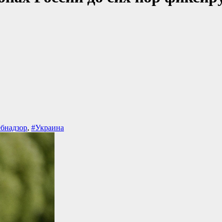
ебнадзор
,
#Украина