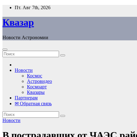
Перейти
Пт. Авг 7th, 2026
к
содержанию
Квазар
Новости Астрономии
Новости
Космос
Астровидео
Космоарт
Квазары
Партнерам
✉ Обратная связь
Новости
В пострадавших от ЧАЭС рай