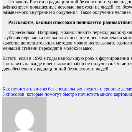
— По закону России о радиационной безопасности уровень доп
зафиксируем повышенные дозовые нагрузки на людей, то, безусл
называемого внутреннего облучения. Такое облучение человек
— Расскажите, какими способами понижается радиоактивн
— Их несколько. Например, можно снизить переход радионукл
глубокая перепашка почвы или внесение в нее комплексов ми
качестве дополнительных методов можно использовать разного
меньшей степени переходят в молоко и мясо.
Кстати, если в 1990-е годы наибольшую роль в формировании в
Поставить на входе в лес высокий забор не получится. Остается
для обеспечения радиационной безопасности людей.
Навигация
Как почистить унитаз без специальных средств и ершика: дела
5 способов, которые помогут быстро почистить много картошк
по
записям