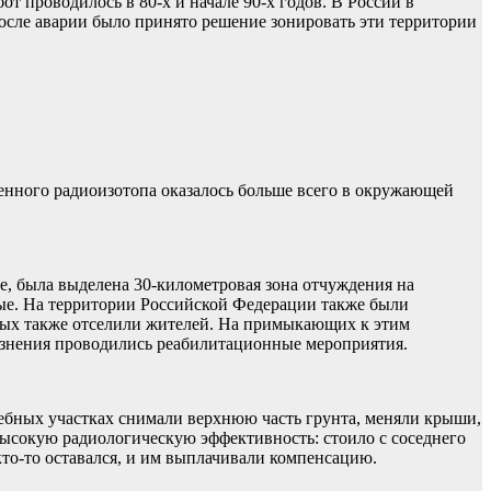
т проводилось в 80-х и начале 90-х годов. В России в
После аварии было принято решение зонировать эти территории
енного радиоизотопа оказалось больше всего в окружающей
е, была выделена 30-километровая зона отчуждения на
ные. На территории Российской Федерации также были
орых также отселили жителей. На примыкающих к этим
грязнения проводились реабилитационные мероприятия.
бных участках снимали верхнюю часть грунта, меняли крыши,
высокую радиологическую эффективность: стоило с соседнего
 кто-то оставался, и им выплачивали компенсацию.