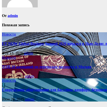
От
admin
Похожая запись
Новости
ET NOW Global Business Summit 2026 начался в Нью‑Дели: 
Фев 13, 2026
admin
Новости
ТОП-10 компаний по переводам паспорта в Москве
Июл 17, 2025
admin
Новости
Современное оборудование для бассейна: комфорт, безопасн
Июн 29, 2025
admin