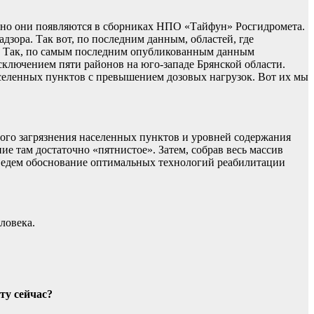
дно они появляются в сборниках НПО «Тайфун» Росгидромета.
зора. Так вот, по последним данным, областей, где
я. Так, по самым последним опубликованным данным
сключением пяти районов на юго-западе Брянской области.
 населенных пунктов с превышением дозовых нагрузок. Вот их мы
ного загрязнения населенных пунктов и уровней содержания
е там достаточно «пятнистое». Затем, собрав весь массив
едем обоснование оптимальных технологий реабилитации
ловека.
ту сейчас?