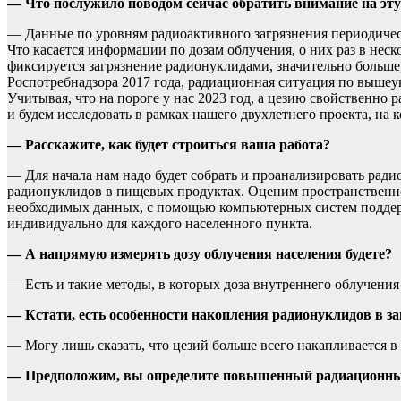
— Что послужило поводом сейчас обратить внимание на эт
— Данные по уровням радиоактивного загрязнения периодиче
Что касается информации по дозам облучения, о них раз в нес
фиксируется загрязнение радионуклидами, значительно больш
Роспотребнадзора 2017 года, радиационная ситуация по вышеук
Учитывая, что на пороге у нас 2023 год, а цезию свойственно 
и будем исследовать в рамках нашего двухлетнего проекта, на
— Расскажите, как будет строиться ваша работа?
— Для начала нам надо будет собрать и проанализировать рад
радионуклидов в пищевых продуктах. Оценим пространственное 
необходимых данных, с помощью компьютерных систем подде
индивидуально для каждого населенного пункта.
— А напрямую измерять дозу облучения населения будете?
— Есть и такие методы, в которых доза внутреннего облучения
— Кстати, есть особенности накопления радионуклидов в за
— Могу лишь сказать, что цезий больше всего накапливается в
— Предположим, вы определите повышенный радиационный 