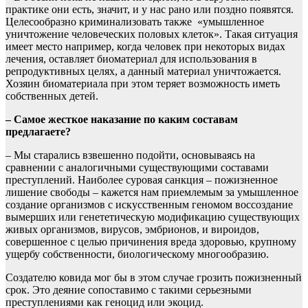
практике они есть, значит, и у нас рано или поздно появятся.
Целесообразно криминализовать также «умышленное
уничтожение человеческих половых клеток». Такая ситуация
имеет место например, когда человек при некоторых видах
лечения, оставляет биоматериал для использования в
репродуктивных целях, а данный материал уничтожается.
Хозяин биоматериала при этом теряет возможность иметь
собственных детей.
– Самое жесткое наказание по каким составам
предлагаете?
– Мы старались взвешенно подойти, основываясь на
сравнении с аналогичными существующими составами
преступлений. Наиболее суровая санкция – пожизненное
лишение свободы – кажется нам приемлемым за умышленное
создание организмов с искусственным геномом воссоздание
вымерших или генететическую модификацию существующих
живых организмов, вирусов, эмбрионов, и вироидов,
совершенное с целью причинения вреда здоровью, крупному
ущербу собственности, биологическому многообразию.
Создателю ковида мог бы в этом случае грозить пожизненный
срок. Это деяние сопоставимо с такими серьезными
преступлениями как геноцид или экоцид.