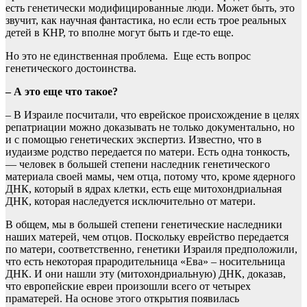
есть генетически модифицированные люди. Может быть, это
звучит, как научная фантастика, но если есть трое реальных
детей в КНР, то вполне могут быть и где-то еще.
Но это не единственная проблема. Еще есть вопрос
генетического достоинства.
– А это еще что такое?
– В Израиле посчитали, что еврейское происхождение в целях
репатриации можно доказывать не только документально, но
и с помощью генетических экспертиз. Известно, что в
иудаизме родство передается по матери. Есть одна тонкость,
— человек в большей степени наследник генетического
материала своей мамы, чем отца, потому что, кроме ядерного
ДНК, который в ядрах клетки, есть еще митохондриальная
ДНК, которая наследуется исключительно от матери.
В общем, мы в большей степени генетические наследники
наших матерей, чем отцов. Поскольку еврейство передается
по матери, соответственно, генетики Израиля предположили,
что есть некоторая прародительница «Ева» – носительница
ДНК. И они нашли эту (митохондриальную) ДНК, доказав,
что европейские евреи произошли всего от четырех
праматерей. На основе этого открытия появилась