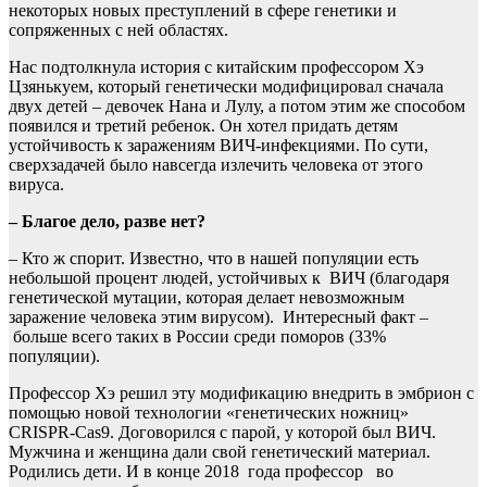
некоторых новых преступлений в сфере генетики и
сопряженных с ней областях.
Нас подтолкнула история с китайским профессором Хэ
Цзянькуем, который генетически модифицировал сначала
двух детей – девочек Нана и Лулу, а потом этим же способом
появился и третий ребенок. Он хотел придать детям
устойчивость к заражениям ВИЧ-инфекциями. По сути,
сверхзадачей было навсегда излечить человека от этого
вируса.
– Благое дело, разве нет?
– Кто ж спорит. Известно, что в нашей популяции есть
небольшой процент людей, устойчивых к ВИЧ (благодаря
генетической мутации, которая делает невозможным
заражение человека этим вирусом). Интересный факт –
больше всего таких в России среди поморов (33%
популяции).
Профессор Хэ решил эту модификацию внедрить в эмбрион с
помощью новой технологии «генетических ножниц»
CRISPR-Cas9. Договорился с парой, у которой был ВИЧ.
Мужчина и женщина дали свой генетический материал.
Родились дети. И в конце 2018 года профессор во