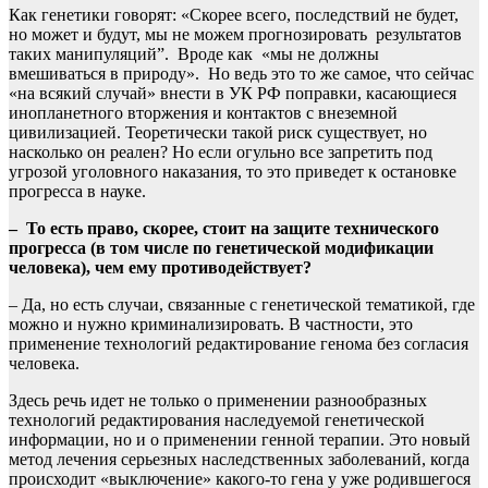
Как генетики говорят: «Скорее всего, последствий не будет,
но может и будут, мы не можем прогнозировать результатов
таких манипуляций”. Вроде как «мы не должны
вмешиваться в природу». Но ведь это то же самое, что сейчас
«на всякий случай» внести в УК РФ поправки, касающиеся
инопланетного вторжения и контактов с внеземной
цивилизацией. Теоретически такой риск существует, но
насколько он реален? Но если огульно все запретить под
угрозой уголовного наказания, то это приведет к остановке
прогресса в науке.
– То есть право, скорее, стоит на защите технического
прогресса (в том числе по генетической модификации
человека), чем ему противодействует?
– Да, но есть случаи, связанные с генетической тематикой, где
можно и нужно криминализировать. В частности, это
применение технологий редактирование генома без согласия
человека.
Здесь речь идет не только о применении разнообразных
технологий редактирования наследуемой генетической
информации, но и о применении генной терапии. Это новый
метод лечения серьезных наследственных заболеваний, когда
происходит «выключение» какого-то гена у уже родившегося