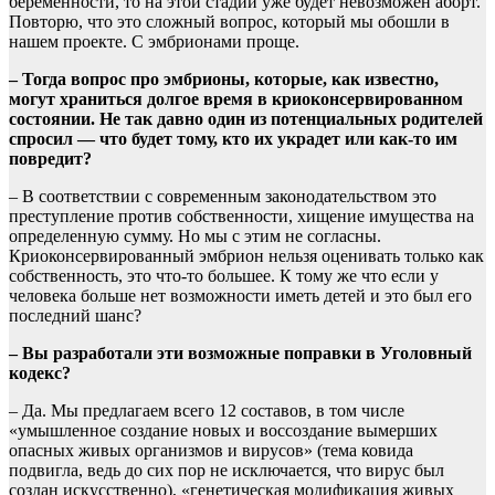
беременности, то на этой стадии уже будет невозможен аборт.
Повторю, что это сложный вопрос, который мы обошли в
нашем проекте. С эмбрионами проще.
– Тогда вопрос про эмбрионы, которые, как известно,
могут храниться долгое время в криоконсервированном
состоянии. Не так давно один из потенциальных родителей
спросил — что будет тому, кто их украдет или как-то им
повредит?
– В соответствии с современным законодательством это
преступление против собственности, хищение имущества на
определенную сумму. Но мы с этим не согласны.
Криоконсервированный эмбрион нельзя оценивать только как
собственность, это что-то большее. К тому же что если у
человека больше нет возможности иметь детей и это был его
последний шанс?
– Вы разработали эти возможные поправки в Уголовный
кодекс?
– Да. Мы предлагаем всего 12 составов, в том числе
«умышленное создание новых и воссоздание вымерших
опасных живых организмов и вирусов» (тема ковида
подвигла, ведь до сих пор не исключается, что вирус был
создан искусственно), «генетическая модификация живых