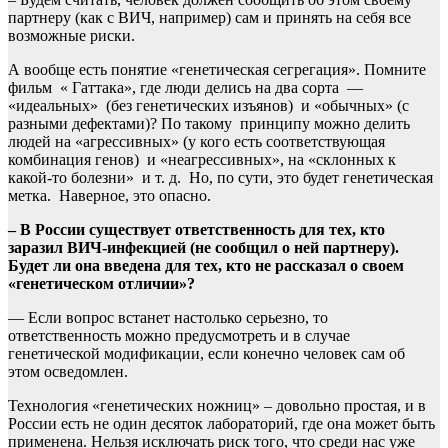
партнеру (как с ВИЧ, например) сам и принять на себя все
возможные риски.
А вообще есть понятие «генетическая сегрегация». Помните
фильм « Гаттака», где люди делись на два сорта —
«идеальных» (без генетических изъянов) и «обычных» (с
разными дефектами)? По такому принципу можно делить
людей на «агрессивных» (у кого есть соответствующая
комбинация генов) и «неагрессивных», на «склонных к
какой-то болезни» и т. д. Но, по сути, это будет генетическая
метка. Наверное, это опасно.
– В России существует ответственность для тех, кто
заразил ВИЧ-инфекцией (не сообщил о ней партнеру).
Будет ли она введена для тех, кто не рассказал о своем
«генетическом отличии»?
— Если вопрос встанет настолько серьезно, то
ответственность можно предусмотреть и в случае
генетической модификации, если конечно человек сам об
этом осведомлен.
Технология «генетических ножниц» – довольно простая, и в
России есть не один десяток лабораторий, где она может быть
применена. Нельзя исключать риск того, что среди нас уже