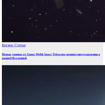
Космос
Статьи
Новые данные от James Webb Space Telescope меняют представления о
ранней Вселенной