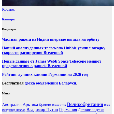
Космос
Квазары
Популярно
Частная ракета из Индии впервые вышла на орбиту
Новый анализ данных телескопа Hubble усилил загадку
скорости расширения Вселенной
Новые данные от James Webb Space Telescope меняют
представления о ранней Вселенной
Рейтинг лучших клиник Германии на 2026 год
Бесплатная
доска объявлений Беларуси
.
Метки
Великобритания
Австралия
Арктика
Бразилия
Вашингтон
Вена
Владимир Путин
Германия
Детские поделки
Владимир Павлов