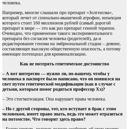
человека.
Например, многие слышали про препарат «Золгенсма»,
который лечит от спинально-мышечной атрофии, инъекция
которого стоит 160 миллионов рублей (самый дорогой
препарат в мире — это как раз препарат генной терапии.
Очевидно, что применение такого экспериментального
препарата без согласия человека (родителей), да и
редактирование генома на эмбриональной стадии – деяние,
составляющее высокую общественную опасность, а потому
имеющее потенциал для криминализации.
Как не потерять генетическое достоинство
– А вот интересно — нужно ли, по-вашему, чтобы у
человека в паспорте было написано, что он появился на
свет путем генетической модификации (как в случае с
детьми, которым помог родиться профессор Хэ)?
– Это стигматизация. Она нарушает права человека.
– Но с другой стороны, тот, кто вступает в брак с этим
человеком, имеет право знать, ведь это может отразиться
на потомстве. Что говорит здесь право?
– Будем считать, человек должен сообщить об этом своему