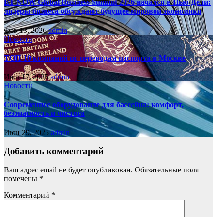
ET NOW Global Business Summit 2026 начался в Нью‑Дели:
лидеры бизнеса обсуждают будущее мировой экономики
Фев 13, 2026
admin
Новости
ТОП-10 компаний по переводам паспорта в Москве
Июл 17, 2025
admin
Новости
Современное оборудование для бассейна: комфорт,
безопасность и чистота
Июн 29, 2025
admin
Добавить комментарий
Ваш адрес email не будет опубликован.
Обязательные поля
помечены
*
Комментарий
*