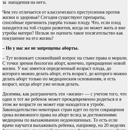
за нападения на него.
Чем это отличается от классического преступления против
жизни и здоровья? Сегодня существуют препараты,
способные причинить ущерба только плоду. Что, если плод
находится на той стадии развития, когда он может жить и вне
утробы матери? Нельзя ли оценить такое посягательство как
покушение на его жизнь?
– Но у нас же не запрещены аборты.
– Тут возникает сложнейший вопрос на стыке права и морали.
С точки зрения биологии аборт, конечно, прекращение новой
жизни. У нас имеется определенный возраст плода, до
которого можно делать аборт, есть возраст, до которого можно
делать аборт только по медицинским основаниям, и есть
возраст, когда аборт уже нельзя делать.
Дилемма, как разграничить эти «жизни» — с учетом того, что
один и тот же ребенок может преждевременно родиться и в
этом же возрасте он может еще находится в утробе.
Законодательство некоторых стран идет по пути сокращения
срока возможного права на аборт вслед за достижениями
медицины по выхаживанию недоношенных. То есть если
врачи научатся выхаживать ребенка, например, на 20 неделях