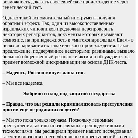
возможность доказать свое еврейское происхождение через
генетический тест.
Однако такой вспомогательный инструмент получил
обратный эффект. Так, один из высокопоставленных
израильских чиновников предложил перепроверить
некоторых репатриантов, документы которых вызывают
сомнение, на принадлежность к «митохондриальным Евам» в
целях оспаривания их галахического происхождения. Такое
предложение, поддержанное некоторыми раввинами, вызвало
большой общественный резонанс и активно обсуждается на
предмет возможной дискриминации на основе ДНК-теста.
– Надеюсь, Россию минует чаша сия.
– Мы все надеемся.
Эмбрион и плод под защитой государства
– Правда, что вы решили криминализовать преступления
против еще не родившихся детей?
– Мы это пока только изучаем. Поскольку геномные
преступления так или иначе связаны с репродуктивными
технологиями, мы расширили предмет нашего исследования
за счет включения в него «фетальных» преступлений, то есть