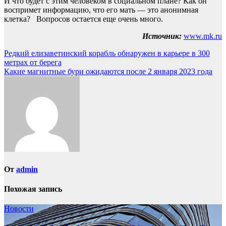
И что будет с этим человеком в социальном плане? Как он
воспримет информацию, что его мать — это анонимная
клетка? Вопросов остается еще очень много.
Источник:
www.mk.ru
Навигация
Редкий елизаветинский корабль обнаружен в карьере в 300
метрах от берега
по
Какие магнитные бури ожидаются после 2 января 2023 года
записям
От
admin
Похожая запись
Новости