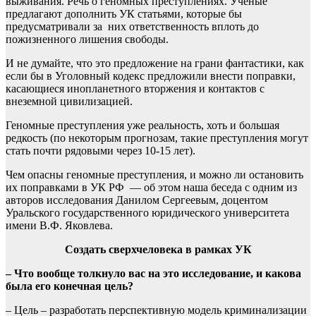
выживания. Речь о геномных преступлениях. Ученые
предлагают дополнить УК статьями, которые бы
предусматривали за них ответственность вплоть до
пожизненного лишения свободы.
И не думайте, что это предложение на грани фантастики, как
если бы в Уголовный кодекс предложили внести поправки,
касающиеся инопланетного вторжения и контактов с
внеземной цивилизацией.
Геномные преступления уже реальность, хоть и большая
редкость (по некоторым прогнозам, такие преступления могут
стать почти рядовыми через 10-15 лет).
Чем опасны геномные преступления, и можно ли остановить
их поправками в УК РФ — об этом наша беседа с одним из
авторов исследования Данилом Сергеевым, доцентом
Уральского государственного юридического университета
имени В.Ф. Яковлева.
Создать сверхчеловека в рамках УК
– Что вообще толкнуло вас на это исследование, и какова
была его конечная цель?
– Цель – разработать перспективную модель криминализации