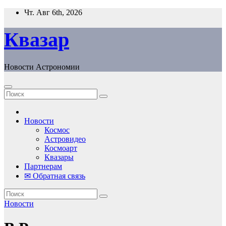
Перейти
Чт. Авг 6th, 2026
к
содержанию
Квазар
Новости Астрономии
Новости
Космос
Астровидео
Космоарт
Квазары
Партнерам
✉ Обратная связь
Новости