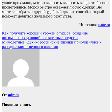
улице прохладно, можно вывесить вывесить вещи, чтобы они
проветрились. Мороз быстро освежает любую одежду. Вы
можете выбрать и другой удобный для вас способ, который
поможет добиться желаемого результата.
Источник:
rsute.ru
Навигация
Как получить хороший урожай огурцов: создание
оптимальных условий и секретные средства
по
Мимолетные «духи»: российские физики приблизились к
записям
разгадке таинственного явления
От
admin
Похожая запись