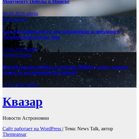
Монументу Победы в Минске
09.05.2026
admin
Интиресное
Как обустроить место для наблюдения за звёздами в
частном доме или на даче
13.04.2026
admin
Космос
Наука
Новый анализ данных телескопа Hubble усилил загадку
скорости расширения Вселенной
01.03.2026
admin
Квазар
Новости Астрономии
Сайт работает на WordPress
|
Тема: News Talk, автор
Themeansar