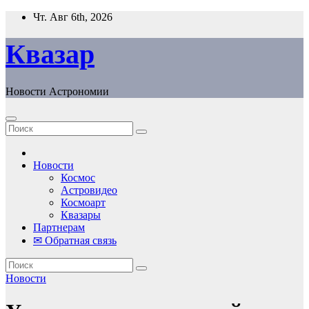
Перейти
Чт. Авг 6th, 2026
к
содержанию
Квазар
Новости Астрономии
Новости
Космос
Астровидео
Космоарт
Квазары
Партнерам
✉ Обратная связь
Новости