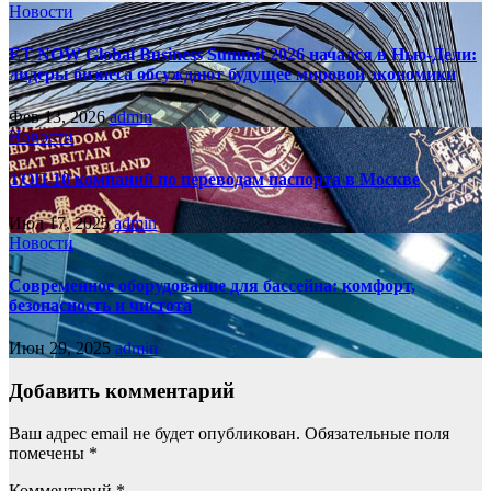
Новости
ET NOW Global Business Summit 2026 начался в Нью‑Дели:
лидеры бизнеса обсуждают будущее мировой экономики
Фев 13, 2026
admin
Новости
ТОП-10 компаний по переводам паспорта в Москве
Июл 17, 2025
admin
Новости
Современное оборудование для бассейна: комфорт,
безопасность и чистота
Июн 29, 2025
admin
Добавить комментарий
Ваш адрес email не будет опубликован.
Обязательные поля
помечены
*
Комментарий
*