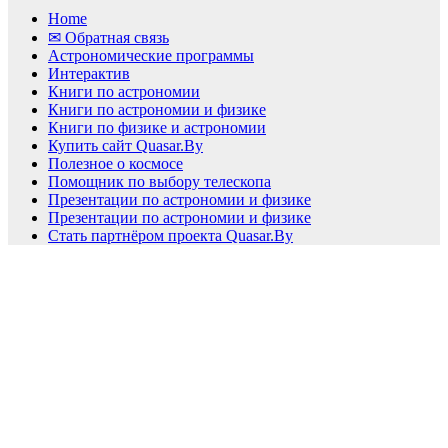
Home
✉ Обратная связь
Астрономические программы
Интерактив
Книги по астрономии
Книги по астрономии и физике
Книги по физике и астрономии
Купить сайт Quasar.By
Полезное о космосе
Помощник по выбору телескопа
Презентации по астрономии и физике
Презентации по астрономии и физике
Стать партнёром проекта Quasar.By