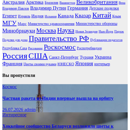
Великобритания
Австралия
Арктика
Бразилия
Вашингтон
Вена
Владимир Путин
Германия
Детские поделки
Владимир Павлов
Китай
Канада
Квазар
Египет
Индия
Израиль
Крым
Испания
МГУ
Марс
Министерство обороны
Министерство здравоохранения
Наука
Москва
Минобрнауки
Новая Зеландия
Нью-Йорк
Париж
Правительство РФ
Поделки для дома
Публикации педагогов
Роскосмос
Республика Саха
Роспотребнадзор
Рисование
Россия
США
Украина
Турция
Санкт-Петербург
Франция
Япония
ЮНЕСКО
интерьер
Цветы своими руками
Вы пропустили
Космос
Частная ракета из Индии впервые вышла на орбиту
26.07.2026
admin
Интиресное
Хоккейное сообщество Беларуси возложило цветы к