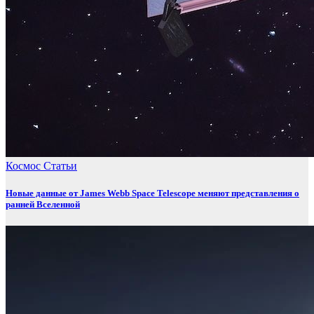
Космос
Статьи
Новые данные от James Webb Space Telescope меняют представления о
ранней Вселенной