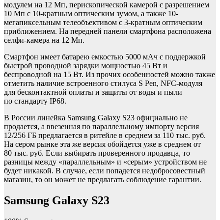
модулем на 12 Мп, перископической камерой с разрешением
10 Мп с 10-кратным оптическим зумом, а также 10-
мегапиксельным телеобъективом с 3-кратным оптическим
приближением. На передней панели смартфона расположена
селфи-камера на 12 Мп.
Смартфон имеет батарею емкостью 5000 мАч с поддержкой
быстрой проводной зарядки мощностью 45 Вт и
беспроводной на 15 Вт. Из прочих особенностей можно также
отметить наличие встроенного стилуса S Pen, NFC-модуля
для бесконтактной оплаты и защиты от воды и пыли
по стандарту IP68.
В России линейка Samsung Galaxy S23 официально не
продается, а ввезенная по параллельному импорту версия
12/256 ГБ предлагается в ритейле в среднем за 110 тыс. руб.
На сером рынке эта же версия обойдется уже в среднем от
80 тыс. руб. Если выбирать проверенного продавца, то
разницы между «параллельным» и «серым» устройством не
будет никакой. В случае, если попадется недобросовестный
магазин, то он может не предлагать соблюдение гарантии.
Samsung Galaxy S23