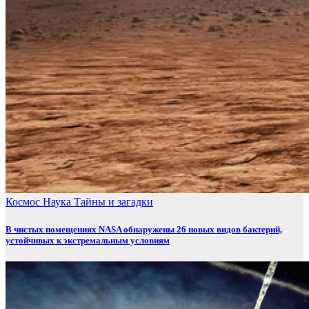
Космос
Наука
Тайны и загадки
В чистых помещениях NASA обнаружены 26 новых видов бактерий,
устойчивых к экстремальным условиям