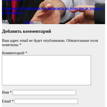
Таджики в России боятся выходить из дома после теракта
в «Крокусе»
Мар 27, 2024
admin
Добавить комментарий
Ваш адрес email не будет опубликован.
Обязательные поля
помечены
*
Комментарий
*
Имя
*
Email
*