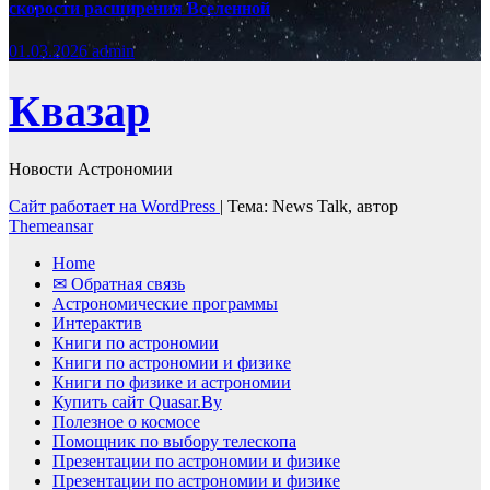
скорости расширения Вселенной
01.03.2026
admin
Квазар
Новости Астрономии
Сайт работает на WordPress
|
Тема: News Talk, автор
Themeansar
Home
✉ Обратная связь
Астрономические программы
Интерактив
Книги по астрономии
Книги по астрономии и физике
Книги по физике и астрономии
Купить сайт Quasar.By
Полезное о космосе
Помощник по выбору телескопа
Презентации по астрономии и физике
Презентации по астрономии и физике