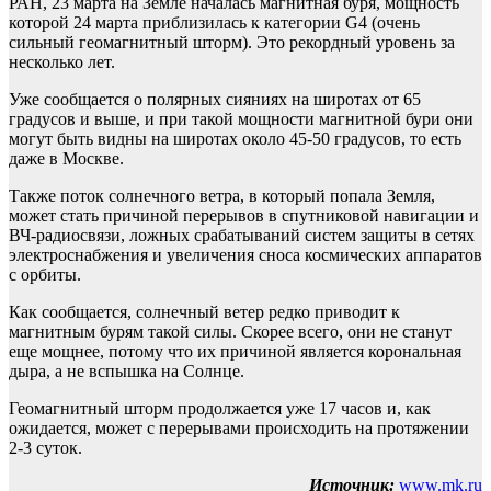
РАН, 23 марта на Земле началась магнитная буря, мощность
которой 24 марта приблизилась к категории G4 (очень
сильный геомагнитный шторм). Это рекордный уровень за
несколько лет.
Уже сообщается о полярных сияниях на широтах от 65
градусов и выше, и при такой мощности магнитной бури они
могут быть видны на широтах около 45-50 градусов, то есть
даже в Москве.
Также поток солнечного ветра, в который попала Земля,
может стать причиной перерывов в спутниковой навигации и
ВЧ-радиосвязи, ложных срабатываний систем защиты в сетях
электроснабжения и увеличения сноса космических аппаратов
с орбиты.
Как сообщается, солнечный ветер редко приводит к
магнитным бурям такой силы. Скорее всего, они не станут
еще мощнее, потому что их причиной является корональная
дыра, а не вспышка на Солнце.
Геомагнитный шторм продолжается уже 17 часов и, как
ожидается, может с перерывами происходить на протяжении
2-3 суток.
Источник:
www.mk.ru