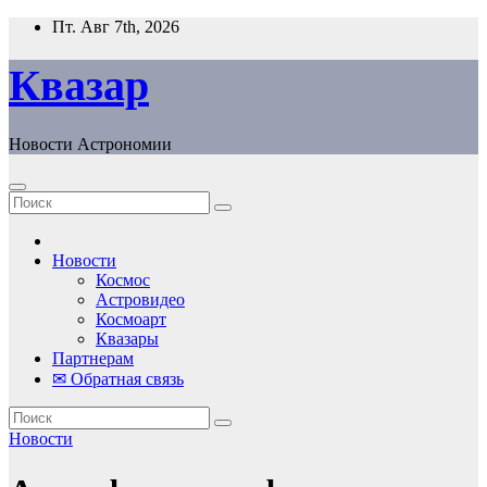
Перейти
Пт. Авг 7th, 2026
к
содержанию
Квазар
Новости Астрономии
Новости
Космос
Астровидео
Космоарт
Квазары
Партнерам
✉ Обратная связь
Новости