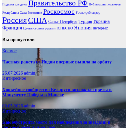
Правительство РФ
Поделки для дома
Публикации педагогов
Роскосмос
Республика Саха
Роспотребнадзор
Рисование
Россия
США
Украина
Турция
Санкт-Петербург
Франция
Япония
ЮНЕСКО
интерьер
Цветы своими руками
Вы пропустили
Космос
Частная ракета из Индии впервые вышла на орбиту
26.07.2026
admin
Интиресное
Хоккейное сообщество Беларуси возложило цветы к
Монументу Победы в Минске
09.05.2026
admin
Интиресное
Как обустроить место для наблюдения за звёздами в
частном доме или на даче