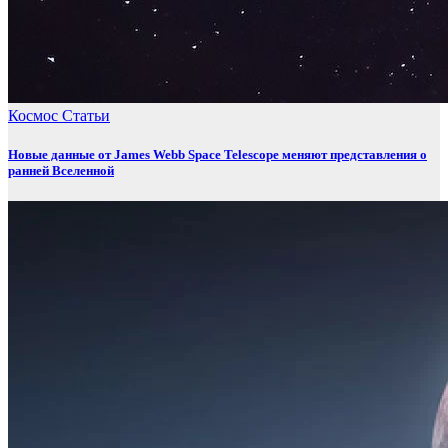
Космос
Статьи
Новые данные от James Webb Space Telescope меняют представления о
ранней Вселенной