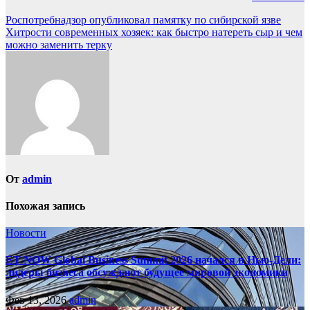
Навигация
Роспотребнадзор опубликовал памятку по сибирской язве
Хитрости современных хозяек: как быстро натереть сыр и чем
по
можно заменить терку
записям
От
admin
Похожая запись
Новости
ET NOW Global Business Summit 2026 начался в Нью‑Дели:
лидеры бизнеса обсуждают будущее мировой экономики
Фев 13, 2026
admin