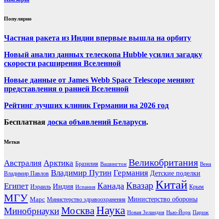
Популярно
Частная ракета из Индии впервые вышла на орбиту
Новый анализ данных телескопа Hubble усилил загадку
скорости расширения Вселенной
Новые данные от James Webb Space Telescope меняют
представления о ранней Вселенной
Рейтинг лучших клиник Германии на 2026 год
Бесплатная
доска объявлений Беларуси
.
Метки
Великобритания
Австралия
Арктика
Бразилия
Вашингтон
Вена
Владимир Путин
Германия
Детские поделки
Владимир Павлов
Китай
Канада
Квазар
Египет
Индия
Израиль
Крым
Испания
МГУ
Марс
Министерство обороны
Министерство здравоохранения
Наука
Москва
Минобрнауки
Новая Зеландия
Нью-Йорк
Париж