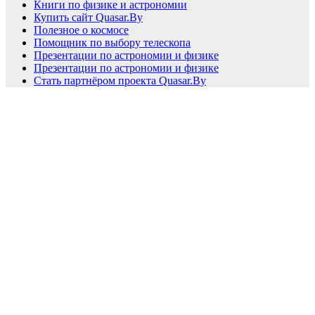
Книги по физике и астрономии
Купить сайт Quasar.By
Полезное о космосе
Помощник по выбору телескопа
Презентации по астрономии и физике
Презентации по астрономии и физике
Стать партнёром проекта Quasar.By