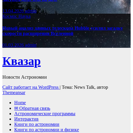
13.04.2026
admin
Космос
Наука
Новый анализ данных телескопа Hubble усилил загадку
скорости расширения Вселенной
01.03.2026
admin
Квазар
Новости Астрономии
Сайт работает на WordPress
|
Тема: News Talk, автор
Themeansar
Home
✉ Обратная связь
Астрономические программы
Интерактив
Книги по астрономии
Книги по астрономии и физике