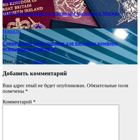
Новости
ТОП-10 компаний по переводам паспорта в Москве
Июл 17, 2025
admin
Новости
Современное оборудование для бассейна: комфорт,
безопасность и чистота
Июн 29, 2025
admin
Добавить комментарий
Ваш адрес email не будет опубликован.
Обязательные поля
помечены
*
Комментарий
*