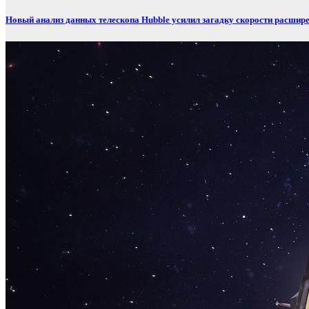
Новый анализ данных телескопа Hubble усилил загадку скорости расшир