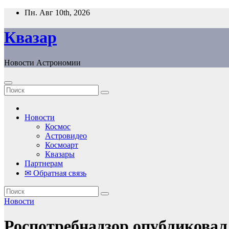
Перейти
Пн. Авг 10th, 2026
к
содержанию
Квазар
Новости Астрономии
Новости
Космос
Астровидео
Космоарт
Квазары
Партнерам
✉ Обратная связь
Новости
Роспотребнадзор опубликовал