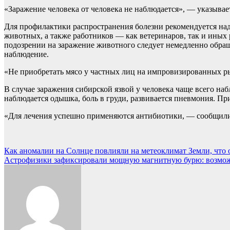
«Заражение человека от человека не наблюдается», — указывае
Для профилактики распространения болезни рекомендуется над
животных, а также работников — как ветеринаров, так и иных
подозрении на заражение животного следует немедленно обра
наблюдение.
«Не приобретать мясо у частных лиц на импровизированных ры
В случае заражения сибирской язвой у человека чаще всего наб
наблюдается одышка, боль в груди, развивается пневмония. Пр
«Для лечения успешно применяются антибиотики, — сообщили 
Навигация
Как аномалии на Солнце повлияли на метеоклимат Земли, что о
Астрофизики зафиксировали мощную магнитную бурю: возмож
по
записям