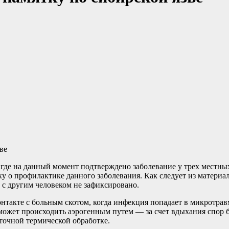
 где на данный момент подтверждено заболевание у трех местн
ку о профилактике данного заболевания. Как следует из матери
а с другим человеком не зафиксировано.
онтакте с больным скотом, когда инфекция попадает в микротр
 может происходить аэрогенным путем — за счет вдыхания спор 
точной термической обработке.