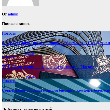
От
admin
Похожая запись
Новости
ET NOW Global Business Summit 2026 начался в Нью‑Дели: 
Фев 13, 2026
admin
Новости
ТОП-10 компаний по переводам паспорта в Москве
Июл 17, 2025
admin
Новости
Современное оборудование для бассейна: комфорт, безопасн
Июн 29, 2025
admin
Добавить комментарий