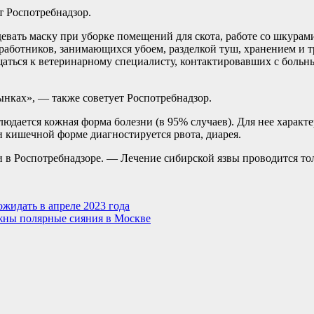
т Роспотребнадзор.
евать маску при уборке помещений для скота, работе со шкура
 работников, занимающихся убоем, разделкой туш, хранением и
щаться к ветеринарному специалисту, контактировавших с боль
нках», — также советует Роспотребнадзор.
людается кожная форма болезни (в 95% случаев). Для нее характ
и кишечной форме диагностируется рвота, диарея.
в Роспотребнадзоре. — Лечение сибирской язвы проводится тол
жидать в апреле 2023 года
ны полярные сияния в Москве