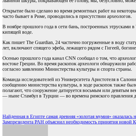
львиной шкуры, покрывающей ее голову, мы, безусловно, мож
Открытие было сделано во время ремонтных работ на некоторы
часто бывает в Риме, проводились в присутствии археологов.
В ноябре прошлого года в сети бань, построенных этрусками в
кипящей воде.
Как пишет The Guardian, 24 частично погруженные в воду стату
лет, включают спящего эфеба, лежащего рядом с Гигеей, богине
Осенью прошлого года канал CNN сообщал о том, что археологи
востоке Греции. Во время раскопок археологи обнаружили рабо
согласно заявлению Министерства культуры и спорта страны.
Команда исследователей из Университета Аристотеля в Салоник
сообщению министерства культуры, в ходе раскопок также бы
полагают, что сооружение датируется восьмым или девятым век
— ныне Стамбул в Турции — во времена римского правления д
Навигация
Найденная в Египте самая древняя «золотая мумия» оказалась 
Зампрезидента РАН объяснил необходимость принятия новой 
по
записям