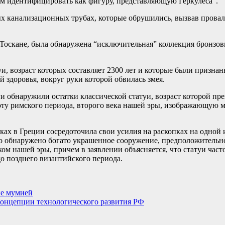
ем идентифицировать как фигуру, представляющую Геркулеса”.
х канализационных трубах, которые обрушились, вызвав провалы
 Тоскане, была обнаружена “исключительная” коллекция бронзов
и, возраст которых составляет 2300 лет и которые были признан
й здоровья, вокруг руки которой обвилась змея.
 обнаружили остатки классической статуи, возраст которой пре
ту римского периода, второго века нашей эры, изображающую ми
ах в Греции сосредоточила свои усилия на раскопках на одной и
ло обнаружено богато украшенное сооружение, предположительн
ом нашей эры, причем в заявлении объясняется, что статуи час
о позднего византийского периода.
не мумией
Концепции технологического развития РФ