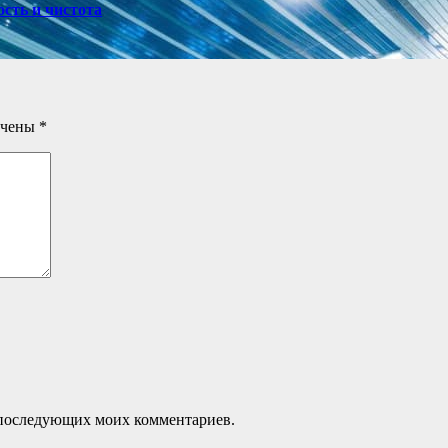
ость и чистота
ечены
*
ля последующих моих комментариев.