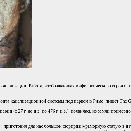
й канализации. Работа, изображающая мифологического героя и,
монта канализационной системы под парком в Риме, пишет The G
ерии (с 27 г. до н.э. по 476 г. н.э.), появилась из земли приме
н “приготовил для нас большой сюрприз: мраморную статую в н