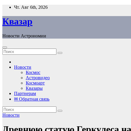
Перейти
Чт. Авг 6th, 2026
к
содержанию
Квазар
Новости Астрономии
Новости
Космос
Астровидео
Космоарт
Квазары
Партнерам
✉ Обратная связь
Новости
Древнюю статую Геркулеса на