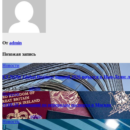
От
admin
Похожая запись
Новости
ET NOW Global Business Summit 2026 начался в Нью‑Дели: 
Фев 13, 2026
admin
Новости
ТОП-10 компаний по переводам паспорта в Москве
Июл 17, 2025
admin
Новости