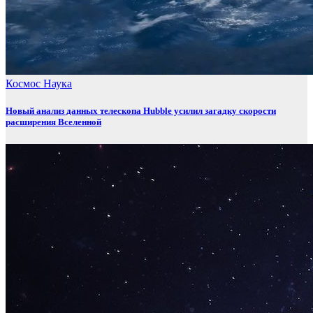
Космос
Наука
Новый анализ данных телескопа Hubble усилил загадку скорости
расширения Вселенной