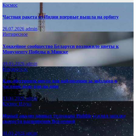
Космос
Частная ракета из Индии впервые вышла на орбиту
26.07.2026
admin
Интиресное
Хоккейное сообщество Беларуси возложило цветы к
Монументу Победы в Минске
09.05.2026
admin
Интиресное
Как обустроить место для наблюдения за звёздами в
частном доме или на даче
13.04.2026
admin
Космос
Наука
Новый анализ данных телескопа Hubble усилил загадку
скорости расширения Вселенной
01.03.2026
admin