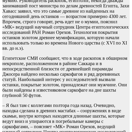
мумию. Руководитель раскопок, египтолог, некогда дважды
занимавший пост министра по делам древностей Египта, Захи
Хавасс заявил, что это самые древние из найденных на
сегодняшний день останков — возрастом примерно 4300 лет.
Впрочем, строго говорят, речь идет не о мумии, пояснил
«МК» ведущий научный сотрудник Центра египтологических
исследований РАН Роман Орехов. Технология покрытия
останков золотом древнее мумификации, которую начали
использовать только во времена Нового царства (с XVI по XI
вв. до н.э).
Египетские СМИ сообщают, что в ходе раскопок в обширном
некрополе, расположенном в районе Саккара и в
непосредственной близости от древнейшей пирамиды
Джосера найдено несколько саркофагов и ряд деревянных
статуй. Наибольший интерес у исследователей вызвали
останки, покрытые золотом, принадлежат они мужчине. Они
были найдены в известняковом саркофаге на дне шахты
глубиной 50 футов.
– Я был там с коллегами полтора года назад. Очевидно,
находка сделана в древних мастабах – сооружениях в виде
скамьи, внутри которых находятся длинные шахты, которые
ведут вниз и упираются в погребальные камеры с
саркофагами, – поясняет «МК» Роман Орехов, ведущий
научный сотрудник Центра египтологических исследований