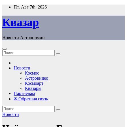
Перейти
Пт. Авг 7th, 2026
к
содержанию
Квазар
Новости Астрономии
Новости
Космос
Астровидео
Космоарт
Квазары
Партнерам
✉ Обратная связь
Новости