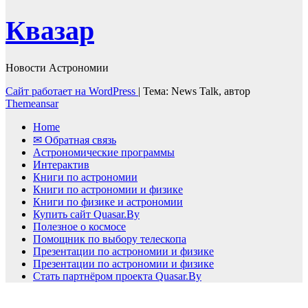
Квазар
Новости Астрономии
Сайт работает на WordPress
|
Тема: News Talk, автор
Themeansar
Home
✉ Обратная связь
Астрономические программы
Интерактив
Книги по астрономии
Книги по астрономии и физике
Книги по физике и астрономии
Купить сайт Quasar.By
Полезное о космосе
Помощник по выбору телескопа
Презентации по астрономии и физике
Презентации по астрономии и физике
Стать партнёром проекта Quasar.By