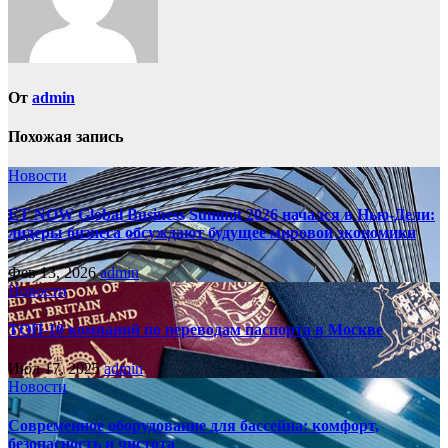
От
admin
Похожая запись
Новости
ET NOW Global Business Summit 2026 начался в Нью‑Дели:
лидеры бизнеса обсуждают будущее мировой экономики
Фев 13, 2026
admin
Новости
ТОП-10 компаний по переводам паспорта в Москве
Июл 17, 2025
admin
Новости
Современное оборудование для бассейна: комфорт,
безопасность и чистота