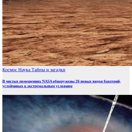
Космос
Наука
Тайны и загадки
В чистых помещениях NASA обнаружены 26 новых видов бактерий,
устойчивых к экстремальным условиям