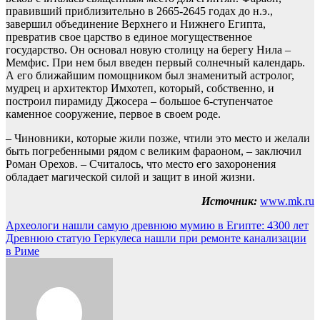
правивший приблизительно в 2665-2645 годах до н.э.,
завершил объединение Верхнего и Нижнего Египта,
превратив свое царство в единое могущественное
государство. Он основал новую столицу на берегу Нила –
Мемфис. При нем был введен первый солнечный календарь.
А его ближайшим помощником был знаменитый астролог,
мудрец и архитектор Имхотеп, который, собственно, и
построил пирамиду Джосера – большое 6-ступенчатое
каменное сооружение, первое в своем роде.
– Чиновники, которые жили позже, чтили это место и желали
быть погребенными рядом с великим фараоном, – заключил
Роман Орехов. – Считалось, что место его захоронения
обладает магической силой и защит в иной жизни.
Источник:
www.mk.ru
Навигация
Археологи нашли самую древнюю мумию в Египте: 4300 лет
Древнюю статую Геркулеса нашли при ремонте канализации
по
в Риме
записям