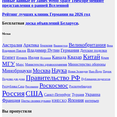
Новые данные от James Webb Space Telescope меняют
представления о ранней Вселенной
Рейтинг лучших клиник Германии на 2026 год
Бесплатная
доска объявлений Беларуси
.
Метки
Великобритания
Австралия
Арктика
Бразилия
Вашингтон
Вена
Владимир Путин
Германия
Детские поделки
Владимир Павлов
Китай
Канада
Квазар
Египет
Индия
Израиль
Крым
Испания
МГУ
Марс
Министерство обороны
Министерство здравоохранения
Наука
Москва
Минобрнауки
Новая Зеландия
Нью-Йорк
Париж
Правительство РФ
Поделки для дома
Публикации педагогов
Роскосмос
Республика Саха
Роспотребнадзор
Рисование
Россия
США
Украина
Турция
Санкт-Петербург
Франция
Япония
ЮНЕСКО
интерьер
Цветы своими руками
Вы пропустили