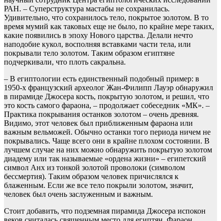
РАН. – Суперструктура мастабы не сохранилась.
Удивительно, что сохранилось тело, покрытое золотом. В то
время мумий как таковых еще не было, по крайне мере таких,
какие появились в эпоху Нового царства. Делали нечто
наподобие кукол, восполняя вставками части тела, или
покрывали тело золотом. Таким образом египтяне
подчеркивали, что плоть сакральна.
– В египтологии есть единственный подобный пример: в
1950-х французский археолог Жан-Филипп Лауэр обнаружил
в пирамиде Джосера кость, покрытую золотом, и решил, что
это кость самого фараона, – продолжает собеседник «МК». –
Практика покрывания останков золотом – очень древняя.
Видимо, этот человек был приближенным фараона или
важным вельможей. Обычно останки того периода ничем не
покрывались. Чаще всего они в крайне плохом состоянии. В
лучшем случае на них можно обнаружить покрытую золотом
диадему или так называемые «ордена жизни» – египетский
символ Анх из тонкой золотой проволоки (символом
бессмертия). Таким образом человек причислялся к
блаженным. Если же все тело покрыли золотом, значит,
человек был очень заслуженным и важным.
Стоит добавить, что подземная пирамида Джосера испокон
веков считалась священным место для египтян. Фараон,