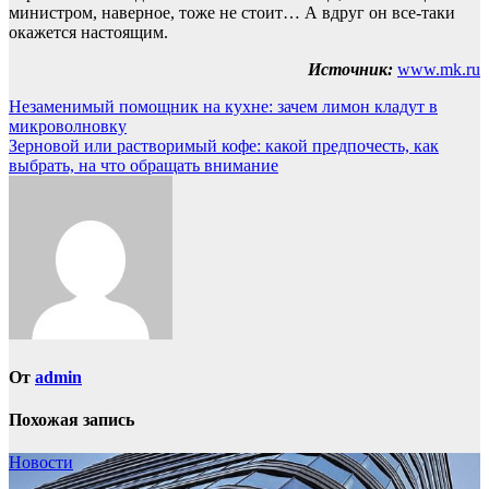
министром, наверное, тоже не стоит… А вдруг он все-таки
окажется настоящим.
Источник:
www.mk.ru
Навигация
Незаменимый помощник на кухне: зачем лимон кладут в
микроволновку
по
Зерновой или растворимый кофе: какой предпочесть, как
записям
выбрать, на что обращать внимание
От
admin
Похожая запись
Новости