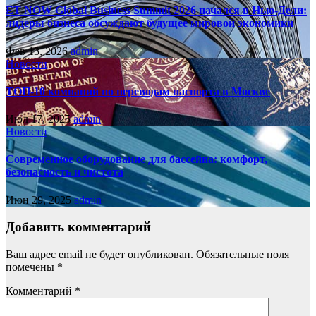
ET NOW Global Business Summit 2026 начался в Нью‑Дели:
лидеры бизнеса обсуждают будущее мировой экономики
Фев 13, 2026
admin
Новости
ТОП-10 компаний по переводам паспорта в Москве
Июл 17, 2025
admin
Новости
Современное оборудование для бассейна: комфорт,
безопасность и чистота
Июн 29, 2025
admin
Добавить комментарий
Ваш адрес email не будет опубликован.
Обязательные поля
помечены
*
Комментарий
*