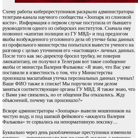
Схему работы киберпреступников раскрыли администраторы
телеграм-канала научного сообщества «Зоопарк из слоновой
кости». Информация о первом случае поступила от бывшего
руководителя одного из сибирских институтов. Сначала ему
позвонил «капитан полиции из ГУ МВД» и под предлогом
якобы возбужденного уголовного дела об утечке базы данных
из профильного министерства попытался вывести ученого на
разговор с целью уточнения его «настоящих» личных данных.
После того как экс-директор бросил трубку, не поверив
лжекапитану, он получил в Телеграм вот такое сообщение
якобы от министра Валерия Фалькова: «Я знаю, что Вас уже
поставили в известность о том, что у Министерства
произошла масштабная утечка персональных данных ученых!
Ваше ФИО также в списке! Мы поручили этим делом
заняться соответствующие органы ГУ МВД. Я также знаю, что
с Вами уже связались, но от общения Вы отказались. Жду
объяснений, почему так произошло?»
Вскоре администраторы «Зоопарка» вывели мошенников на
чистую воду, и под шапкой фейкового «аккаунта Валерия
Фалькова» те сорвались на ненормативную лексику…
Буквально через день разоблаченные преступники изменили
тактику — переименовали тот же самый аккаунт, с которого