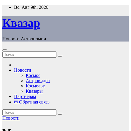
Перейти
Вс. Авг 9th, 2026
к
содержанию
Квазар
Новости Астрономии
Новости
Космос
Астровидео
Космоарт
Квазары
Партнерам
✉ Обратная связь
Новости