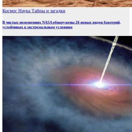
Космос
Наука
Тайны и загадки
В чистых помещениях NASA обнаружены 26 новых видов бактерий,
устойчивых к экстремальным условиям