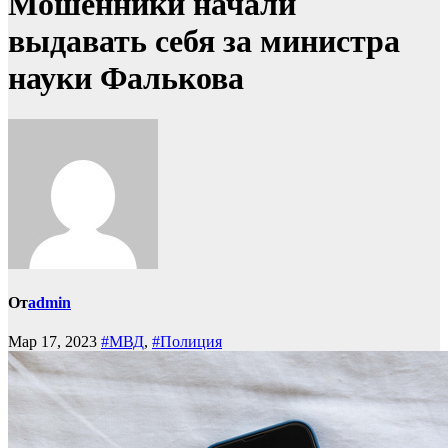
Мошенники начали
выдавать себя за министра
науки Фалькова
От
admin
Мар 17, 2023
#МВД
,
#Полиция