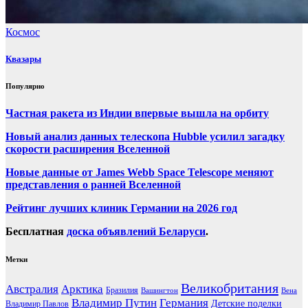
Космос
Квазары
Популярно
Частная ракета из Индии впервые вышла на орбиту
Новый анализ данных телескопа Hubble усилил загадку
скорости расширения Вселенной
Новые данные от James Webb Space Telescope меняют
представления о ранней Вселенной
Рейтинг лучших клиник Германии на 2026 год
Бесплатная
доска объявлений Беларуси
.
Метки
Великобритания
Австралия
Арктика
Бразилия
Вашингтон
Вена
Владимир Путин
Германия
Детские поделки
Владимир Павлов