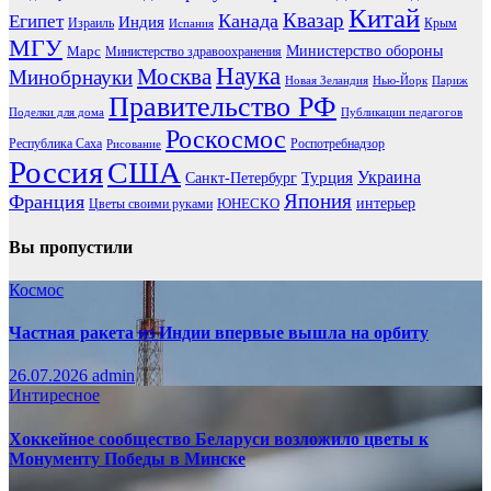
Китай
Канада
Квазар
Египет
Индия
Израиль
Крым
Испания
МГУ
Марс
Министерство обороны
Министерство здравоохранения
Наука
Москва
Минобрнауки
Новая Зеландия
Нью-Йорк
Париж
Правительство РФ
Поделки для дома
Публикации педагогов
Роскосмос
Республика Саха
Роспотребнадзор
Рисование
Россия
США
Украина
Турция
Санкт-Петербург
Франция
Япония
ЮНЕСКО
интерьер
Цветы своими руками
Вы пропустили
Космос
Частная ракета из Индии впервые вышла на орбиту
26.07.2026
admin
Интиресное
Хоккейное сообщество Беларуси возложило цветы к
Монументу Победы в Минске