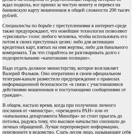
ждал подвоха, все принял за чистую монету и перевел на
банковскую карту мошенников в общей сложности 200 тысяч
рублей.
Специалисты по борьбе с преступлениями в интернет-среде
также предупреждают, что новейшие технологии позволяют
«срисовать» голос любого человека, чтобы использовать его
потом в своих преступных целях: либо для активации
кредитных карт, взятых на имя жертвы, либо для банального
компромата. Так что старайтесь не разговаривать долго с
подозрительными «капитанами полиции».
Надо отдать должное министерству, которое возглавляет
Валерий Фальков. Оно оперативно в своем официальном
телеграм-канале разместило предупреждение о правилах
информационной безопасности «в связи с участившимися
действиями мошенников и поступающими сообщениями от
граждан».
В общем, настало время, когда при получении личного
послания от «министра», «президента РАН» или от
«начальника департамента Минобра» не стоит прыгать до
потолка, радуясь тому, что высокое начальство снизошло до
личных обращений. Лучше перепроверьте информацию,
перезвоните в ведомство. Слать лесом лицо, называющее себя