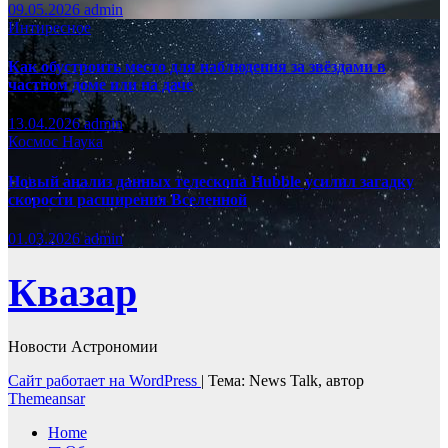
09.05.2026
admin
Интиресное
Как обустроить место для наблюдения за звёздами в
частном доме или на даче
13.04.2026
admin
Космос
Наука
Новый анализ данных телескопа Hubble усилил загадку
скорости расширения Вселенной
01.03.2026
admin
Квазар
Новости Астрономии
Сайт работает на WordPress
|
Тема: News Talk, автор
Themeansar
Home