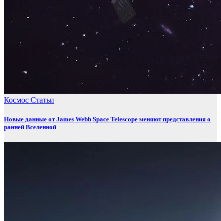
Космос
Статьи
Новые данные от James Webb Space Telescope меняют представления о
ранней Вселенной