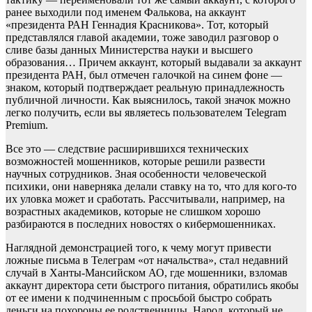
ранее выходили под именем Фалькова, на аккаунт
«президента РАН Геннадия Красникова». Тот, который
представлялся главой академии, тоже заводил разговор о
сливе базы данных Министерства науки и высшего
образования… Причем аккаунт, который выдавали за аккаунт
президента РАН, был отмечен галочкой на синем фоне —
знаком, который подтверждает реальную принадлежность
публичной личности. Как выяснилось, такой значок можно
легко получить, если вы являетесь пользователем Telegram
Premium.
Все это — следствие расширившихся технических
возможностей мошенников, которые решили развести
научных сотрудников. Зная особенности человеческой
психики, они наверняка делали ставку на то, что для кого-то
их уловка может и сработать. Рассчитывали, например, на
возрастных академиков, которые не слишком хорошо
разбираются в последних новостях о кибермошенниках.
Наглядной демонстрацией того, к чему могут привести
ложные письма в Телеграм «от начальства», стал недавний
случай в Ханты-Мансийском АО, где мошенники, взломав
аккаунт директора сети быстрого питания, обратились якобы
от ее имени к подчиненным с просьбой быстро собрать
деньги на похороны ее родственницы. Народ, который не