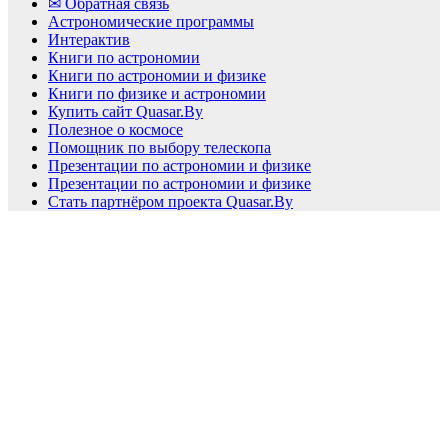
✉ Обратная связь
Астрономические программы
Интерактив
Книги по астрономии
Книги по астрономии и физике
Книги по физике и астрономии
Купить сайт Quasar.By
Полезное о космосе
Помощник по выбору телескопа
Презентации по астрономии и физике
Презентации по астрономии и физике
Стать партнёром проекта Quasar.By