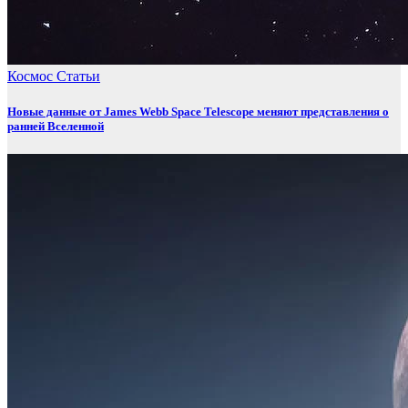
Космос
Статьи
Новые данные от James Webb Space Telescope меняют представления о
ранней Вселенной