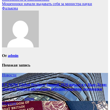
по
Мошенники начали выдавать себя за министра науки
записям
Фалькова
От
admin
Похожая запись
Новости
ET NOW Global Business Summit 2026 начался в Нью‑Дели:
лидеры бизнеса обсуждают будущее мировой экономики
Фев 13, 2026
admin
Новости