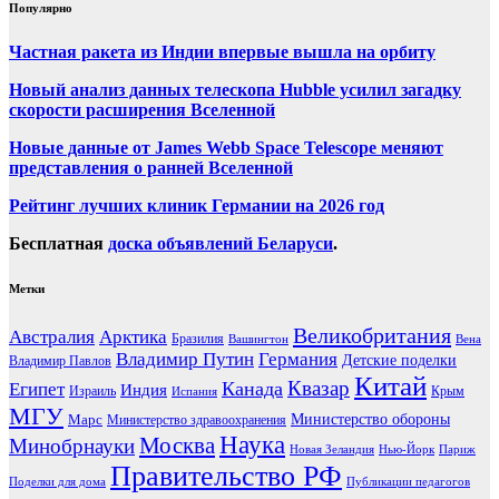
Популярно
Частная ракета из Индии впервые вышла на орбиту
Новый анализ данных телескопа Hubble усилил загадку
скорости расширения Вселенной
Новые данные от James Webb Space Telescope меняют
представления о ранней Вселенной
Рейтинг лучших клиник Германии на 2026 год
Бесплатная
доска объявлений Беларуси
.
Метки
Великобритания
Австралия
Арктика
Бразилия
Вашингтон
Вена
Владимир Путин
Германия
Детские поделки
Владимир Павлов
Китай
Канада
Квазар
Египет
Индия
Израиль
Крым
Испания
МГУ
Марс
Министерство обороны
Министерство здравоохранения
Наука
Москва
Минобрнауки
Новая Зеландия
Нью-Йорк
Париж
Правительство РФ
Поделки для дома
Публикации педагогов