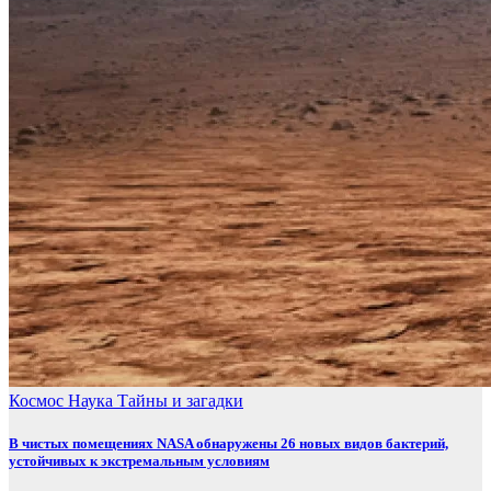
Космос
Наука
Тайны и загадки
В чистых помещениях NASA обнаружены 26 новых видов бактерий,
устойчивых к экстремальным условиям