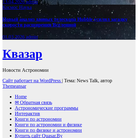
13.04.2026
admin
Космос
Наука
Новый анализ данных телескопа Hubble усилил загадку
скорости расширения Вселенной
01.03.2026
admin
Квазар
Новости Астрономии
Сайт работает на WordPress
|
Тема: News Talk, автор
Themeansar
Home
✉ Обратная связь
Астрономические программы
Интерактив
Книги по астрономии
Книги по астрономии и физике
Книги по физике и астрономии
Купить сайт Quasar.By