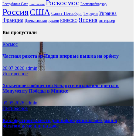
Роскосмос
Республика Саха
Роспотребнадзор
Рисование
Россия
США
Украина
Турция
Санкт-Петербург
Франция
Япония
ЮНЕСКО
интерьер
Цветы своими руками
Вы пропустили
Космос
Частная ракета из Индии впервые вышла на орбиту
26.07.2026
admin
Интиресное
Хоккейное сообщество Беларуси возложило цветы к
Монументу Победы в Минске
09.05.2026
admin
Интиресное
Как обустроить место для наблюдения за звёздами в
частном доме или на даче