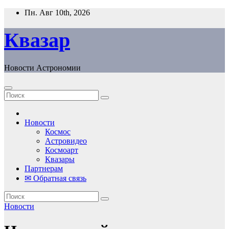
Перейти
Пн. Авг 10th, 2026
к
содержанию
Квазар
Новости Астрономии
Новости
Космос
Астровидео
Космоарт
Квазары
Партнерам
✉ Обратная связь
Новости