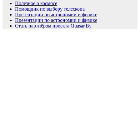
Полезное о космосе
Помощник по выбору телескопа
Презентации по астрономии и физике
Презентации по астрономии и физике
Стать партнёром проекта Quasar.By