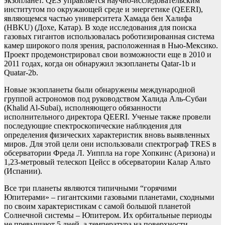
экзопланет. QES управляется научно-исследовательским
институтом по окружающей среде и энергетике (QEERI),
являющемся частью университета Хамада бен Халифа
(HBKU) (Дохе, Катар). В ходе исследования для поиска
газовых гигантов использовалась роботизированная система
камер широкого поля зрения, расположенная в Нью-Мексико.
Проект продемонстрировал свои возможности еще в 2010 и
2011 годах, когда он обнаружил экзопланеты Qatar-1b и
Quatar-2b.
Новые экзопланеты были обнаружены международной
группой астрономов под руководством Халида Аль-Субаи
(Khalid Al-Subai), исполняющего обязанности
исполнительного директора QEERI. Ученые также провели
последующие спектроскопические наблюдения для
определения физических характеристик вновь выявленных
миров. Для этой цели они использовали спектрограф TRES в
обсерватории Фреда Л. Уиппла на горе Хопкинс (Аризона) и
1,23-метровый телескоп Цейсс в обсерватории Калар Альто
(Испании).
Все три планеты являются типичными “горячими
Юпитерами» – гигантскими газовыми планетами, сходными
по своим характеристикам с самой большой планетой
Солнечной системы – Юпитером. Их орбитальные периоды
не превышают 5 дней, а температура на поверхности