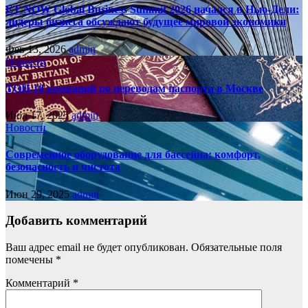
ET NOW Global Business Summit 2026 начался в Нью‑Дели:
лидеры бизнеса обсуждают будущее мировой экономики
Фев 13, 2026
admin
Новости
ТОП-10 компаний по переводам паспорта в Москве
Июл 17, 2025
admin
Новости
Современное оборудование для бассейна: комфорт,
безопасность и чистота
Июн 29, 2025
admin
Добавить комментарий
Ваш адрес email не будет опубликован.
Обязательные поля
помечены
*
Комментарий
*