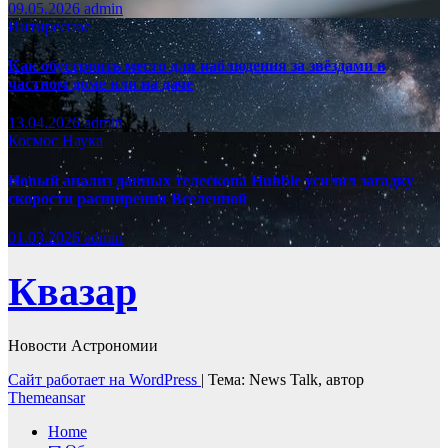
09.05.2026
admin
Интиресное
Как обустроить место для наблюдения за звёздами в
частном доме или на даче
13.04.2026
admin
Космос
Наука
Новый анализ данных телескопа Hubble усилил загадку
скорости расширения Вселенной
01.03.2026
admin
Квазар
Новости Астрономии
Сайт работает на WordPress
|
Тема: News Talk, автор
Themeansar
Home