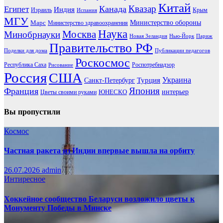
Китай
Канада
Квазар
Египет
Индия
Израиль
Крым
Испания
МГУ
Марс
Министерство обороны
Министерство здравоохранения
Наука
Москва
Минобрнауки
Новая Зеландия
Нью-Йорк
Париж
Правительство РФ
Поделки для дома
Публикации педагогов
Роскосмос
Республика Саха
Роспотребнадзор
Рисование
Россия
США
Украина
Турция
Санкт-Петербург
Франция
Япония
ЮНЕСКО
интерьер
Цветы своими руками
Вы пропустили
Космос
Частная ракета из Индии впервые вышла на орбиту
26.07.2026
admin
Интиресное
Хоккейное сообщество Беларуси возложило цветы к
Монументу Победы в Минске