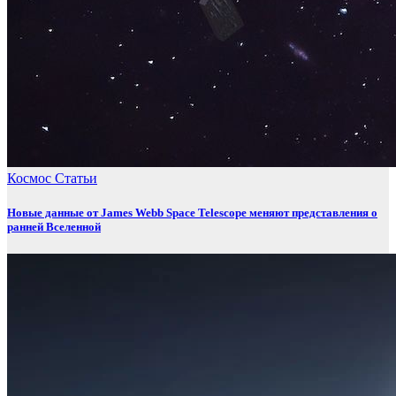
Космос
Статьи
Новые данные от James Webb Space Telescope меняют представления о
ранней Вселенной