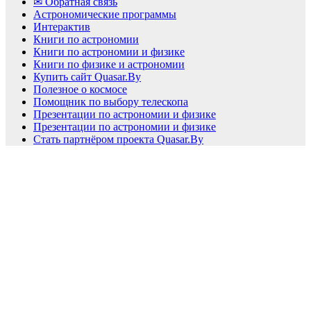
✉ Обратная связь
Астрономические программы
Интерактив
Книги по астрономии
Книги по астрономии и физике
Книги по физике и астрономии
Купить сайт Quasar.By
Полезное о космосе
Помощник по выбору телескопа
Презентации по астрономии и физике
Презентации по астрономии и физике
Стать партнёром проекта Quasar.By