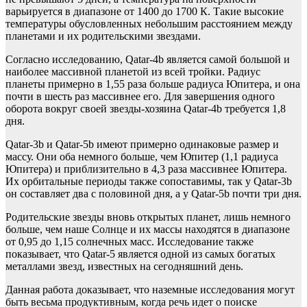
варьируется в диапазоне от 1400 до 1700 К. Такие высокие
температуры обусловленных небольшим расстоянием между
планетами и их родительскими звездами.
Согласно исследованию, Qatar-4b является самой большой и
наиболее массивной планетой из всей тройки. Радиус
планеты примерно в 1,55 раза больше радиуса Юпитера, и она
почти в шесть раз массивнее его. Для завершения одного
оборота вокруг своей звезды-хозяина Qatar-4b требуется 1,8
дня.
Qatar-3b и Qatar-5b имеют примерно одинаковые размер и
массу. Они оба немного больше, чем Юпитер (1,1 радиуса
Юпитера) и приблизительно в 4,3 раза массивнее Юпитера.
Их орбитальные периоды также сопоставимы, так у Qatar-3b
он составляет два с половиной дня, а у Qatar-5b почти три дня.
Родительские звезды вновь открытых планет, лишь немного
больше, чем наше Солнце и их массы находятся в диапазоне
от 0,95 до 1,15 солнечных масс. Исследование также
показывает, что Qatar-5 является одной из самых богатых
металлами звезд, известных на сегодняшний день.
Данная работа доказывает, что наземные исследования могут
быть весьма продуктивным, когда речь идет о поиске