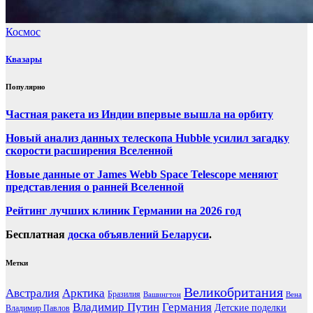
Космос
Квазары
Популярно
Частная ракета из Индии впервые вышла на орбиту
Новый анализ данных телескопа Hubble усилил загадку
скорости расширения Вселенной
Новые данные от James Webb Space Telescope меняют
представления о ранней Вселенной
Рейтинг лучших клиник Германии на 2026 год
Бесплатная
доска объявлений Беларуси
.
Метки
Великобритания
Австралия
Арктика
Бразилия
Вашингтон
Вена
Владимир Путин
Германия
Детские поделки
Владимир Павлов