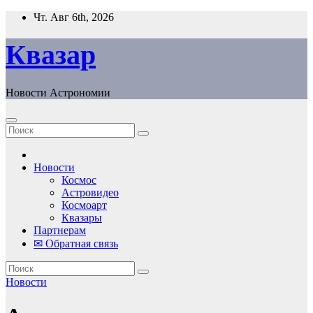
Перейти
Чт. Авг 6th, 2026
к
содержанию
Квазар
Новости Астрономии
Новости
Космос
Астровидео
Космоарт
Квазары
Партнерам
✉ Обратная связь
Новости