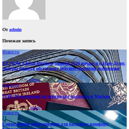
От
admin
Похожая запись
Новости
ET NOW Global Business Summit 2026 начался в Нью‑Дели:
лидеры бизнеса обсуждают будущее мировой экономики
Фев 13, 2026
admin
Новости
ТОП-10 компаний по переводам паспорта в Москве
Июл 17, 2025
admin
Новости
Современное оборудование для бассейна: комфорт,