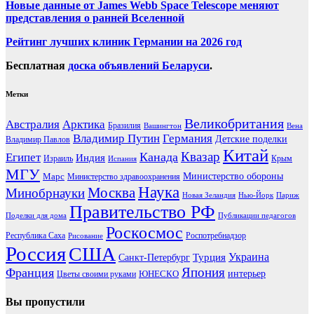
Новые данные от James Webb Space Telescope меняют
представления о ранней Вселенной
Рейтинг лучших клиник Германии на 2026 год
Бесплатная
доска объявлений Беларуси
.
Метки
Великобритания
Австралия
Арктика
Бразилия
Вашингтон
Вена
Владимир Путин
Германия
Детские поделки
Владимир Павлов
Китай
Канада
Квазар
Египет
Индия
Израиль
Крым
Испания
МГУ
Марс
Министерство обороны
Министерство здравоохранения
Наука
Москва
Минобрнауки
Новая Зеландия
Нью-Йорк
Париж
Правительство РФ
Поделки для дома
Публикации педагогов
Роскосмос
Республика Саха
Роспотребнадзор
Рисование
Россия
США
Украина
Турция
Санкт-Петербург
Франция
Япония
ЮНЕСКО
интерьер
Цветы своими руками
Вы пропустили