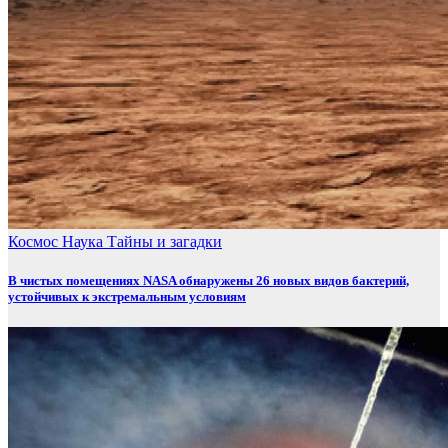
Космос
Наука
Тайны и загадки
В чистых помещениях NASA обнаружены 26 новых видов бактерий,
устойчивых к экстремальным условиям