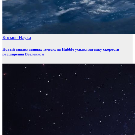
Космос
Наука
Новый анализ данных телескопа Hubble усилил загадку скорости
расширения Вселенной