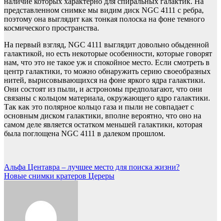
наличие которых характерно для спиральных галактик. На
представленном снимке мы видим диск NGC 4111 с ребра,
поэтому она выглядит как тонкая полоска на фоне темного
космического пространства.
На первый взгляд, NGC 4111 выглядит довольно обыденной
галактикой, но есть некоторые особенности, которые говорят
нам, что это не такое уж и спокойное место. Если смотреть в
центр галактики, то можно обнаружить серию своеобразных
нитей, вырисовывающихся на фоне яркого ядра галактики.
Они состоят из пыли, и астрономы предполагают, что они
связаны с кольцом материала, окружающего ядро галактики.
Так как это полярное кольцо газа и пыли не совпадает с
основным диском галактики, вполне вероятно, что оно на
самом деле является остатком меньшей галактики, которая
была поглощена NGC 4111 в далеком прошлом.
Навигация
Альфа Центавра – лучшее место для поиска жизни?
Новые снимки кратеров Цереры
по
записям