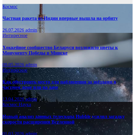
Космос
Частная ракета из Индии впервые вышла на орбиту
26.07.2026
admin
Интиресное
Хоккейное сообщество Беларуси возложило цветы к
Монументу Победы в Минске
09.05.2026
admin
Интиресное
Как обустроить место для наблюдения за звёздами в
частном доме или на даче
13.04.2026
admin
Космос
Наука
Новый анализ данных телескопа Hubble усилил загадку
скорости расширения Вселенной
01.03.2026
admin