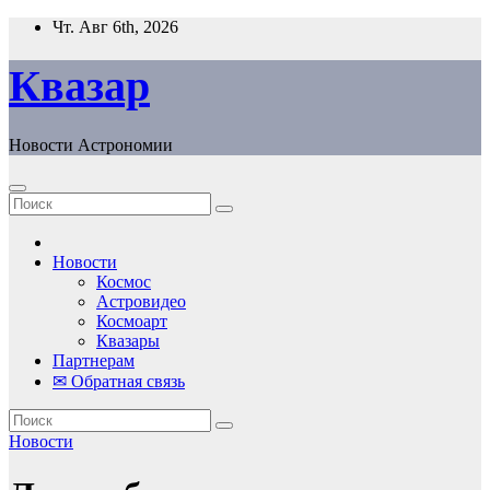
Перейти
Чт. Авг 6th, 2026
к
содержанию
Квазар
Новости Астрономии
Новости
Космос
Астровидео
Космоарт
Квазары
Партнерам
✉ Обратная связь
Новости