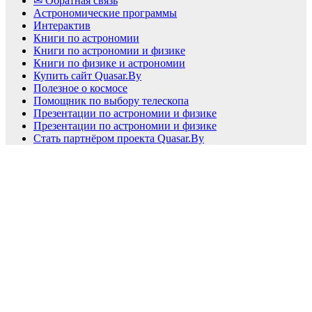
✉ Обратная связь
Астрономические программы
Интерактив
Книги по астрономии
Книги по астрономии и физике
Книги по физике и астрономии
Купить сайт Quasar.By
Полезное о космосе
Помощник по выбору телескопа
Презентации по астрономии и физике
Презентации по астрономии и физике
Стать партнёром проекта Quasar.By