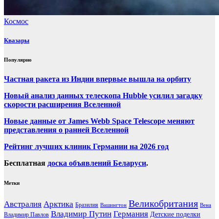
Космос
Квазары
Популярно
Частная ракета из Индии впервые вышла на орбиту
Новый анализ данных телескопа Hubble усилил загадку
скорости расширения Вселенной
Новые данные от James Webb Space Telescope меняют
представления о ранней Вселенной
Рейтинг лучших клиник Германии на 2026 год
Бесплатная
доска объявлений Беларуси
.
Метки
Великобритания
Австралия
Арктика
Бразилия
Вашингтон
Вена
Владимир Путин
Германия
Детские поделки
Владимир Павлов