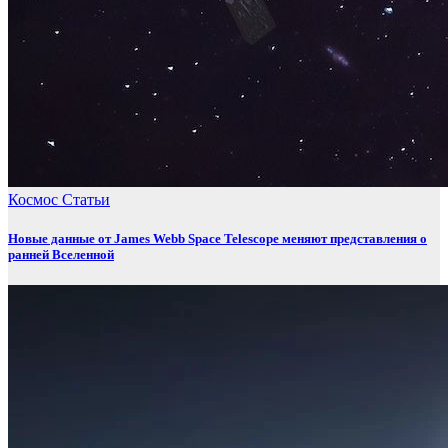
Космос
Статьи
Новые данные от James Webb Space Telescope меняют представления о
ранней Вселенной