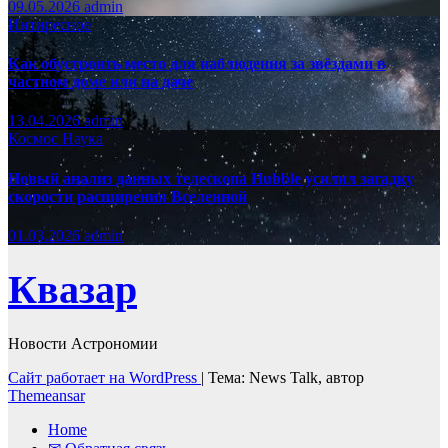
09.05.2026
admin
Интиресное
Как обустроить место для наблюдения за звёздами в
частном доме или на даче
13.04.2026
admin
Космос
Наука
Новый анализ данных телескопа Hubble усилил загадку
скорости расширения Вселенной
01.03.2026
admin
Квазар
Новости Астрономии
Сайт работает на WordPress
|
Тема: News Talk, автор
Themeansar
Home