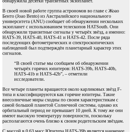
обнаружила десятки транзитных экзопланет.
В своей новой работе группа астрономов во главе с Жоао
Бенто (Joao Bento) из Австралийского национального
университета (ANU) сообщает об обнаружении нескольких
экзопланет с использованием телескопов HATSouth. Они
обнаружили транзитные сигналы у четырёх звёзд, а именно:
HATS-39, HATS-40, HATS-41 и HATS-42. После ряда
последующих фотометрических и спектроскопических
наблюдений был подтверждён планетарный характер этих
сигналов.
“В своей статье мы сообщаем об обнаружении
четырёх горячих юпитеров: HATS-39b, HATS-40b,
HATS-41b и HATS-42b”, – отметили
исследователи.
Все четыре планеты вращаются около карликовых звёзд F-
типа и классифицируются как горячие юпитеры. Такие
внесолнечные миры сходны по своим характеристикам с
самой большой планетой Солнечной системы, однако их
орбитальный период не превышает 10 дней. К тому же они
имеют высокую температуру поверхности, поскольку
располагаются очень близко к своим родительским звёздам.
С массой в 0,63 масс Юпитера HATS-39b является наименее