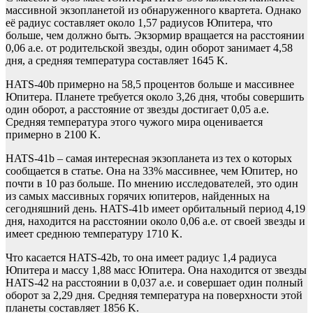
массивной экзопланетой из обнаруженного квартета. Однако
её радиус составляет около 1,57 радиусов Юпитера, что
больше, чем должно быть. Экзормир вращается на расстоянии
0,06 а.е. от родительской звезды, один оборот занимает 4,58
дня, а средняя температура составляет 1645 K.
HATS-40b примерно на 58,5 процентов больше и массивнее
Юпитера. Планете требуется около 3,26 дня, чтобы совершить
один оборот, а расстояние от звезды достигает 0,05 а.е.
Средняя температура этого чужого мира оценивается
примерно в 2100 K.
HATS-41b – самая интересная экзопланета из тех о которых
сообщается в статье. Она на 33% массивнее, чем Юпитер, но
почти в 10 раз больше. По мнению исследователей, это один
из самых массивных горячих юпитеров, найденных на
сегодняшний день. HATS-41b имеет орбитальный период 4,19
дня, находится на расстоянии около 0,06 а.е. от своей звезды и
имеет среднюю температуру 1710 K.
Что касается HATS-42b, то она имеет радиус 1,4 радиуса
Юпитера и массу 1,88 масс Юпитера. Она находится от звезды
HATS-42 на расстоянии в 0,037 а.е. и совершает один полный
оборот за 2,29 дня. Средняя температура на поверхности этой
планеты составляет 1856 K.