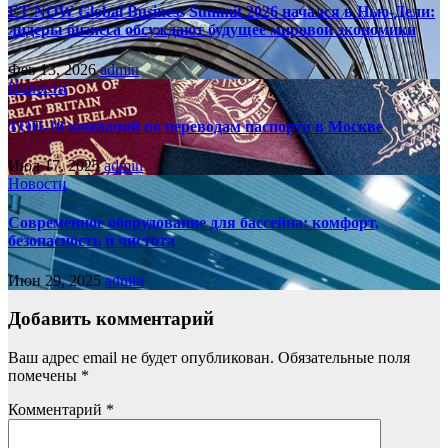
ET NOW Global Business Summit 2026 начался в Нью‑Дели:
лидеры бизнеса обсуждают будущее мировой экономики
Фев 13, 2026
admin
Новости
ТОП-10 компаний по переводам паспорта в Москве
Июл 17, 2025
admin
Новости
Современное оборудование для бассейна: комфорт,
безопасность и чистота
Июн 29, 2025
admin
Добавить комментарий
Ваш адрес email не будет опубликован.
Обязательные поля
помечены
*
Комментарий
*