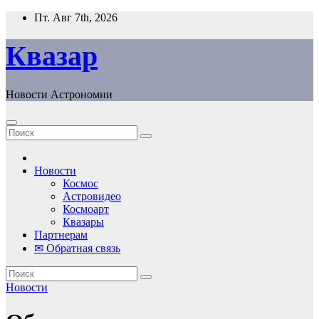
Перейти
Пт. Авг 7th, 2026
к
содержанию
Квазар
Новости Астрономии
Новости
Космос
Астровидео
Космоарт
Квазары
Партнерам
✉ Обратная связь
Новости