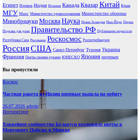
Китай
Канада
Квазар
Египет
Индия
Израиль
Крым
Испания
МГУ
Марс
Министерство обороны
Министерство здравоохранения
Наука
Москва
Минобрнауки
Новая Зеландия
Нью-Йорк
Париж
Правительство РФ
Поделки для дома
Публикации педагогов
Роскосмос
Республика Саха
Роспотребнадзор
Рисование
Россия
США
Украина
Турция
Санкт-Петербург
Франция
Япония
ЮНЕСКО
интерьер
Цветы своими руками
Вы пропустили
Космос
Частная ракета из Индии впервые вышла на орбиту
26.07.2026
admin
Интиресное
Хоккейное сообщество Беларуси возложило цветы к
Монументу Победы в Минске