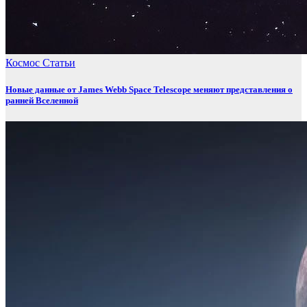
Космос
Статьи
Новые данные от James Webb Space Telescope меняют представления о
ранней Вселенной