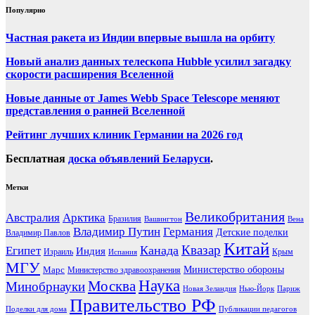
Популярно
Частная ракета из Индии впервые вышла на орбиту
Новый анализ данных телескопа Hubble усилил загадку
скорости расширения Вселенной
Новые данные от James Webb Space Telescope меняют
представления о ранней Вселенной
Рейтинг лучших клиник Германии на 2026 год
Бесплатная
доска объявлений Беларуси
.
Метки
Великобритания
Австралия
Арктика
Бразилия
Вашингтон
Вена
Владимир Путин
Германия
Детские поделки
Владимир Павлов
Китай
Канада
Квазар
Египет
Индия
Израиль
Крым
Испания
МГУ
Марс
Министерство обороны
Министерство здравоохранения
Наука
Москва
Минобрнауки
Новая Зеландия
Нью-Йорк
Париж
Правительство РФ
Поделки для дома
Публикации педагогов