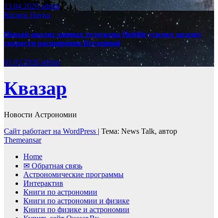
13.04.2026
admin
Космос
Наука
Новый анализ данных телескопа Hubble усилил загадку
скорости расширения Вселенной
01.03.2026
admin
Квазар
Новости Астрономии
Сайт работает на WordPress
|
Тема: News Talk, автор
Themeansar
Home
✉ Обратная связь
Астрономические программы
Интерактив
Книги по астрономии
Книги по астрономии и физике
Книги по физике и астрономии