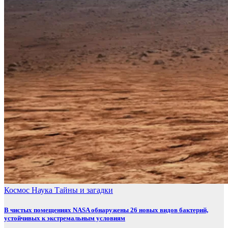
Космос
Наука
Тайны и загадки
В чистых помещениях NASA обнаружены 26 новых видов бактерий,
устойчивых к экстремальным условиям