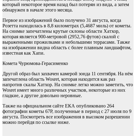
который некоторое время назад был потерян из вида, а затем
обнаружен в начале этого месяца.
Первое из изображений было получено 31 августа, когда
Розетта находилась в 8,8 километрах (5,4687 миль) от кометы.
На снимке запечатлены крутые склоны области Хатхор,
которая является 900-метровой (2952,76 футов) скалой с
выраженными прожилками и небольшими террасами. Также
на изображении видна область с более плавным ландшафтом,
известная как Хапи.
Комета Чурюмова-Герасименко
Другой образ был захвачен камерой зонда 11 сентября. На нём
запечатлена область Wosret, которая находится как раз
напротив скалы Хатхор. На снимке легко можно заметить, что
Wosret имеет много различных участков, некоторые из них
гладкие, а другие довольно неровные.
Также на официальном сайте ЕКА опубликовано 264
фотографии кометы 67P, полученные в период с 27 июля по 9
августа. Посмотреть все изображения в высоком разрешении
можно перейдя по ссылке ниже.