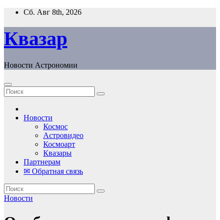
Перейти
Сб. Авг 8th, 2026
к
содержанию
Квазар
Новости Астрономии
Новости
Космос
Астровидео
Космоарт
Квазары
Партнерам
✉ Обратная связь
Новости