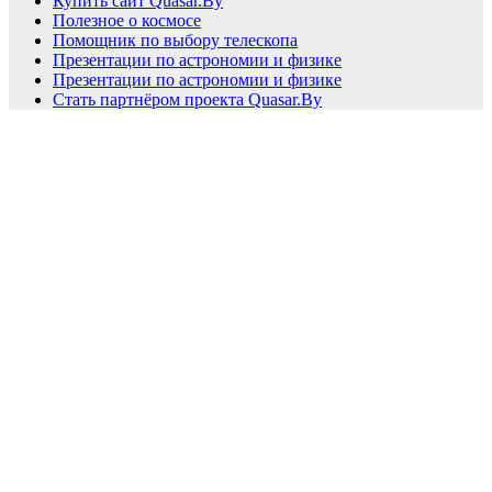
Купить сайт Quasar.By
Полезное о космосе
Помощник по выбору телескопа
Презентации по астрономии и физике
Презентации по астрономии и физике
Стать партнёром проекта Quasar.By