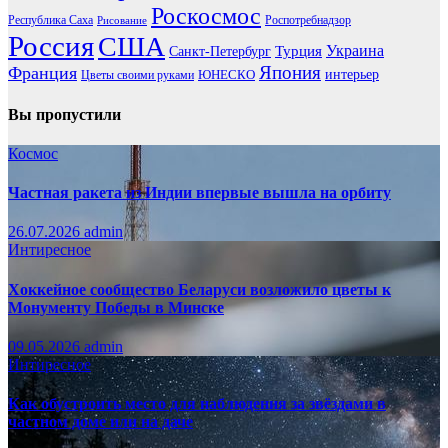
Роскосмос
Республика Саха
Роспотребнадзор
Рисование
Россия
США
Украина
Турция
Санкт-Петербург
Франция
Япония
ЮНЕСКО
интерьер
Цветы своими руками
Вы пропустили
Космос
Частная ракета из Индии впервые вышла на орбиту
26.07.2026
admin
Интиресное
Хоккейное сообщество Беларуси возложило цветы к
Монументу Победы в Минске
09.05.2026
admin
Интиресное
Как обустроить место для наблюдения за звёздами в
частном доме или на даче