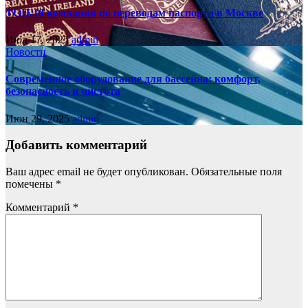
ТОП-10 компаний по переводам паспорта в Москве
Июл 17, 2025
admin
Новости
Современное оборудование для бассейна: комфорт,
безопасность и чистота
Июн 29, 2025
admin
Добавить комментарий
Ваш адрес email не будет опубликован.
Обязательные поля
помечены
*
Комментарий
*