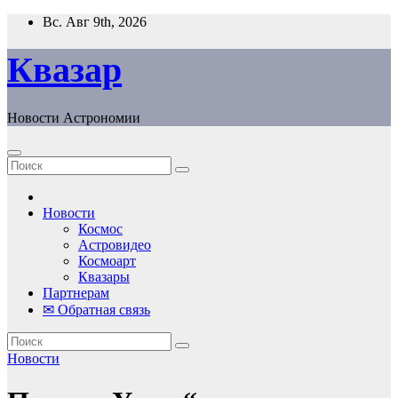
Перейти
Вс. Авг 9th, 2026
к
содержанию
Квазар
Новости Астрономии
Новости
Космос
Астровидео
Космоарт
Квазары
Партнерам
✉ Обратная связь
Новости