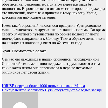
обратном направлении, но при этом перевернулась бы
полностью. Вероятнее всего имело место второе или даже ряд
столкновений, которые и привели к тому наклону Урана,
который мы наблюдаем сегодня.
Имея такой огромный наклон оси вращения Уран довольно
сильно отличается от других планет нашей системы. Во время
своего 84-летнего путешествия по орбите полюса планеты
поочерёдно направлены к Солнцу. Таким образом день и ночь
на каждом из полюсов длятся по 42 земных года.
Уран. Посмотреть в облаке.
Сейчас мы находимся в нашей спокойной, упорядоченной
Солнечной системе, и многие даже не задумываются о том
какие катаклизмы она переживала в первые несколько
миллионов лет своей жизни.
Навигация
HiRISE передал более 1000 новых снимков Марса
Вокруг центра Млечного Пути отсутствуют молодые звёзды
по
записям