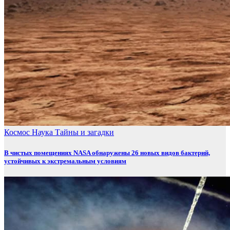
Космос
Наука
Тайны и загадки
В чистых помещениях NASA обнаружены 26 новых видов бактерий,
устойчивых к экстремальным условиям