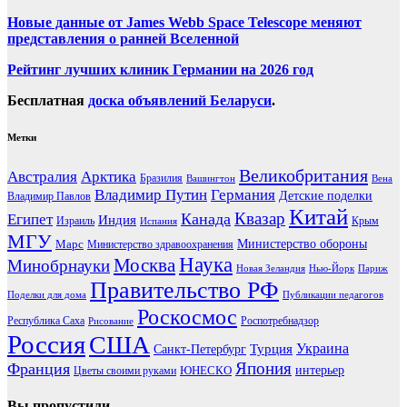
Новые данные от James Webb Space Telescope меняют
представления о ранней Вселенной
Рейтинг лучших клиник Германии на 2026 год
Бесплатная
доска объявлений Беларуси
.
Метки
Великобритания
Австралия
Арктика
Бразилия
Вашингтон
Вена
Владимир Путин
Германия
Детские поделки
Владимир Павлов
Китай
Канада
Квазар
Египет
Индия
Израиль
Крым
Испания
МГУ
Марс
Министерство обороны
Министерство здравоохранения
Наука
Москва
Минобрнауки
Новая Зеландия
Нью-Йорк
Париж
Правительство РФ
Поделки для дома
Публикации педагогов
Роскосмос
Республика Саха
Роспотребнадзор
Рисование
Россия
США
Украина
Турция
Санкт-Петербург
Франция
Япония
ЮНЕСКО
интерьер
Цветы своими руками
Вы пропустили