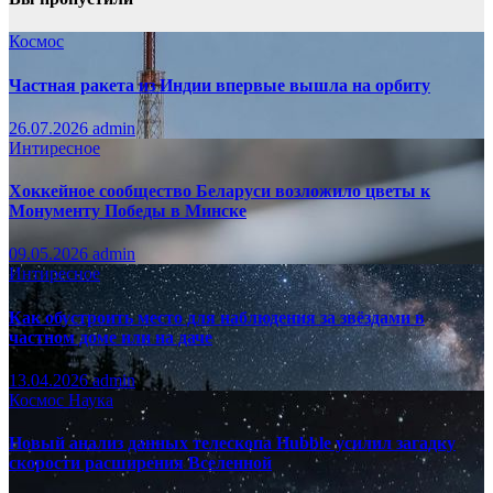
Космос
Частная ракета из Индии впервые вышла на орбиту
26.07.2026
admin
Интиресное
Хоккейное сообщество Беларуси возложило цветы к
Монументу Победы в Минске
09.05.2026
admin
Интиресное
Как обустроить место для наблюдения за звёздами в
частном доме или на даче
13.04.2026
admin
Космос
Наука
Новый анализ данных телескопа Hubble усилил загадку
скорости расширения Вселенной