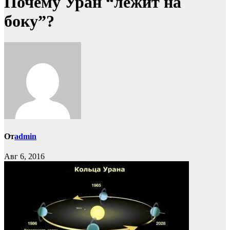
Почему Уран “лежит на
боку”?
От
admin
Авг 6, 2016