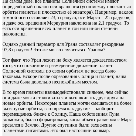
На самом деле, все планеты Солнечной системы имеют
определённый наклон оси вращения (угол между плоскостью
орбиты планеты и плоскостью её экватора). Например, наклон
земной оси составляет 23,5 градуса, оси Марса – 25 градусов,
и даже ось вращения Меркурия наклонена на 2,1 градуса. То
есть оси вращения всех планет в той или иной степени
наклонены.
Однако данный параметр для Урана составляет рекордные
97,8 градусов! Что же могло случиться с Ураном?
Тот факт, что Уран лежит на боку является доказательством
того, что спокойное и размеренное движение планет
Солнечной системы по своим орбитам не всегда было
таковым. Вскоре после образования Солнца и планет, наша
система была довольно неспокойным местом.
В то время планеты взаимодействовали сильнее, чем сейчас
они даже могли сталкиваться и выталкивать друг друга на
новые орбиты. Некоторые планеты могли смещаться на более
вытянутые орбиты, в то время как другие – наоборот
перемещались ближе к Солнцу. Наша собственная Луна,
возможно, была сформирована, когда объект размером с Марс
врезался в Землю. Другие спутники были захвачены
планетами-гигантами. Это был настоящий кошмар.