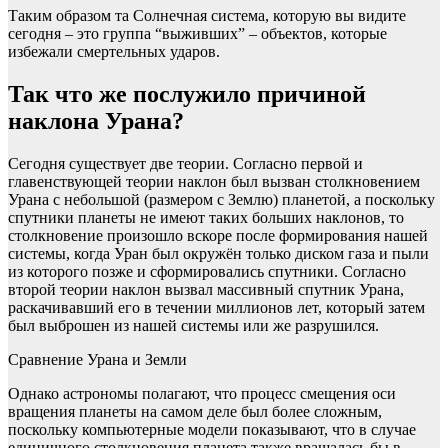
Таким образом та Солнечная система, которую вы видите
сегодня – это группа “выживших” – объектов, которые
избежали смертельных ударов.
Так что же послужило причиной
наклона Урана?
Сегодня существует две теории. Согласно первой и
главенствующей теории наклон был вызван столкновением
Урана с небольшой (размером с Землю) планетой, а поскольку
спутники планеты не имеют таких больших наклонов, то
столкновение произошло вскоре после формирования нашей
системы, когда Уран был окружён только диском газа и пыли
из которого позже и сформировались спутники. Согласно
второй теории наклон вызвал массивный спутник Урана,
раскачивавший его в течении миллионов лет, который затем
был выброшен из нашей системы или же разрушился.
Сравнение Урана и Земли
Однако астрономы полагают, что процесс смещения оси
вращения планеты на самом деле был более сложным,
поскольку компьютерные модели показывают, что в случае
единичного столкновения планета также вращалась бы в