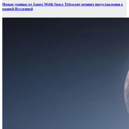
Новые данные от James Webb Space Telescope меняют представления о
ранней Вселенной