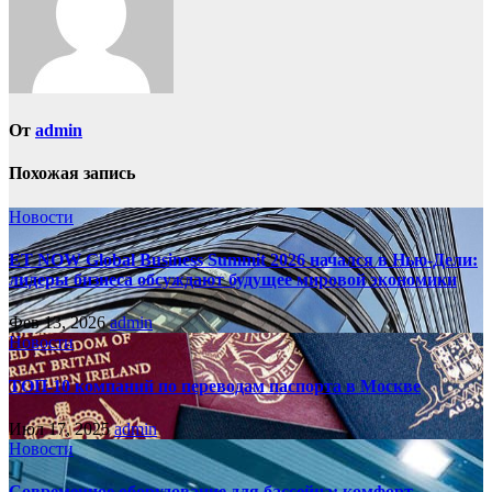
От
admin
Похожая запись
Новости
ET NOW Global Business Summit 2026 начался в Нью‑Дели:
лидеры бизнеса обсуждают будущее мировой экономики
Фев 13, 2026
admin
Новости
ТОП-10 компаний по переводам паспорта в Москве
Июл 17, 2025
admin
Новости
Современное оборудование для бассейна: комфорт,