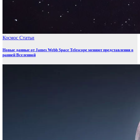
Космос
Статьи
Новые данные от James Webb Space Telescope меняют представления о
ранней Вселенной