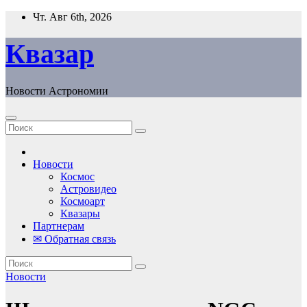
Перейти
Чт. Авг 6th, 2026
к
содержанию
Квазар
Новости Астрономии
Новости
Космос
Астровидео
Космоарт
Квазары
Партнерам
✉ Обратная связь
Новости