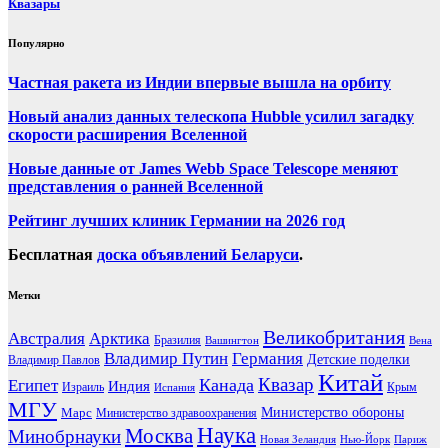
Квазары
Популярно
Частная ракета из Индии впервые вышла на орбиту
Новый анализ данных телескопа Hubble усилил загадку
скорости расширения Вселенной
Новые данные от James Webb Space Telescope меняют
представления о ранней Вселенной
Рейтинг лучших клиник Германии на 2026 год
Бесплатная
доска объявлений Беларуси
.
Метки
Великобритания
Австралия
Арктика
Бразилия
Вашингтон
Вена
Владимир Путин
Германия
Детские поделки
Владимир Павлов
Китай
Канада
Квазар
Египет
Индия
Израиль
Крым
Испания
МГУ
Марс
Министерство обороны
Министерство здравоохранения
Наука
Москва
Минобрнауки
Новая Зеландия
Нью-Йорк
Париж