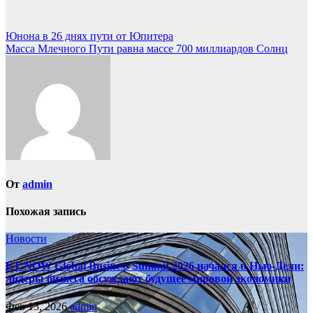
Навигация
Юнона в 26 днях пути от Юпитера
Масса Млечного Пути равна массе 700 миллиардов Солнц
по
записям
От
admin
Похожая запись
Новости
ET NOW Global Business Summit 2026 начался в Нью‑Дели:
лидеры бизнеса обсуждают будущее мировой экономики
Фев 13, 2026
admin