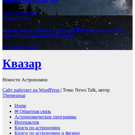
частном доме или на даче
13.04.2026
admin
Космос
Наука
Новый анализ данных телескопа Hubble усилил загадку
скорости расширения Вселенной
01.03.2026
admin
Квазар
Новости Астрономии
Сайт работает на WordPress
|
Тема: News Talk, автор
Themeansar
Home
✉ Обратная связь
Астрономические программы
Интерактив
Книги по астрономии
Книги по астрономии и физике