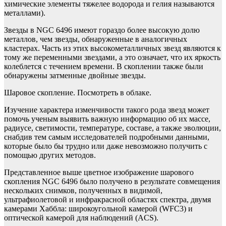
химические элементы тяжелее водорода и гелия называются
металлами).
Звезды в NGC 6496 имеют гораздо более высокую долю
металлов, чем звезды, обнаруженные в аналогичных
кластерах. Часть из этих высокометалличных звезд являются к
тому же переменными звездами, а это означает, что их яркость
колеблется с течением времени. В скоплении также были
обнаружены затменные двойные звезды.
Шаровое скопление. Посмотреть в облаке.
Изучение характера изменчивости такого рода звезд может
помочь ученым выявить важную информацию об их массе,
радиусе, светимости, температуре, составе, а также эволюции,
снабдив тем самым исследователей подробными данными,
которые было бы трудно или даже невозможно получить с
помощью других методов.
Представленное выше цветное изображение шарового
скопления NGC 6496 было получено в результате совмещения
нескольких снимков, полученных в видимой,
ультрафиолетовой и инфракрасной областях спектра, двумя
камерами Хаббла: широкоугольной камерой (WFC3) и
оптической камерой для наблюдений (ACS).