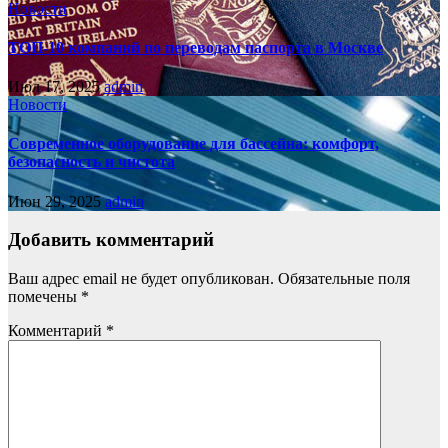
Новости
ТОП-10 компаний по переводам паспорта в Москве
Июл 17, 2025
admin
Новости
Современное оборудование для бассейна: комфорт,
безопасность и чистота
Июн 29, 2025
admin
Добавить комментарий
Ваш адрес email не будет опубликован.
Обязательные поля
помечены
*
Комментарий
*