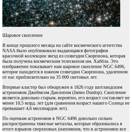
Шаровое скопление
В конце прошлого месяца на сайте космического агентства
NASA было опубликовало выдающаяся фотография
красочной коллекции звезд из созвездия Скорпиона, которая
была получена космическим телескопом им. Хаббла. Это
изображение показывает нам шаровое скопление NGC 6496,
которое находится в южном созвездии Скорпиона, удаленном
от нас приблизительно на 35 000 световых лет.
Впервые кластер был обнаружен в 1826 году шотландским
астрономом Джеймсом Данлопом (James Dunlop). Скопление
является довольно старым, вероятно, его возраст составляет не
менее 10,5 млрд. лет (для сравнения возраст нашего Солнца не
превышает 4,6 миллиардов лет).
По оценкам астрономов в NGC 6496 довольно сильно
распространены тяжелые металлы, которые образовались в
итоге взрывов сверхновых (напомним, что в астрономии все