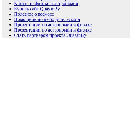
Книги по физике и астрономии
Купить сайт Quasar.By
Полезное о космосе
Помощник по выбору телескопа
Презентации по астрономии и физике
Презентации по астрономии и физике
Стать партнёром проекта Quasar.By