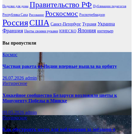
Правительство РФ
Поделки для дома
Публикации педагогов
Роскосмос
Республика Саха
Роспотребнадзор
Рисование
Россия
США
Украина
Турция
Санкт-Петербург
Франция
Япония
ЮНЕСКО
интерьер
Цветы своими руками
Вы пропустили
Космос
Частная ракета из Индии впервые вышла на орбиту
26.07.2026
admin
Интиресное
Хоккейное сообщество Беларуси возложило цветы к
Монументу Победы в Минске
09.05.2026
admin
Интиресное
Как обустроить место для наблюдения за звёздами в