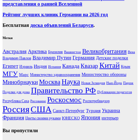
представления о ранней Вселенной
Рейтинг лучших клиник Германии на 2026 год
Бесплатная
доска объявлений Беларуси
.
Метки
Великобритания
Австралия
Арктика
Бразилия
Вашингтон
Вена
Владимир Путин
Германия
Детские поделки
Владимир Павлов
Китай
Канада
Квазар
Египет
Индия
Израиль
Крым
Испания
МГУ
Марс
Министерство обороны
Министерство здравоохранения
Наука
Москва
Минобрнауки
Новая Зеландия
Нью-Йорк
Париж
Правительство РФ
Поделки для дома
Публикации педагогов
Роскосмос
Республика Саха
Роспотребнадзор
Рисование
Россия
США
Украина
Турция
Санкт-Петербург
Франция
Япония
ЮНЕСКО
интерьер
Цветы своими руками
Вы пропустили