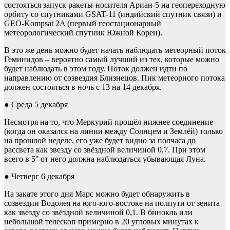
состояться запуск ракеты-носителя Ариан-5 на геопереходную
орбиту со спутниками GSAT-11 (индийский спутник связи) и
GEO-Kompsat 2A (первый геостационарный
метеорологический спутник Южной Кореи).
В это же день можно будет начать наблюдать метеорный поток
Геминидов – вероятно самый лучший из тех, которые можно
будет наблюдать в этом году. Поток должен идти по
направлению от созвездия Близнецов. Пик метеорного потока
должен состояться в ночь с 13 на 14 декабря.
● Среда 5 декабря
Несмотря на то, что Меркурий прошёл нижнее соединение
(когда он оказался на линии между Солнцем и Землёй) только
на прошлой неделе, его уже будет видно за полчаса до
рассвета как звезду со звёздной величиной 0,7. При этом
всего в 5° от него должна наблюдаться убывающая Луна.
● Четверг 6 декабря
На закате этого дня Марс можно будет обнаружить в
созвездии Водолея на юго-юго-востоке на полпути от зенита
как звезду со звёздной величиной 0,1. В бинокль или
небольшой телескоп примерно в 20 угловых минутах к