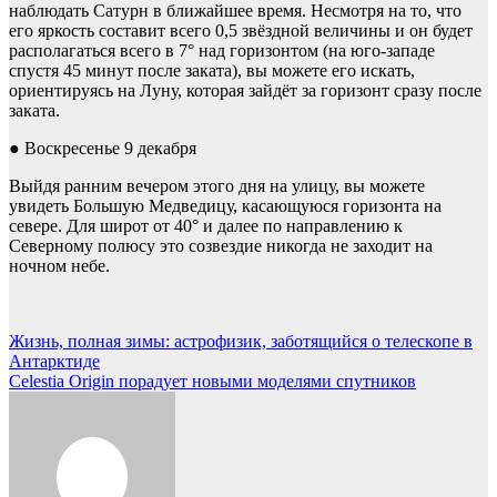
наблюдать Сатурн в ближайшее время. Несмотря на то, что
его яркость составит всего 0,5 звёздной величины и он будет
располагаться всего в 7° над горизонтом (на юго-западе
спустя 45 минут после заката), вы можете его искать,
ориентируясь на Луну, которая зайдёт за горизонт сразу после
заката.
● Воскресенье 9 декабря
Выйдя ранним вечером этого дня на улицу, вы можете
увидеть Большую Медведицу, касающуюся горизонта на
севере. Для широт от 40° и далее по направлению к
Северному полюсу это созвездие никогда не заходит на
ночном небе.
Навигация
Жизнь, полная зимы: астрофизик, заботящийся о телескопе в
Антарктиде
по
Celestia Origin порадует новыми моделями спутников
записям