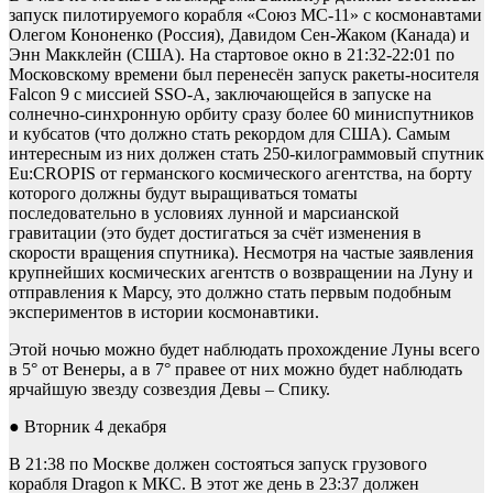
запуск пилотируемого корабля «Союз МС-11» с космонавтами
Олегом Кононенко (Россия), Давидом Сен-Жаком (Канада) и
Энн Макклейн (США). На стартовое окно в 21:32-22:01 по
Московскому времени был перенесён запуск ракеты-носителя
Falcon 9 с миссией SSO-A, заключающейся в запуске на
солнечно-синхронную орбиту сразу более 60 миниспутников
и кубсатов (что должно стать рекордом для США). Самым
интересным из них должен стать 250-килограммовый спутник
Eu:CROPIS от германского космического агентства, на борту
которого должны будут выращиваться томаты
последовательно в условиях лунной и марсианской
гравитации (это будет достигаться за счёт изменения в
скорости вращения спутника). Несмотря на частые заявления
крупнейших космических агентств о возвращении на Луну и
отправления к Марсу, это должно стать первым подобным
экспериментов в истории космонавтики.
Этой ночью можно будет наблюдать прохождение Луны всего
в 5° от Венеры, а в 7° правее от них можно будет наблюдать
ярчайшую звезду созвездия Девы – Спику.
● Вторник 4 декабря
В 21:38 по Москве должен состояться запуск грузового
корабля Dragon к МКС. В этот же день в 23:37 должен