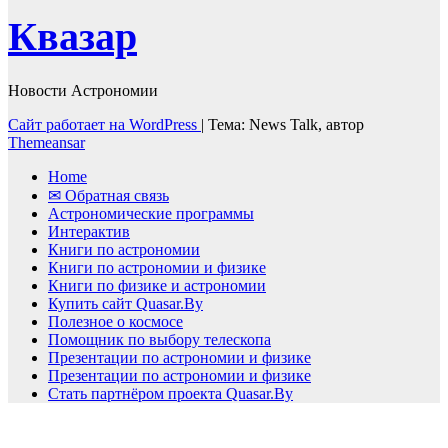
Квазар
Новости Астрономии
Сайт работает на WordPress
|
Тема: News Talk, автор
Themeansar
Home
✉ Обратная связь
Астрономические программы
Интерактив
Книги по астрономии
Книги по астрономии и физике
Книги по физике и астрономии
Купить сайт Quasar.By
Полезное о космосе
Помощник по выбору телескопа
Презентации по астрономии и физике
Презентации по астрономии и физике
Стать партнёром проекта Quasar.By