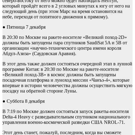
северо-востоку от него можно будет наблюдать Нептун,
который пройдёт всего в 2 угловых минутах к югу от него на
следующий день (при этом Марс на время остановится на
небе, переходя от попятного движения к прямому).
● Пятница 7 декабря
В 20:30 по Москве на ракете-носителе «Великий поход-2D»
должны быть запущены пара спутников SaudiSat 5A и 5B от
организации «научно-технического центра имени короля
Абдул-Азиза» (Саудовская Аравия).
В этот день также должен состояться очередной этап в лунной
программе Китая: в 20:30 по Москве на ракете-носителе
«Великий поход-3B» в космос должны быть запущены
посадочная платформа и луноход миссии «Чанъэ-4», которые
впервые в истории человечества должны осуществить мягкую
посадку на обратной стороне Луны.
● Суббота 8 декабря
В 7:19 по Москве должен состояться запуск ракеты-носителя
Delta-4 Heavy с разведывательным спутником национального
управления военно-космической разведки США NROL-71.
Этот день станет, пожалуй, последним, когда вы сможете