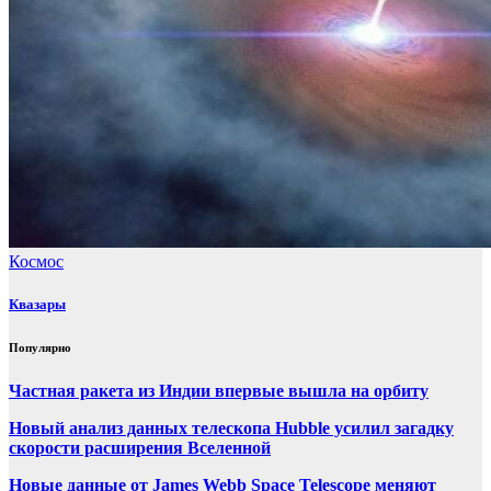
Космос
Квазары
Популярно
Частная ракета из Индии впервые вышла на орбиту
Новый анализ данных телескопа Hubble усилил загадку
скорости расширения Вселенной
Новые данные от James Webb Space Telescope меняют