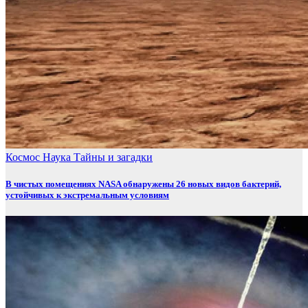
Космос
Наука
Тайны и загадки
В чистых помещениях NASA обнаружены 26 новых видов бактерий,
устойчивых к экстремальным условиям