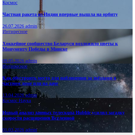
Космос
Частная ракета из Индии впервые вышла на орбиту
26.07.2026
admin
Интиресное
Хоккейное сообщество Беларуси возложило цветы к
Монументу Победы в Минске
09.05.2026
admin
Интиресное
Как обустроить место для наблюдения за звёздами в
частном доме или на даче
13.04.2026
admin
Космос
Наука
Новый анализ данных телескопа Hubble усилил загадку
скорости расширения Вселенной
01.03.2026
admin