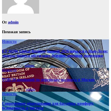
От
admin
Похожая запись
Новости
ET NOW Global Business Summit 2026 начался в Нью‑Дели:
лидеры бизнеса обсуждают будущее мировой экономики
Фев 13, 2026
admin
Новости
ТОП-10 компаний по переводам паспорта в Москве
Июл 17, 2025
admin
Новости
Современное оборудование для бассейна: комфорт,
безопасность и чистота