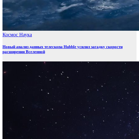
Космос
Наука
Новый анализ данных телескопа Hubble усилил загадку скорости
расширения Вселенной