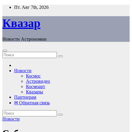
Перейти
Пт. Авг 7th, 2026
к
содержанию
Квазар
Новости Астрономии
Новости
Космос
Астровидео
Космоарт
Квазары
Партнерам
✉ Обратная связь
Новости