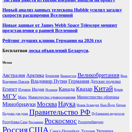
Новый анализ данных телескопа Hubble усилил загадку
скорости расширения Вселенной
Новые данные от James Webb Space Telescope меняют
представления о ранней Вселенной
Рейтинг лучших клиник Германии на 2026 год
Бесплатная
доска объявлений Беларуси
.
Метки
Великобритания
Австралия
Арктика
Бразилия
Вашингтон
Вена
Владимир Путин
Германия
Детские поделки
Владимир Павлов
Китай
Канада
Квазар
Египет
Индия
Израиль
Крым
Испания
МГУ
Марс
Министерство обороны
Министерство здравоохранения
Наука
Москва
Минобрнауки
Новая Зеландия
Нью-Йорк
Париж
Правительство РФ
Поделки для дома
Публикации педагогов
Роскосмос
Республика Саха
Роспотребнадзор
Рисование
Россия
США
Украина
Турция
Санкт-Петербург