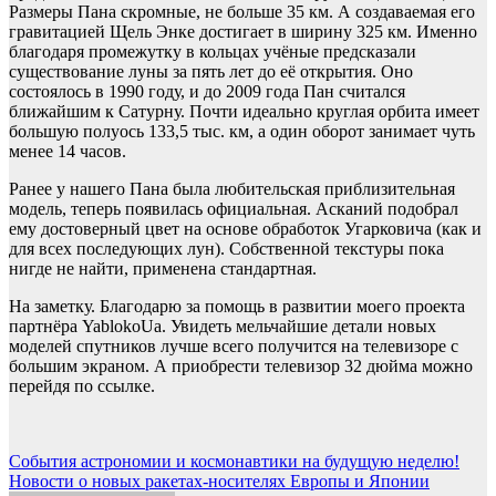
Размеры Пана скромные, не больше 35 км. А создаваемая его
гравитацией Щель Энке достигает в ширину 325 км. Именно
благодаря промежутку в кольцах учёные предсказали
существование луны за пять лет до её открытия. Оно
состоялось в 1990 году, и до 2009 года Пан считался
ближайшим к Сатурну. Почти идеально круглая орбита имеет
большую полуось 133,5 тыс. км, а один оборот занимает чуть
менее 14 часов.
Ранее у нашего Пана была любительская приблизительная
модель, теперь появилась официальная. Асканий подобрал
ему достоверный цвет на основе обработок Угарковича (как и
для всех последующих лун). Собственной текстуры пока
нигде не найти, применена стандартная.
На заметку. Благодарю за помощь в развитии моего проекта
партнёра YablokoUa. Увидеть мельчайшие детали новых
моделей спутников лучше всего получится на телевизоре с
большим экраном. А приобрести телевизор 32 дюйма можно
перейдя по ссылке.
Навигация
События астрономии и космонавтики на будущую неделю!
Новости о новых ракетах-носителях Европы и Японии
по