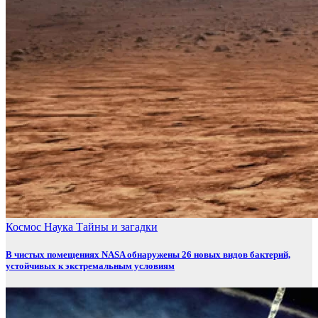
Космос
Наука
Тайны и загадки
В чистых помещениях NASA обнаружены 26 новых видов бактерий,
устойчивых к экстремальным условиям