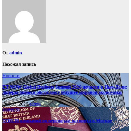
записям
От
admin
Похожая запись
Новости
ET NOW Global Business Summit 2026 начался в Нью‑Дели:
лидеры бизнеса обсуждают будущее мировой экономики
Фев 13, 2026
admin
Новости
ТОП-10 компаний по переводам паспорта в Москве