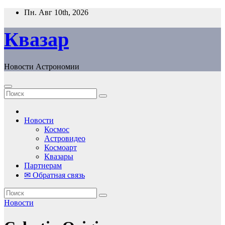
Перейти
Пн. Авг 10th, 2026
к
содержанию
Квазар
Новости Астрономии
Новости
Космос
Астровидео
Космоарт
Квазары
Партнерам
✉ Обратная связь
Новости