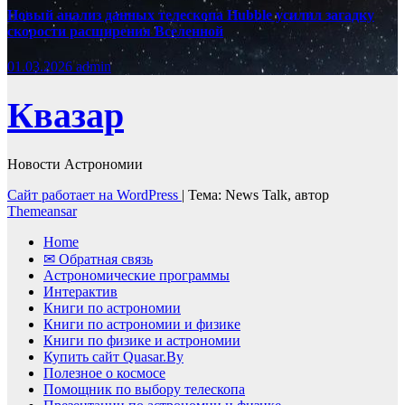
Новый анализ данных телескопа Hubble усилил загадку
скорости расширения Вселенной
01.03.2026
admin
Квазар
Новости Астрономии
Сайт работает на WordPress
|
Тема: News Talk, автор
Themeansar
Home
✉ Обратная связь
Астрономические программы
Интерактив
Книги по астрономии
Книги по астрономии и физике
Книги по физике и астрономии
Купить сайт Quasar.By
Полезное о космосе
Помощник по выбору телескопа