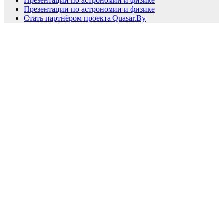
Презентации по астрономии и физике
Презентации по астрономии и физике
Стать партнёром проекта Quasar.By