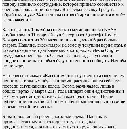
поводу возникло обсуждение, которое привело сообщество к
очень долгожданной находке. Я передал ссылку Грегу на
обработку и уже 24-ого числа готовый архив появился в моём
распоряжении.
Как оказалось 1 октября (то есть за месяц до поста) NASA
опубликовало 11 моделей лун Сатурна от Джозефа Томаса.
Каждая состоит из 30 тысяч полигонов, что в 6 раз больше
старых. Нашлись экземпляры на замену текущим вариантам, а
также совершенно уникальные, в которых «Celestia Origin»
нуждалась очень долго. Сейчас главная задача успешно
внедрить новинки, о чём я буду постепенно сообщать. Начнём
по порядку.
На первых снимках «Кассини» этот спутничек казался ничем
непримечательным «булыжником», расчищающим себе путь
посреди сатурианских колец. Форма различалась лишь в
общих чертах. 7 марта 2017 года аппарат один единственный
раз смог рассмотреть тело с близкого расстояния. После
публикации снимков за Паном прочно закрепилось прозвище
«космический пельмень».
Экваториальный гребень, который сделал Пан таким
привлекательным для голодных студентов, как
предполагается, «налип» из частичек окружающих колец.