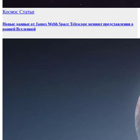
Космос
Статьи
Новые данные от James Webb Space Telescope меняют представления о
ранней Вселенной