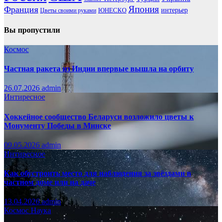
Франция
Япония
ЮНЕСКО
интерьер
Цветы своими руками
Вы пропустили
Космос
Частная ракета из Индии впервые вышла на орбиту
26.07.2026
admin
Интиресное
Хоккейное сообщество Беларуси возложило цветы к
Монументу Победы в Минске
09.05.2026
admin
Интиресное
Как обустроить место для наблюдения за звёздами в
частном доме или на даче
13.04.2026
admin
Космос
Наука