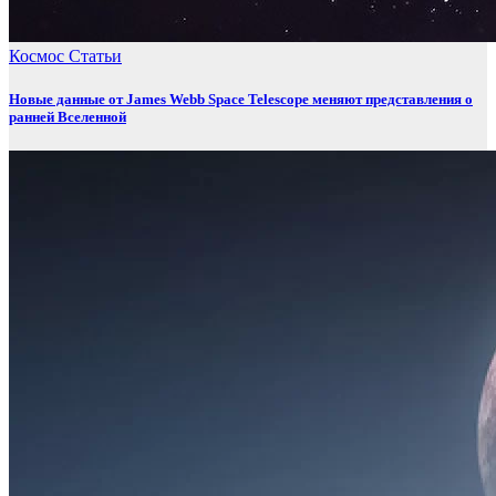
Космос
Статьи
Новые данные от James Webb Space Telescope меняют представления о
ранней Вселенной