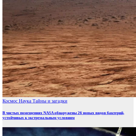
Космос
Наука
Тайны и загадки
В чистых помещениях NASA обнаружены 26 новых видов бактерий,
устойчивых к экстремальным условиям