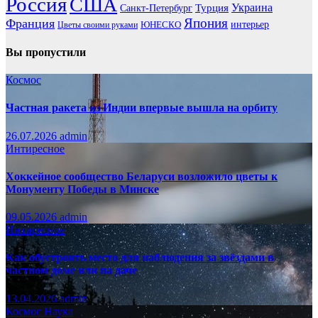
Россия
США
Украина
Турция
Санкт-Петербург
Франция
Япония
ЮНЕСКО
интерьер
Цветы своими руками
Вы пропустили
Космос
Частная ракета из Индии впервые вышла на орбиту
26.07.2026
admin
Интиресное
Хоккейное сообщество Беларуси возложило цветы к
Монументу Победы в Минске
09.05.2026
admin
Интиресное
Как обустроить место для наблюдения за звёздами в
частном доме или на даче
13.04.2026
admin
Космос
Наука