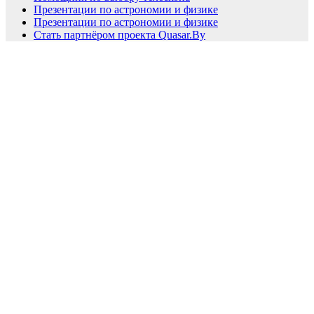
Презентации по астрономии и физике
Презентации по астрономии и физике
Стать партнёром проекта Quasar.By