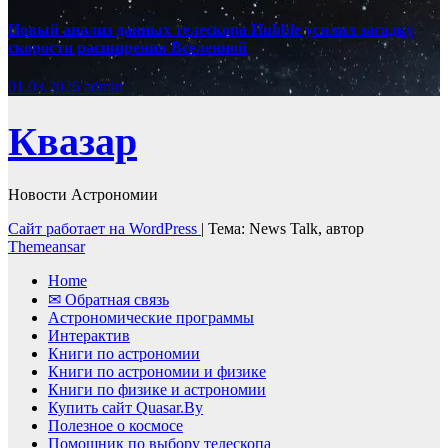
Новый анализ данных телескопа Hubble усилил загадку
скорости расширения Вселенной
01.03.2026
admin
Квазар
Новости Астрономии
Сайт работает на WordPress
|
Тема: News Talk, автор
Themeansar
Home
✉ Обратная связь
Астрономические программы
Интерактив
Книги по астрономии
Книги по астрономии и физике
Книги по физике и астрономии
Купить сайт Quasar.By
Полезное о космосе
Помощник по выбору телескопа