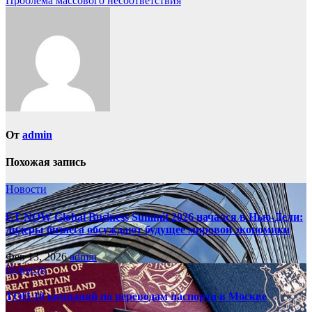
Проблема массового несоответствия
по
записям
От
admin
Похожая запись
Новости
ET NOW Global Business Summit 2026 начался в Нью‑Дели:
лидеры бизнеса обсуждают будущее мировой экономики
Фев 13, 2026
admin
Новости
ТОП-10 компаний по переводам паспорта в Москве