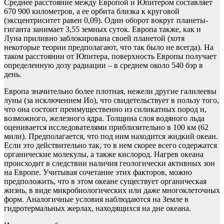
Среднее расстояние между Европой и Юпитером составляет
670 900 километров, а ее орбита близка к круговой
(эксцентриситет равен 0,09). Один оборот вокруг планеты-
гиганта занимает 3,55 земных суток. Европа также, как и
Луна приливно заблокирована своей планетой (хотя
некоторые теории предполагают, что так было не всегда). На
таком расстоянии от Юпитера, поверхность Европы получает
определенную дозу радиации – в среднем около 540 бэр в
день.
Европа значительно более плотная, нежели другие галилеевы
луны (за исключением Ио), что свидетельствует в пользу того,
что она состоит преимущественно из силикатных пород и,
возможного, железного ядра. Толщина слоя водяного льда
оценивается исследователями приблизительно в 100 км (62
мили). Предполагается, что под ним находится жидкий океан.
Если это действительно так, то в нем скорее всего содержатся
органические молекулы, а также кислород. Нагрев океана
происходит в следствии наличия геологически активных зон
на Европе. Учитывая сочетание этих факторов, можно
предположить, что в этом океане существует органическая
жизнь, в виде микробиологических или даже многоклеточных
форм. Аналогичные условия наблюдаются на Земле в
гидротермальных жерлах, находящихся на дне океана.