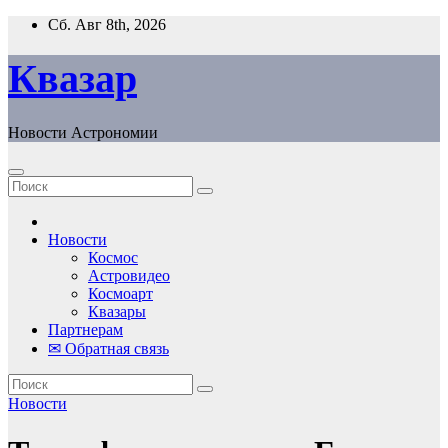
Перейти
Сб. Авг 8th, 2026
к
содержанию
Квазар
Новости Астрономии
Новости
Космос
Астровидео
Космоарт
Квазары
Партнерам
✉ Обратная связь
Новости