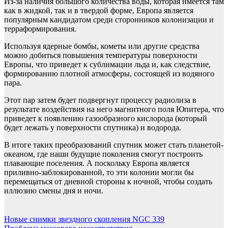
Из-за наличия большого количества воды, которая имеется там
как в жидкой, так и в твердой форме, Европа является
популярным кандидатом среди сторонников колонизации и
терраформирования.
Используя ядерные бомбы, кометы или другие средства
можно добиться повышения температуры поверхности
Европы, что приведет к сублимации льда и, как следствие,
формированию плотной атмосферы, состоящей из водяного
пара.
Этот пар затем будет подвергнут процессу радиолиза в
результате воздействия на него магнитного поля Юпитера, что
приведет к появлению газообразного кислорода (который
будет лежать у поверхности спутника) и водорода.
В итоге таких преобразований спутник может стать планетой-
океаном, где наши будущие поколения смогут построить
плавающие поселения. А поскольку Европа является
приливно-заблокированной, то эти колонии могли бы
перемещаться от дневной стороны к ночной, чтобы создать
иллюзию смены дня и ночи.
Навигация
Новые снимки звездного скопления NGC 339