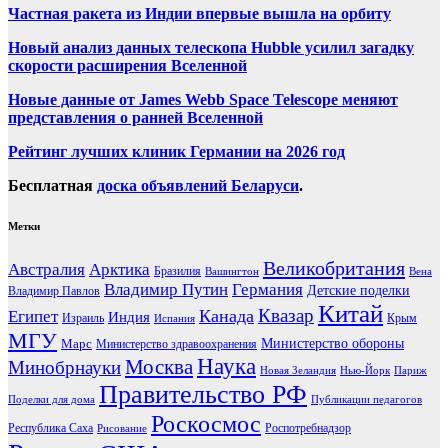
Частная ракета из Индии впервые вышла на орбиту
Новый анализ данных телескопа Hubble усилил загадку
скорости расширения Вселенной
Новые данные от James Webb Space Telescope меняют
представления о ранней Вселенной
Рейтинг лучших клиник Германии на 2026 год
Бесплатная
доска объявлений Беларуси
.
Метки
Великобритания
Австралия
Арктика
Бразилия
Вашингтон
Вена
Владимир Путин
Германия
Детские поделки
Владимир Павлов
Китай
Канада
Квазар
Египет
Индия
Израиль
Крым
Испания
МГУ
Марс
Министерство обороны
Министерство здравоохранения
Наука
Москва
Минобрнауки
Новая Зеландия
Нью-Йорк
Париж
Правительство РФ
Поделки для дома
Публикации педагогов
Роскосмос
Республика Саха
Роспотребнадзор
Рисование