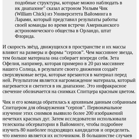
подобные структуры, которые можно наблюдать в
ик диапазоне” сказал астроном Уильям Чик
(William Chick) из Университета Вайоминга в
Ларами, который представил результаты работы
своей команды во время встречи Американского
астрономического общества в Орландо, штат
Флорида.
И скорость звёзд, движущихся в пространстве и их массы
влияют на размеры и формы “серпов”. Чем массивнее звезда,
тем больше материала она собирает впереди себя. Зета
Офелия, например, которая примерно в 20 раз массивнее
нашего Солнца, в результате своего движения создаёт
сверхзвуковые ветра, которые врезаются в материал перед
ней. Результатом является нагромождение материала, который
нагревается и светится в ик диапазоне. Это инфракрасное
свечение обозначается на снимках Спитцера красным цветом.
Чик и его команда обратилась к архивным данным собранным
Спитцером для обнаружения “серпов”. Первоначальное
изучение этих снимков выявило более 200 изображений
нечетких красных дуг. Затем исследователи использовали
телескопы обсерватории в Вайоминге, чтобы подробнее
изучить 80 наиболее подходящих кандидатов и определить.
что именно является их источником. В большинстве случаев