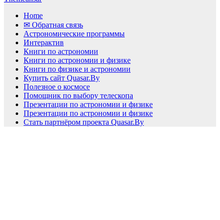
Home
✉ Обратная связь
Астрономические программы
Интерактив
Книги по астрономии
Книги по астрономии и физике
Книги по физике и астрономии
Купить сайт Quasar.By
Полезное о космосе
Помощник по выбору телескопа
Презентации по астрономии и физике
Презентации по астрономии и физике
Стать партнёром проекта Quasar.By