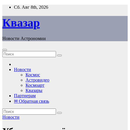
Перейти
Сб. Авг 8th, 2026
к
содержанию
Квазар
Новости Астрономии
Новости
Космос
Астровидео
Космоарт
Квазары
Партнерам
✉ Обратная связь
Новости