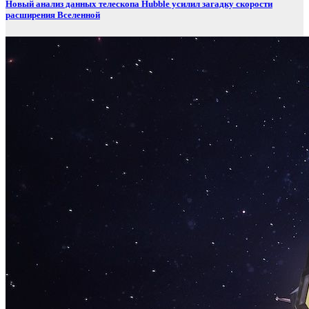
Новый анализ данных телескопа Hubble усилил загадку скорости
расширения Вселенной