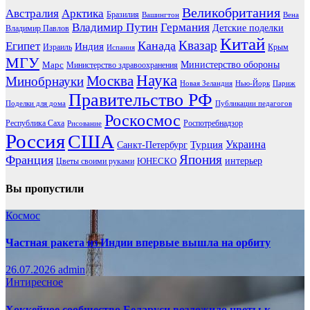
Великобритания
Австралия
Арктика
Бразилия
Вашингтон
Вена
Владимир Путин
Германия
Детские поделки
Владимир Павлов
Китай
Канада
Квазар
Египет
Индия
Израиль
Крым
Испания
МГУ
Марс
Министерство обороны
Министерство здравоохранения
Наука
Москва
Минобрнауки
Новая Зеландия
Нью-Йорк
Париж
Правительство РФ
Поделки для дома
Публикации педагогов
Роскосмос
Республика Саха
Роспотребнадзор
Рисование
Россия
США
Украина
Турция
Санкт-Петербург
Франция
Япония
ЮНЕСКО
интерьер
Цветы своими руками
Вы пропустили
Космос
Частная ракета из Индии впервые вышла на орбиту
26.07.2026
admin
Интиресное
Хоккейное сообщество Беларуси возложило цветы к