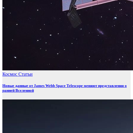
Космос
Статьи
Новые данные от James Webb Space Telescope меняют представления о
ранней Вселенной