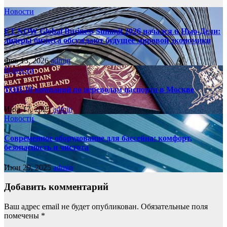
Новости
ET NOW Global Business Summit 2026 начался в Нью‑Дели:
лидеры бизнеса обсуждают будущее мировой экономики
Фев 13, 2026
admin
Новости
ТОП-10 компаний по переводам паспорта в Москве
Июл 17, 2025
admin
Новости
Современное оборудование для бассейна: комфорт,
безопасность и чистота
Июн 29, 2025
admin
Добавить комментарий
Ваш адрес email не будет опубликован.
Обязательные поля
помечены
*