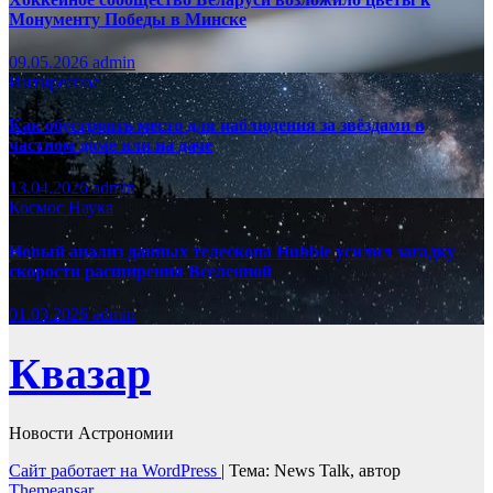
Монументу Победы в Минске
09.05.2026
admin
Интиресное
Как обустроить место для наблюдения за звёздами в
частном доме или на даче
13.04.2026
admin
Космос
Наука
Новый анализ данных телескопа Hubble усилил загадку
скорости расширения Вселенной
01.03.2026
admin
Квазар
Новости Астрономии
Сайт работает на WordPress
|
Тема: News Talk, автор
Themeansar