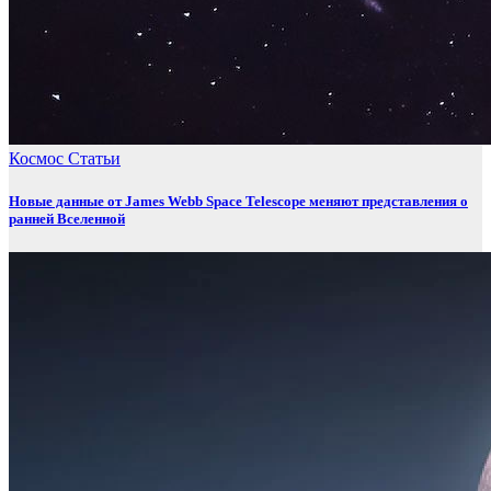
Космос
Статьи
Новые данные от James Webb Space Telescope меняют представления о
ранней Вселенной