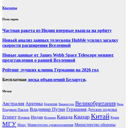
Квазары
Популярно
Частная ракета из Индии впервые вышла на орбиту
Новый анализ данных телескопа Hubble усилил загадку
скорости расширения Вселенной
Новые данные от James Webb Space Telescope меняют
представления о ранней Вселенной
Рейтинг лучших клиник Германии на 2026 год
Бесплатная
доска объявлений Беларуси
.
Метки
Великобритания
Австралия
Арктика
Бразилия
Вашингтон
Вена
Владимир Путин
Германия
Детские поделки
Владимир Павлов
Китай
Канада
Квазар
Египет
Индия
Израиль
Крым
Испания
МГУ
Марс
Министерство обороны
Министерство здравоохранения