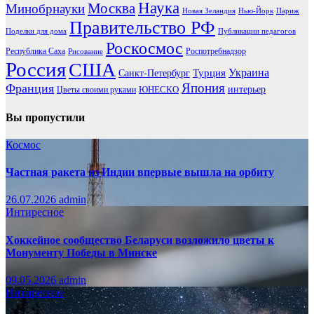
Наука
Москва
Минобрнауки
Новая Зеландия
Нью-Йорк
Париж
Правительство РФ
Поделки для дома
Публикации педагогов
Роскосмос
Республика Саха
Роспотребнадзор
Рисование
Россия
США
Украина
Турция
Санкт-Петербург
Франция
Япония
ЮНЕСКО
интерьер
Цветы своими руками
Вы пропустили
Космос
Частная ракета из Индии впервые вышла на орбиту
26.07.2026
admin
Интиресное
Хоккейное сообщество Беларуси возложило цветы к
Монументу Победы в Минске
09.05.2026
admin
Интиресное