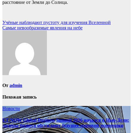
расстояние от Земли до Солнца.
Навигация
Учёные наблюдают пустоту для изучения Вселенной
Самые невообразимые явления на небе
по
записям
От
admin
Похожая запись
Новости
ET NOW Global Business Summit 2026 начался в Нью‑Дели:
лидеры бизнеса обсуждают будущее мировой экономики