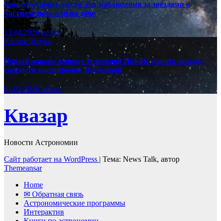
Как обустроить место для наблюдения за звёздами в
частном доме или на даче
13.04.2026
admin
Космос
Наука
Новый анализ данных телескопа Hubble усилил загадку
скорости расширения Вселенной
01.03.2026
admin
Квазар
Новости Астрономии
Сайт работает на WordPress
|
Тема: News Talk, автор
Themeansar
Home
✉ Обратная связь
Астрономические программы
Интерактив
Книги по астрономии