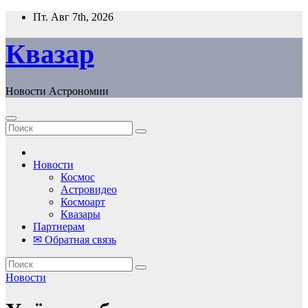
Перейти
Пт. Авг 7th, 2026
к
содержанию
Квазар
Новости Астрономии
Новости
Космос
Астровидео
Космоарт
Квазары
Партнерам
✉ Обратная связь
Новости