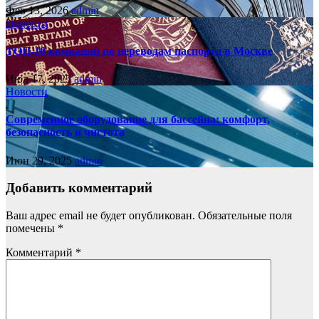
Фев 13, 2026
admin
Новости
ТОП-10 компаний по переводам паспорта в Москве
Июл 17, 2025
admin
Новости
Современное оборудование для бассейна: комфорт,
безопасность и чистота
Июн 29, 2025
admin
Добавить комментарий
Ваш адрес email не будет опубликован.
Обязательные поля
помечены
*
Комментарий
*