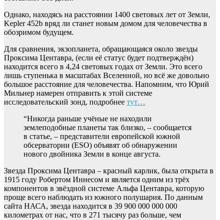
Однако, находясь на расстоянии 1400 световых лет от Земли,
Kepler 452b вряд ли станет новым домом для человечества в
обозримом будущем.
Для сравнения, экзопланета, обращающаяся около звезды
Проксима Центавра, (если её статус будет подтверждён)
находится всего в 4,24 световых годах от Земли. Это всего
лишь ступенька в масштабах Вселенной, но всё же довольно
большое расстояние для человечества. Напомним, что Юрий
Мильнер намерен отправить к этой системе
исследовательский зонд, подробнее
тут…
“Никогда раньше учёные не находили
землеподобные планеты так близко, – сообщается
в статье, – представители европейской южной
обсерватории (ESO) объявят об обнаружении
нового двойника Земли в конце августа.
Звезда Проксима Центавра – красный карлик, была открыта в
1915 году Робертом Иннесом и является одним из трёх
компонентов в звёздной системе Альфа Центавра, которую
проще всего наблюдать из южного полушария. По данным
сайта НАСА, звезда находится в 39 900 000 000 000
километрах от нас, что в 271 тысячу раз больше, чем