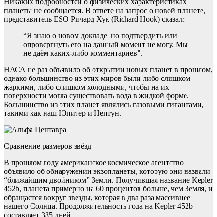
Никаких подробностей о физических характеристиках
планеты не сообщается. В ответе на запрос о новой планете,
представитель ESO Ричард Хук (Richard Hook) сказал:
“Я знаю о новом докладе, но подтвердить или
опровергнуть его на данный момент не могу. Мы
не даём каких-либо комментариев”.
НАСА не раз объявило об открытии новых планет в прошлом,
однако большинство из этих миров были либо слишком
жаркими, либо слишком холодными, чтобы на их
поверхности могла существовать вода в жидкой форме.
Большинство из этих планет являлись газовыми гигантами,
такими как наш Юпитер и Нептун.
Сравнение размеров звёзд
В прошлом году американское космическое агентство
объявило об обнаружении экзопланеты, которую они назвали
“ближайшим двойником” Земли. Получившая название Kepler
452b, планета примерно на 60 процентов больше, чем Земля, и
обращается вокруг звезды, которая в два раза массивнее
нашего Солнца. Продолжительность года на Kepler 452b
составляет 385 дней.