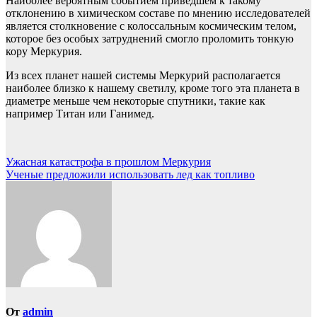
Наиболее вероятным событием приведшем к такому
отклонению в химическом составе по мнению исследователей
является столкновение с колоссальным космическим телом,
которое без особых затруднений смогло проломить тонкую
кору Меркурия.
Из всех планет нашей системы Меркурий располагается
наиболее близко к нашему светилу, кроме того эта планета в
диаметре меньше чем некоторые спутники, такие как
например Титан или Ганимед.
Навигация
Ужасная катастрофа в прошлом Меркурия
Ученые предложили использовать лед как топливо
по
записям
От
admin