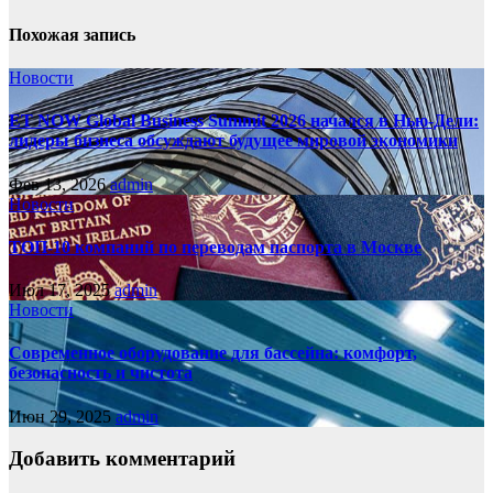
Похожая запись
Новости
ET NOW Global Business Summit 2026 начался в Нью‑Дели:
лидеры бизнеса обсуждают будущее мировой экономики
Фев 13, 2026
admin
Новости
ТОП-10 компаний по переводам паспорта в Москве
Июл 17, 2025
admin
Новости
Современное оборудование для бассейна: комфорт,
безопасность и чистота
Июн 29, 2025
admin
Добавить комментарий