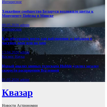
Интиресное
Хоккейное сообщество Беларуси возложило цветы к
Монументу Победы в Минске
09.05.2026
admin
Интиресное
Как обустроить место для наблюдения за звёздами в
частном доме или на даче
13.04.2026
admin
Космос
Наука
Новый анализ данных телескопа Hubble усилил загадку
скорости расширения Вселенной
01.03.2026
admin
Квазар
Новости Астрономии