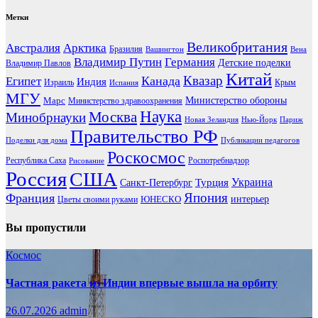
Метки
Великобритания
Австралия
Арктика
Бразилия
Вашингтон
Вена
Владимир Путин
Германия
Детские поделки
Владимир Павлов
Китай
Канада
Квазар
Египет
Индия
Израиль
Крым
Испания
МГУ
Марс
Министерство обороны
Министерство здравоохранения
Наука
Москва
Минобрнауки
Новая Зеландия
Нью-Йорк
Париж
Правительство РФ
Поделки для дома
Публикации педагогов
Роскосмос
Республика Саха
Роспотребнадзор
Рисование
Россия
США
Украина
Турция
Санкт-Петербург
Франция
Япония
ЮНЕСКО
интерьер
Цветы своими руками
Вы пропустили
Космос
Частная ракета из Индии впервые вышла на орбиту
26.07.2026
admin