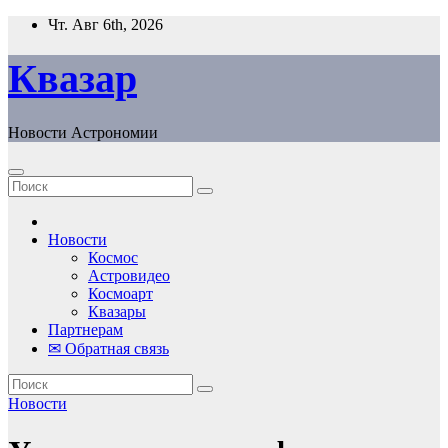
Перейти
Чт. Авг 6th, 2026
к
содержанию
Квазар
Новости Астрономии
Новости
Космос
Астровидео
Космоарт
Квазары
Партнерам
✉ Обратная связь
Новости