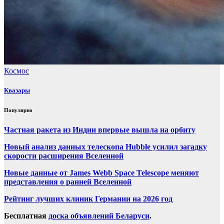
Космос
Квазары
Популярно
Частная ракета из Индии впервые вышла на орбиту
Новый анализ данных телескопа Hubble усилил загадку
скорости расширения Вселенной
Новые данные от James Webb Space Telescope меняют
представления о ранней Вселенной
Рейтинг лучших клиник Германии на 2026 год
Бесплатная
доска объявлений Беларуси
.