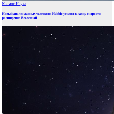
Космос
Наука
Новый анализ данных телескопа Hubble усилил загадку скорости
расширения Вселенной