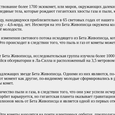
ествование более 1700 экзокомет, или миров, окружающих далеки
едяные тела, которые рождают гигантских хвосты газа и пыли, 
у, находящуюся приблизительно в 65 световых годах от нашего 
лнцу – 4,6-млрд. лет. Несмотря на это Бета Живописца окружена
её молодости.
 изменения светового потока исходящего из Бета Живописца, ко
о происходит в следствии того, что пыль и газ от кометы может
 Бета Живописца, исследовательская группа изучила более 1000
ся обсерватории в Ла-Силла и расположенный на 3,5 метровом
адлежащих звезде Бета Живописца. Одними из них являются, по
от момент как другие, по-видимому молодые сформировались в р
ы комет.
ество пыли и газа, в следствии того, что они уже успели исчер
рбит варьируется, но гигантская планета оказывает гравитацион
иллионов миль от Бета Живописца и является одной из первых о
Эти кометы находятся на почти идентичных орбитах, предполагае