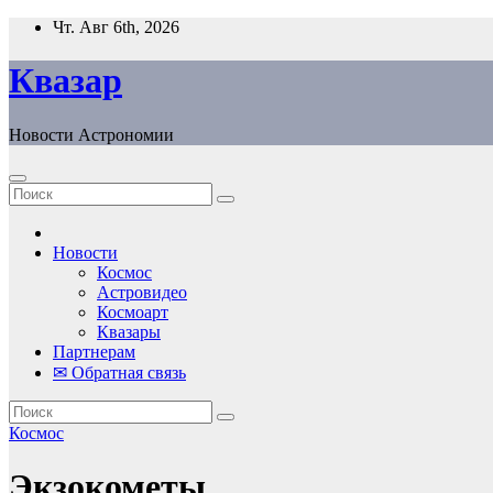
Перейти
Чт. Авг 6th, 2026
к
содержанию
Квазар
Новости Астрономии
Новости
Космос
Астровидео
Космоарт
Квазары
Партнерам
✉ Обратная связь
Космос
Экзокометы