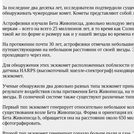
За последние два десятка лет, исследователи подтвердили сущ
обнаруживать чужеродные комет. Кометы представляют собой л
Астрофизики изучали Бета Живописца, довольно молодую звезд
меркам – всего на всего 25 миллионов лет, в то время как Со
такой же по форме и размеру как и у нашей звезды во времена 
На протяжении почти 30 лет, астрофизики отмечали небольшие
путешествующими на небольшом расстоянии от своей звезды. Эт
проходящего через них.
Для обнаружения этих экзокомет расположенных поблизости от
датчика HARPS (высокоточный эшелле-спектрограф) находящий
экзокомет.
Ученые обнаружили два довольно разных типа экзокомет прин
результате воздействия силы притяжения Бета Живописца, на т
звезды. В солнечной системе также существуют различные тип
Первый тип экзокомет генерирует относительно небольшое колич
существования возле Бета Живописца. Форма и ориентация их о
Бета Живописца b, обращается она на расстоянии около 650 м
сфотографировать.
Второй тип экзокомет генерирует гораздо больше пыли и газа. 