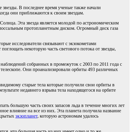
е звезды. В последнее время ученые также начали
когда они приближаются к своим звездам.
Солнца. Эта звезда является молодой по астрономическим
 колоссальным протопланетным диском. Огромный диск газа
торые исследователи связывают с экзокометами
 поглощать некоторую часть светового потока от звезды,
 наблюдений собранных в промежуток с 2003 по 2011 года с
 телескопе. Они проанализировали орбиты 493 различных
-видимому старые тела которые получили свои орбиты в
езультате недавнего взрыва тела находящегося на орбите
пать большую часть своих запасов льда в течение многих лет
ное влияние на все из них. Эта планета получила название
ткрытых
экзопланет
, которую астрономам удалось
тся, что большая часть из них имеет одно и то же