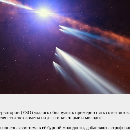
ватории (ESO) удалось обнаружить примерно пять сотен экзоко
лят эти экзокометы на два типа: старые и молодые.
 солнечная система в её бурной молодости, добавляют астрофизи