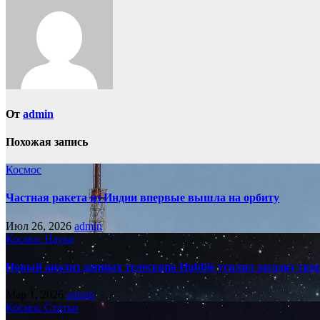
записям
От
admin
Похожая запись
Космос
Частная ракета из Индии впервые вышла на орбиту
Июл 26, 2026
admin
Космос
Наука
Новый анализ данных телескопа Hubble усилил загадку ск
Мар 1, 2026
admin
Космос
Статьи