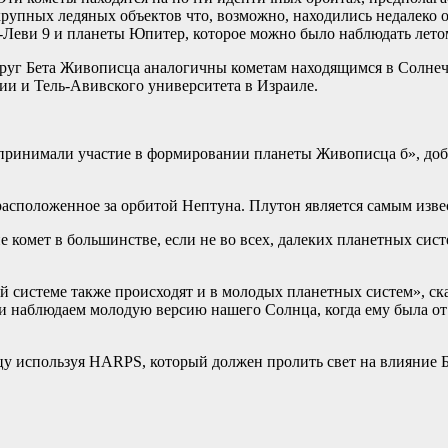
крупных ледяных объектов что, возможно, находились недалеко о
Леви 9 и планеты Юпитер, которое можно было наблюдать летом
руг Бета Живописца аналогичны кометам находящимся в Солнечн
ии и Тель-Авивского университета в Израиле.
, принимали участие в формировании планеты Живописца б», до
расположенное за орбитой Нептуна. Плутон является самым извес
 комет в большинстве, если не во всех, далеких планетных сист
й системе также происходят и в молодых планетных систем», ска
и наблюдаем молодую версию нашего Солнца, когда ему была от 
 используя HARPS, который должен пролить свет на влияние Б