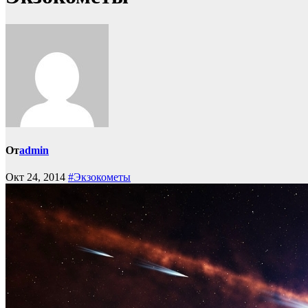
От
admin
Окт 24, 2014
#Экзокометы