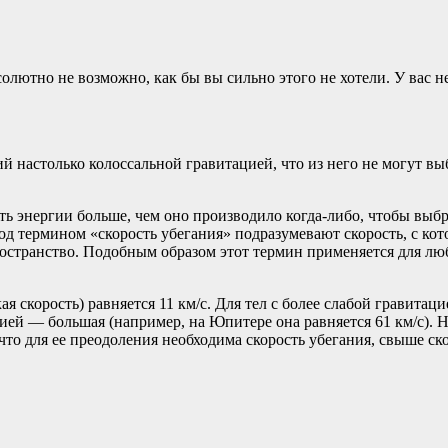
лютно не возможно, как бы вы сильно этого не хотели. У вас не
ий настолько колоссальной гравитацией, что из него не могут вы
ть энергии больше, чем оно производило когда-либо, чтобы выб
под термином «скорость убегания» подразумевают скорость, с кот
странство. Подобным образом этот термин применяется для любог
ая скорость) равняется 11 км/с. Для тел с более слабой гравита
ацией — большая (например, на Юпитере она равняется 61 км/с). 
что для ее преодоления необходима скорость убегания, свыше скор