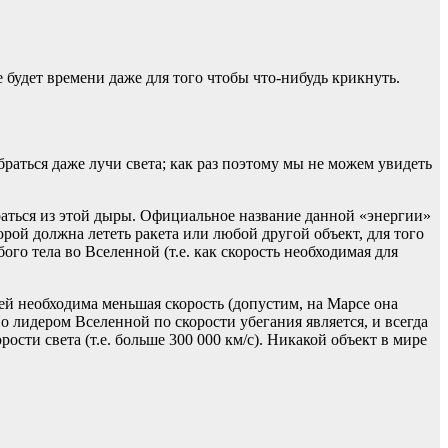
 будет времени даже для того чтобы что-нибудь крикнуть.
браться даже лучи света; как раз поэтому мы не можем увидеть
раться из этой дыры. Официальное название данной «энергии»
орой должна лететь ракета или любой другой объект, для того
о тела во Вселенной (т.е. как скорость необходимая для
цией необходима меньшая скорость (допустим, на Марсе она
Но лидером Вселенной по скорости убегания является, и всегда
ости света (т.е. больше 300 000 км/с). Никакой объект в мире