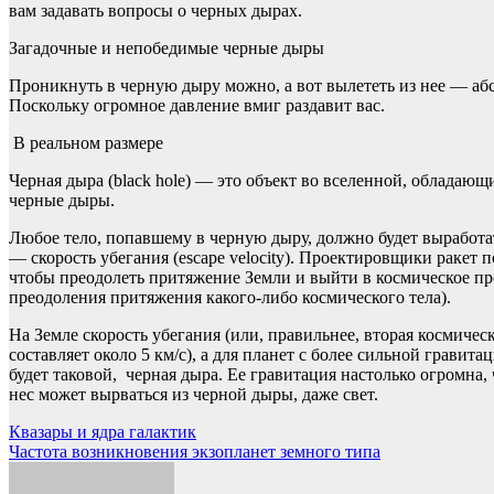
вам задавать вопросы о черных дырах.
Загадочные и непобедимые черные дыры
Проникнуть в черную дыру можно, а вот вылететь из нее — абсо
Поскольку огромное давление вмиг раздавит вас.
В реальном размере
Черная дыра (black hole) — это объект во вселенной, обладающ
черные дыры.
Любое тело, попавшему в черную дыру, должно будет выработа
— скорость убегания (escape velocity). Проектировщики ракет 
чтобы преодолеть притяжение Земли и выйти в космическое про
преодоления притяжения какого-либо космического тела).
На Земле скорость убегания (или, правильнее, вторая космическ
составляет около 5 км/с), а для планет с более сильной гравит
будет таковой, черная дыра. Ее гравитация настолько огромна, 
нес может вырваться из черной дыры, даже свет.
Навигация
Квазары и ядра галактик
Частота возникновения экзопланет земного типа
по