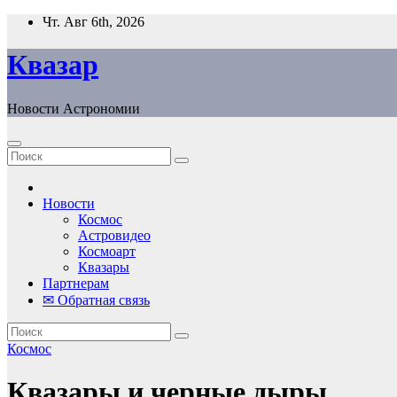
Перейти
Чт. Авг 6th, 2026
к
содержанию
Квазар
Новости Астрономии
Новости
Космос
Астровидео
Космоарт
Квазары
Партнерам
✉ Обратная связь
Космос
Квазары и черные дыры