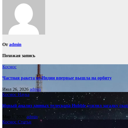
записям
От
admin
Похожая запись
Космос
Частная ракета из Индии впервые вышла на орбиту
Июл 26, 2026
admin
Космос
Наука
Новый анализ данных телескопа Hubble усилил загадку ск
Мар 1, 2026
admin
Космос
Статьи