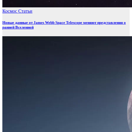
Космос
Статьи
Новые данные от James Webb Space Telescope меняют представления о
ранней Вселенной