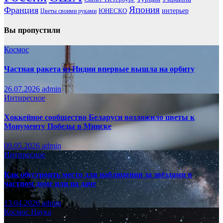
Франция
Япония
ЮНЕСКО
интерьер
Цветы своими руками
Вы пропустили
Космос
Частная ракета из Индии впервые вышла на орбиту
26.07.2026
admin
Интиресное
Хоккейное сообщество Беларуси возложило цветы к
Монументу Победы в Минске
09.05.2026
admin
Интиресное
Как обустроить место для наблюдения за звёздами в
частном доме или на даче
13.04.2026
admin
Космос
Наука