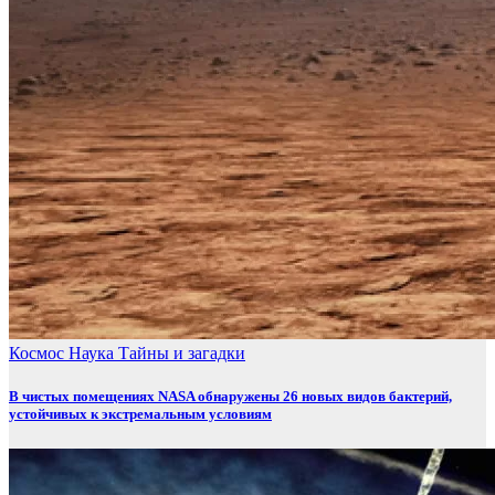
Космос
Наука
Тайны и загадки
В чистых помещениях NASA обнаружены 26 новых видов бактерий,
устойчивых к экстремальным условиям