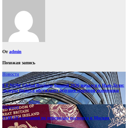
От
admin
Похожая запись
Новости
ET NOW Global Business Summit 2026 начался в Нью‑Дели:
лидеры бизнеса обсуждают будущее мировой экономики
Фев 13, 2026
admin
Новости
ТОП-10 компаний по переводам паспорта в Москве