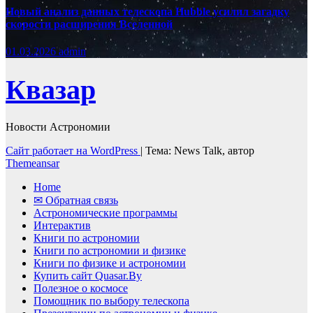
Новый анализ данных телескопа Hubble усилил загадку
скорости расширения Вселенной
01.03.2026
admin
Квазар
Новости Астрономии
Сайт работает на WordPress
|
Тема: News Talk, автор
Themeansar
Home
✉ Обратная связь
Астрономические программы
Интерактив
Книги по астрономии
Книги по астрономии и физике
Книги по физике и астрономии
Купить сайт Quasar.By
Полезное о космосе
Помощник по выбору телескопа