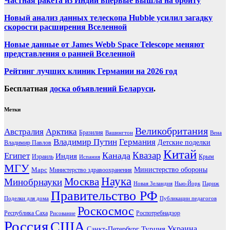
Частная ракета из Индии впервые вышла на орбиту
Новый анализ данных телескопа Hubble усилил загадку
скорости расширения Вселенной
Новые данные от James Webb Space Telescope меняют
представления о ранней Вселенной
Рейтинг лучших клиник Германии на 2026 год
Бесплатная
доска объявлений Беларуси
.
Метки
Великобритания
Австралия
Арктика
Бразилия
Вашингтон
Вена
Владимир Путин
Германия
Детские поделки
Владимир Павлов
Китай
Канада
Квазар
Египет
Индия
Израиль
Крым
Испания
МГУ
Марс
Министерство обороны
Министерство здравоохранения
Наука
Москва
Минобрнауки
Новая Зеландия
Нью-Йорк
Париж
Правительство РФ
Поделки для дома
Публикации педагогов
Роскосмос
Республика Саха
Роспотребнадзор
Рисование
Россия
США
Украина
Турция
Санкт-Петербург