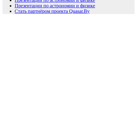
Презентации по астрономии и физике
Презентации по астрономии и физике
Стать партнёром проекта Quasar.By