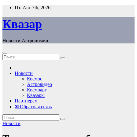
Перейти
Пт. Авг 7th, 2026
к
содержанию
Квазар
Новости Астрономии
Новости
Космос
Астровидео
Космоарт
Квазары
Партнерам
✉ Обратная связь
Новости