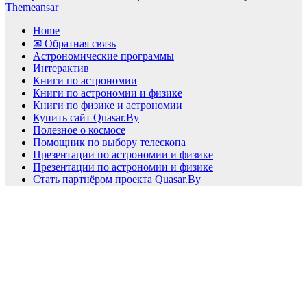
Themeansar
Home
✉ Обратная связь
Астрономические программы
Интерактив
Книги по астрономии
Книги по астрономии и физике
Книги по физике и астрономии
Купить сайт Quasar.By
Полезное о космосе
Помощник по выбору телескопа
Презентации по астрономии и физике
Презентации по астрономии и физике
Стать партнёром проекта Quasar.By