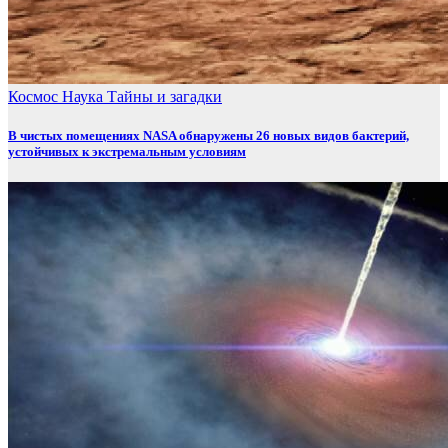
Космос
Наука
Тайны и загадки
В чистых помещениях NASA обнаружены 26 новых видов бактерий,
устойчивых к экстремальным условиям