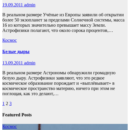
19.09.2011
admin
В реальном размере Учёные из Европы заявили об открытии
более 50 экзопланет за пределами Солнечной системы, масса
16 из которых значительно превышает массу Земли.
Астрофизики полагают, что около сорока процентов,…
Космос
Белые дыры
13.09.2011
admin
В реальном размере Астрономы обнаружили громадную
белую дыру. Астрофизики заявляют, что это редкое
космическое образование порождает и «выплёвывает» в
космическое пространство материю, ничего при этом не
поглощая, как это делают,…
Пагинация
1
2
3
записей
Featured Posts
Космос