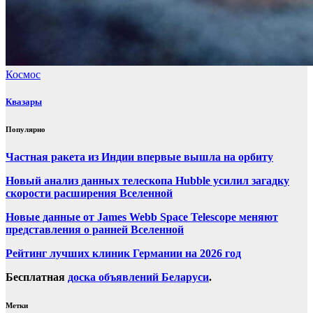
Космос
Квазары
Популярно
Частная ракета из Индии впервые вышла на орбиту
Новый анализ данных телескопа Hubble усилил загадку
скорости расширения Вселенной
Новые данные от James Webb Space Telescope меняют
представления о ранней Вселенной
Рейтинг лучших клиник Германии на 2026 год
Бесплатная
доска объявлений Беларуси
.
Метки