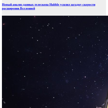
Новый анализ данных телескопа Hubble усилил загадку скорости
расширения Вселенной