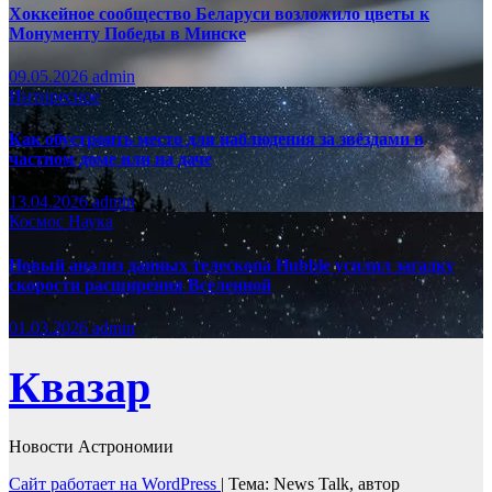
Хоккейное сообщество Беларуси возложило цветы к
Монументу Победы в Минске
09.05.2026
admin
Интиресное
Как обустроить место для наблюдения за звёздами в
частном доме или на даче
13.04.2026
admin
Космос
Наука
Новый анализ данных телескопа Hubble усилил загадку
скорости расширения Вселенной
01.03.2026
admin
Квазар
Новости Астрономии
Сайт работает на WordPress
|
Тема: News Talk, автор