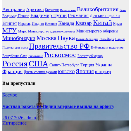
Великобритания
Австралия
Арктика
Бразилия
Вашингтон
Вена
Владимир Путин
Германия
Детские поделки
Владимир Павлов
Китай
Канада
Квазар
Египет
Индия
Израиль
Крым
Испания
МГУ
Марс
Министерство обороны
Министерство здравоохранения
Наука
Москва
Минобрнауки
Новая Зеландия
Нью-Йорк
Париж
Правительство РФ
Поделки для дома
Публикации педагогов
Роскосмос
Республика Саха
Роспотребнадзор
Рисование
Россия
США
Украина
Турция
Санкт-Петербург
Франция
Япония
ЮНЕСКО
интерьер
Цветы своими руками
Вы пропустили
Космос
Частная ракета из Индии впервые вышла на орбиту
26.07.2026
admin
Интиресное