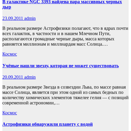
В галактике NGC 3393 найдена пара массивных черных
дыр
23.09.2011
admin
В реальном размере Астрофизики полагают, что в ядрах почти
всех галактик, в частности и в нашем Млечном Пути,
располагаются громадные черные дыры, масса которых
равняется миллионам и миллиардам масс Солнца.…
Космос
Учёные нашли звезду, которая не может существовать
20.09.2011
admin
В реальном размере Звезда в созвездии Льва, по массе равная
массе Солнца, является при этом одной из самых бедных по
количеству химических элементов тяжелее гелия — с позиций
современной астрономии,…
Космос
Астрофизики обнаружили планету с водой