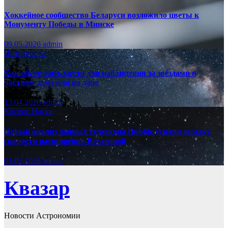
Хоккейное сообщество Беларуси возложило цветы к
Монументу Победы в Минске
09.05.2026
admin
Интиресное
Как обустроить место для наблюдения за звёздами в
частном доме или на даче
13.04.2026
admin
Космос
Наука
Новый анализ данных телескопа Hubble усилил загадку
скорости расширения Вселенной
01.03.2026
admin
Квазар
Новости Астрономии