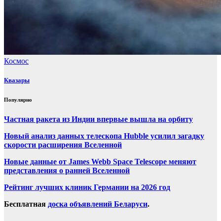
Космос
Квазары
Популярно
Частная ракета из Индии впервые вышла на орбиту
Новый анализ данных телескопа Hubble усилил загадку
скорости расширения Вселенной
Новые данные от James Webb Space Telescope меняют
представления о ранней Вселенной
Рейтинг лучших клиник Германии на 2026 год
Бесплатная
доска объявлений Беларуси
.