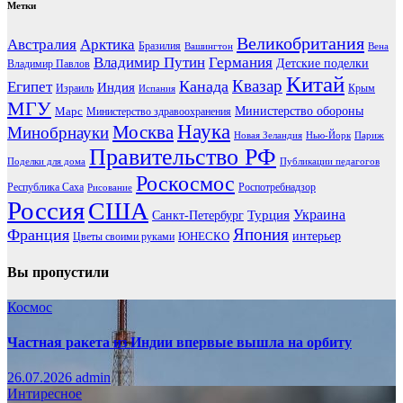
Метки
Великобритания
Австралия
Арктика
Бразилия
Вашингтон
Вена
Владимир Путин
Германия
Детские поделки
Владимир Павлов
Китай
Канада
Квазар
Египет
Индия
Израиль
Крым
Испания
МГУ
Марс
Министерство обороны
Министерство здравоохранения
Наука
Москва
Минобрнауки
Новая Зеландия
Нью-Йорк
Париж
Правительство РФ
Поделки для дома
Публикации педагогов
Роскосмос
Республика Саха
Роспотребнадзор
Рисование
Россия
США
Украина
Турция
Санкт-Петербург
Франция
Япония
ЮНЕСКО
интерьер
Цветы своими руками
Вы пропустили
Космос
Частная ракета из Индии впервые вышла на орбиту
26.07.2026
admin
Интиресное