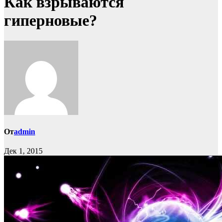
Как взрываются
гиперновые?
От
admin
Дек 1, 2015