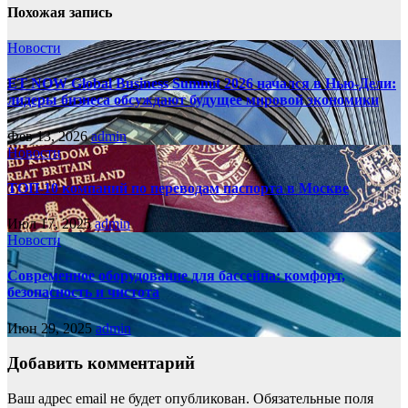
Похожая запись
Новости
ET NOW Global Business Summit 2026 начался в Нью‑Дели:
лидеры бизнеса обсуждают будущее мировой экономики
Фев 13, 2026
admin
Новости
ТОП-10 компаний по переводам паспорта в Москве
Июл 17, 2025
admin
Новости
Современное оборудование для бассейна: комфорт,
безопасность и чистота
Июн 29, 2025
admin
Добавить комментарий
Ваш адрес email не будет опубликован.
Обязательные поля