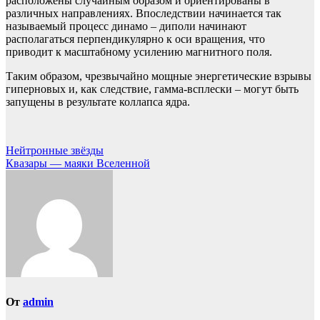
расположены случайным образом и ориентированы в
различных направлениях. Впоследствии начинается так
называемый процесс динамо – диполи начинают
располагаться перпендикулярно к оси вращения, что
приводит к масштабному усилению магнитного поля.
Таким образом, чрезвычайно мощные энергетические взрывы
гиперновых и, как следствие, гамма-всплески – могут быть
запущены в результате коллапса ядра.
Навигация
Нейтронные звёзды
Квазары — маяки Вселенной
по
записям
От
admin