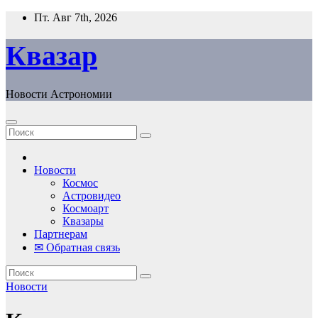
Перейти
Пт. Авг 7th, 2026
к
содержанию
Квазар
Новости Астрономии
Новости
Космос
Астровидео
Космоарт
Квазары
Партнерам
✉ Обратная связь
Новости