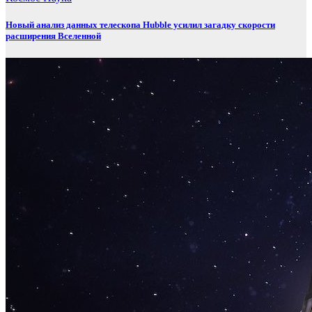
Новый анализ данных телескопа Hubble усилил загадку скорости
расширения Вселенной