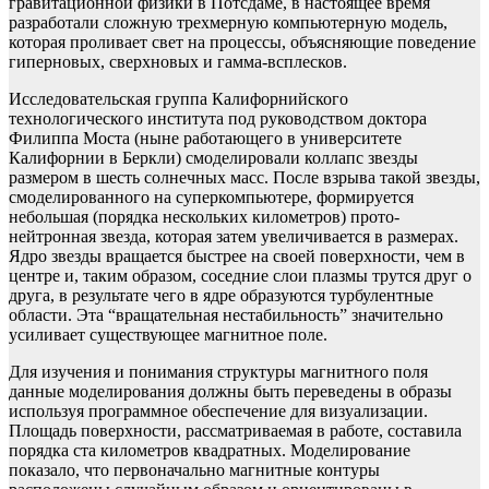
гравитационной физики в Потсдаме, в настоящее время
разработали сложную трехмерную компьютерную модель,
которая проливает свет на процессы, объясняющие поведение
гиперновых, сверхновых и гамма-всплесков.
Исследовательская группа Калифорнийского
технологического института под руководством доктора
Филиппа Моста (ныне работающего в университете
Калифорнии в Беркли) смоделировали коллапс звезды
размером в шесть солнечных масс. После взрыва такой звезды,
смоделированного на суперкомпьютере, формируется
небольшая (порядка нескольких километров) прото-
нейтронная звезда, которая затем увеличивается в размерах.
Ядро звезды вращается быстрее на своей поверхности, чем в
центре и, таким образом, соседние слои плазмы трутся друг о
друга, в результате чего в ядре образуются турбулентные
области. Эта “вращательная нестабильность” значительно
усиливает существующее магнитное поле.
Для изучения и понимания структуры магнитного поля
данные моделирования должны быть переведены в образы
используя программное обеспечение для визуализации.
Площадь поверхности, рассматриваемая в работе, составила
порядка ста километров квадратных. Моделирование
показало, что первоначально магнитные контуры