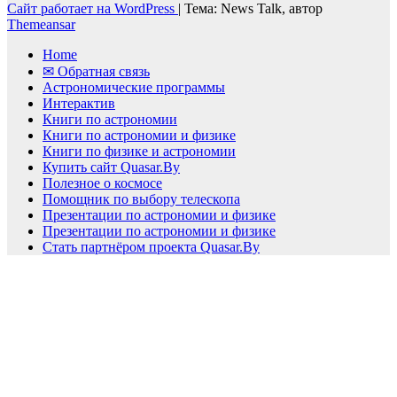
Сайт работает на WordPress
|
Тема: News Talk, автор
Themeansar
Home
✉ Обратная связь
Астрономические программы
Интерактив
Книги по астрономии
Книги по астрономии и физике
Книги по физике и астрономии
Купить сайт Quasar.By
Полезное о космосе
Помощник по выбору телескопа
Презентации по астрономии и физике
Презентации по астрономии и физике
Стать партнёром проекта Quasar.By