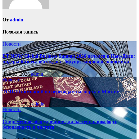
От
admin
Похожая запись
Новости
ET NOW Global Business Summit 2026 начался в Нью‑Дели:
лидеры бизнеса обсуждают будущее мировой экономики
Фев 13, 2026
admin
Новости
ТОП-10 компаний по переводам паспорта в Москве
Июл 17, 2025
admin
Новости
Современное оборудование для бассейна: комфорт,
безопасность и чистота