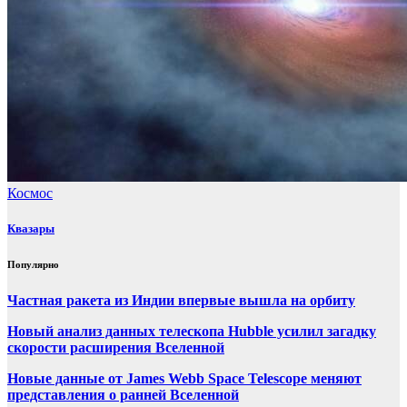
Космос
Квазары
Популярно
Частная ракета из Индии впервые вышла на орбиту
Новый анализ данных телескопа Hubble усилил загадку
скорости расширения Вселенной
Новые данные от James Webb Space Telescope меняют
представления о ранней Вселенной