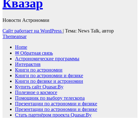
Квазар
Новости Астрономии
Сайт работает на WordPress
|
Тема: News Talk, автор
Themeansar
Home
✉ Обратная связь
Астрономические программы
Интерактив
Книги по астрономии
Книги по астрономии и физике
Книги по физике и астрономии
Купить сайт Quasar.By
Полезное о космосе
Помощник по выбору телескопа
Презентации по астрономии и физике
Презентации по астрономии и физике
Стать партнёром проекта Quasar.By