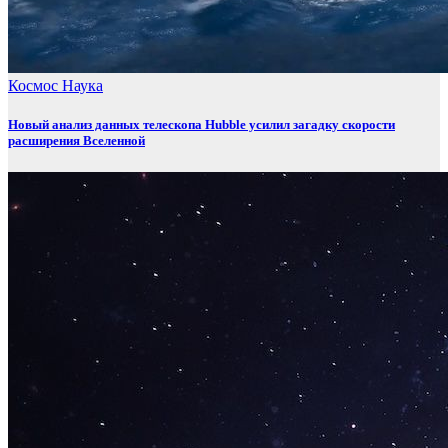
Космос
Наука
Новый анализ данных телескопа Hubble усилил загадку скорости
расширения Вселенной