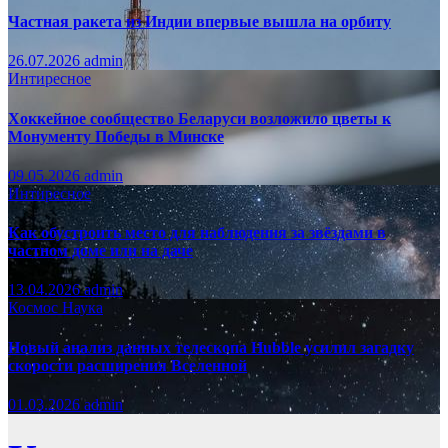
Частная ракета из Индии впервые вышла на орбиту
26.07.2026
admin
Интиресное
Хоккейное сообщество Беларуси возложило цветы к
Монументу Победы в Минске
09.05.2026
admin
Интиресное
Как обустроить место для наблюдения за звёздами в
частном доме или на даче
13.04.2026
admin
Космос
Наука
Новый анализ данных телескопа Hubble усилил загадку
скорости расширения Вселенной
01.03.2026
admin