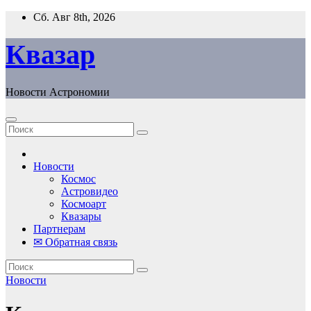
Перейти
Сб. Авг 8th, 2026
к
содержанию
Квазар
Новости Астрономии
Новости
Космос
Астровидео
Космоарт
Квазары
Партнерам
✉ Обратная связь
Новости