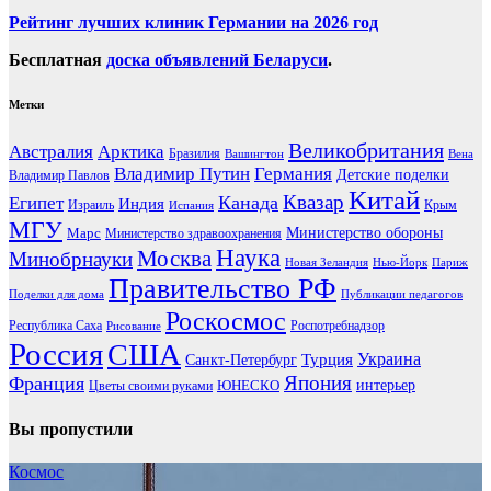
Рейтинг лучших клиник Германии на 2026 год
Бесплатная
доска объявлений Беларуси
.
Метки
Великобритания
Австралия
Арктика
Бразилия
Вашингтон
Вена
Владимир Путин
Германия
Детские поделки
Владимир Павлов
Китай
Канада
Квазар
Египет
Индия
Израиль
Крым
Испания
МГУ
Марс
Министерство обороны
Министерство здравоохранения
Наука
Москва
Минобрнауки
Новая Зеландия
Нью-Йорк
Париж
Правительство РФ
Поделки для дома
Публикации педагогов
Роскосмос
Республика Саха
Роспотребнадзор
Рисование
Россия
США
Украина
Турция
Санкт-Петербург
Франция
Япония
ЮНЕСКО
интерьер
Цветы своими руками
Вы пропустили
Космос