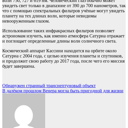
волн 750, 727 и 619 нм. Человеческий глаз обычно может
увидеть свет только в диапазоне от 390 до 700 нанометров, так
что с помощью спектральных фильтров учёные могут увидеть
планету на тех длинах волн, которые невидимы
невооруженным глазом.
Использование таких инфракрасных фильтров позволяет
астрономам изучить, как именно атмосфера Сатурна отражает
и поглощает определенные длины волн солнечного света.
Космический аппарат Кассини находится на орбите около
Сатурна с 2004 года, с целью изучения планеты и спутников,
и продолжит свою работу до 2017 года, после чего его миссия
будет завершена.
Навигация
Обнаружен странный транснептуновый объект
В далёком прошлом Венера могла быть пригодной для жизни
по
записям