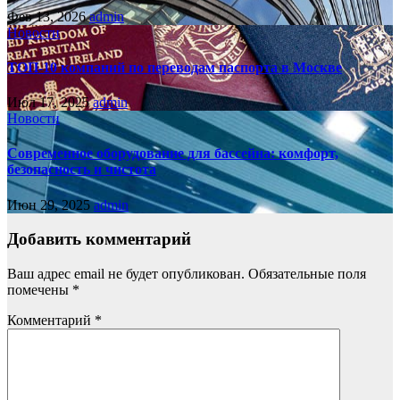
Фев 13, 2026
admin
Новости
ТОП-10 компаний по переводам паспорта в Москве
Июл 17, 2025
admin
Новости
Современное оборудование для бассейна: комфорт,
безопасность и чистота
Июн 29, 2025
admin
Добавить комментарий
Ваш адрес email не будет опубликован.
Обязательные поля
помечены
*
Комментарий
*