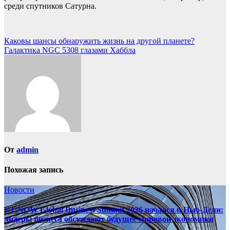
среди спутников Сатурна.
Навигация
Каковы шансы обнаружить жизнь на другой планете?
Галактика NGC 5308 глазами Хаббла
по
записям
От
admin
Похожая запись
Новости
ET NOW Global Business Summit 2026 начался в Нью‑Дели:
лидеры бизнеса обсуждают будущее мировой экономики