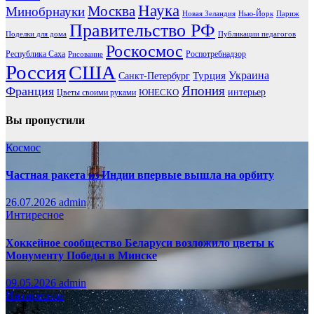
Наука
Москва
Минобрнауки
Новая Зеландия
Нью-Йорк
Париж
Правительство РФ
Поделки для дома
Публикации педагогов
Роскосмос
Республика Саха
Роспотребнадзор
Рисование
Россия
США
Украина
Турция
Санкт-Петербург
Франция
Япония
ЮНЕСКО
интерьер
Цветы своими руками
Вы пропустили
Космос
Частная ракета из Индии впервые вышла на орбиту
26.07.2026
admin
Интиресное
Хоккейное сообщество Беларуси возложило цветы к
Монументу Победы в Минске
09.05.2026
admin
Интиресное