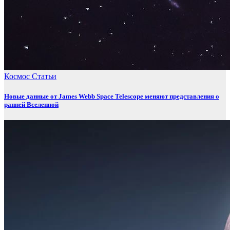
Космос
Статьи
Новые данные от James Webb Space Telescope меняют представления о
ранней Вселенной