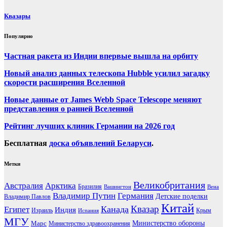
Квазары
Популярно
Частная ракета из Индии впервые вышла на орбиту
Новый анализ данных телескопа Hubble усилил загадку
скорости расширения Вселенной
Новые данные от James Webb Space Telescope меняют
представления о ранней Вселенной
Рейтинг лучших клиник Германии на 2026 год
Бесплатная
доска объявлений Беларуси
.
Метки
Великобритания
Австралия
Арктика
Бразилия
Вашингтон
Вена
Владимир Путин
Германия
Детские поделки
Владимир Павлов
Китай
Канада
Квазар
Египет
Индия
Израиль
Крым
Испания
МГУ
Марс
Министерство обороны
Министерство здравоохранения