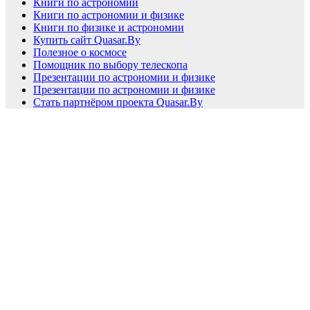
Книги по астрономии
Книги по астрономии и физике
Книги по физике и астрономии
Купить сайт Quasar.By
Полезное о космосе
Помощник по выбору телескопа
Презентации по астрономии и физике
Презентации по астрономии и физике
Стать партнёром проекта Quasar.By