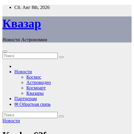
Перейти
Сб. Авг 8th, 2026
к
содержанию
Квазар
Новости Астрономии
Новости
Космос
Астровидео
Космоарт
Квазары
Партнерам
✉ Обратная связь
Новости