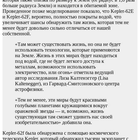
больше радиуса Земли) и находится в обитаемой зоне.
Проведенное позже моделирование показало, что Kepler-62E
и Kepler-62F, вероятно, полностью покрыты водой, что
увеличивает шансы обнаружить там жизнь, которая тем не
менее будет довольно сильно отличаться от нашей
собственной.
«Там может существовать жизнь, но она не будет
использовать технологии, которые применяются
на Земле. Жизнь в этих мирах будет находиться
под водой, где не будет легкого доступа к
металлам, возможности использовать
электричество, или огонь» отметила ведущий
автор исследования Лиза Калтенэггер (Lisa
Kaltenegger), из Гарвард-Смитсоновского центра
астрофизики.
«Тем не менее, эти миры будут красивыми
голубыми планетами кружащимися вокруг
оранжевой звезды — и, возможно, жизнь
существующая там сможет удивить нас своей
изобретательностью» добавила она.
Kepler-62f была обнаружена с помощью космического
телескопа Kepler, который обнаружил тысячи экзопланет с