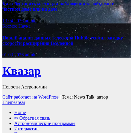
Как обустроить место для наблюдения за звёздами в
частном доме или на даче
13.04.2026
admin
Космос
Наука
Новый анализ данных телескопа Hubble усилил загадку
скорости расширения Вселенной
01.03.2026
admin
Квазар
Новости Астрономии
Сайт работает на WordPress
|
Тема: News Talk, автор
Themeansar
Home
✉ Обратная связь
Астрономические программы
Интерактив