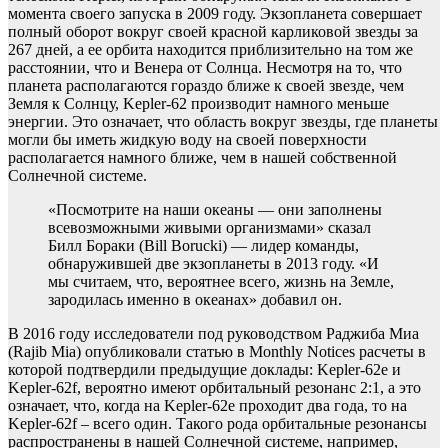
момента своего запуска в 2009 году. Экзопланета совершает
полный оборот вокруг своей красной карликовой звезды за
267 дней, а ее орбита находится приблизительно на том же
расстоянии, что и Венера от Солнца. Несмотря на то, что
планета располагаются гораздо ближе к своей звезде, чем
Земля к Солнцу, Kepler-62 производит намного меньше
энергии. Это означает, что область вокруг звезды, где планеты
могли бы иметь жидкую воду на своей поверхности
располагается намного ближе, чем в нашей собственной
Солнечной системе.
«Посмотрите на наши океаны — они заполнены
всевозможными живыми организмами» сказал
Билл Бораки (Bill Borucki) — лидер команды,
обнаружившей две экзопланеты в 2013 году. «И
мы считаем, что, вероятнее всего, жизнь на Земле,
зародилась именно в океанах» добавил он.
В 2016 году исследователи под руководством Раджиба Миа
(Rajib Mia) опубликовали статью в Monthly Notices расчеты в
которой подтвердили предыдущие доклады: Kepler-62e и
Kepler-62f, вероятно имеют орбитальный резонанс 2:1, а это
означает, что, когда на Kepler-62e проходит два года, то на
Kepler-62f – всего один. Такого рода орбитальные резонансы
распространены в нашей Солнечной системе, например,