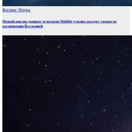
Космос
Наука
Новый анализ данных телескопа Hubble усилил загадку скорости
расширения Вселенной