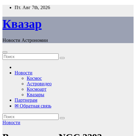
Перейти
Пт. Авг 7th, 2026
к
содержанию
Квазар
Новости Астрономии
Новости
Космос
Астровидео
Космоарт
Квазары
Партнерам
✉ Обратная связь
Новости