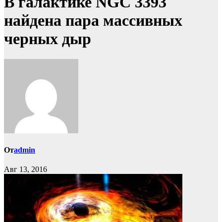
В галактике NGC 3393
найдена пара массивных
черных дыр
От
admin
Авг 13, 2016