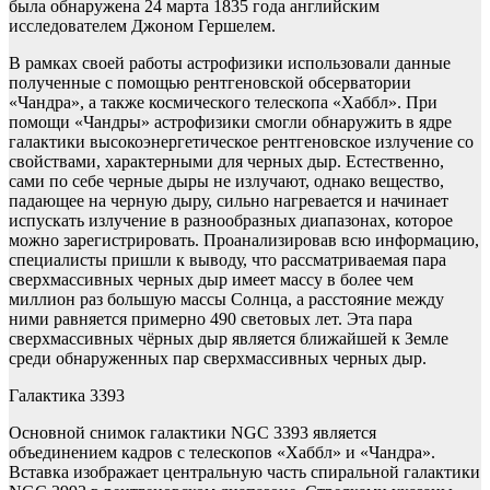
была обнаружена 24 марта 1835 года английским
исследователем Джоном Гершелем.
В рамках своей работы астрофизики использовали данные
полученные с помощью рентгеновской обсерватории
«Чандра», а также космического телескопа «Хаббл». При
помощи «Чандры» астрофизики смогли обнаружить в ядре
галактики высокоэнергетическое рентгеновское излучение со
свойствами, характерными для черных дыр. Естественно,
сами по себе черные дыры не излучают, однако вещество,
падающее на черную дыру, сильно нагревается и начинает
испускать излучение в разнообразных диапазонах, которое
можно зарегистрировать. Проанализировав всю информацию,
специалисты пришли к выводу, что рассматриваемая пара
сверхмассивных черных дыр имеет массу в более чем
миллион раз большую массы Солнца, а расстояние между
ними равняется примерно 490 световых лет. Эта пара
сверхмассивных чёрных дыр является ближайшей к Земле
среди обнаруженных пар сверхмассивных черных дыр.
Галактика 3393
Основной снимок галактики NGC 3393 является
объединением кадров с телескопов «Хаббл» и «Чандра».
Вставка изображает центральную часть спиральной галактики