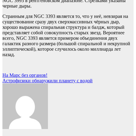
NGC 3993 в рентгеновском диапазоне. Стрелками указаны
черные дыры.
Странным для NGC 3393 является то, что у неё, невзирая на
существование сразу двух сверхмассивных чёрных дыр,
хорошо выражена спиральная структура и балдж, который
представляет собой совокупность старых звезд. Вероятнее
всего, NGC 3393 является примером объединения двух
галактик разного размера (большой спиральной и некрупной
эллиптической), которое случилось около миллиарда лет
назад.
Навигация
На Марс без органов!
Астрофизики обнаружили планету с водой
по
записям