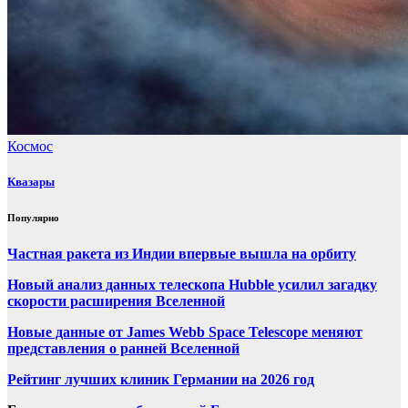
Космос
Квазары
Популярно
Частная ракета из Индии впервые вышла на орбиту
Новый анализ данных телескопа Hubble усилил загадку
скорости расширения Вселенной
Новые данные от James Webb Space Telescope меняют
представления о ранней Вселенной
Рейтинг лучших клиник Германии на 2026 год