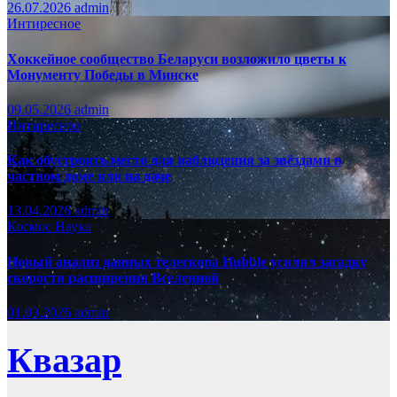
26.07.2026
admin
Интиресное
Хоккейное сообщество Беларуси возложило цветы к
Монументу Победы в Минске
09.05.2026
admin
Интиресное
Как обустроить место для наблюдения за звёздами в
частном доме или на даче
13.04.2026
admin
Космос
Наука
Новый анализ данных телескопа Hubble усилил загадку
скорости расширения Вселенной
01.03.2026
admin
Квазар