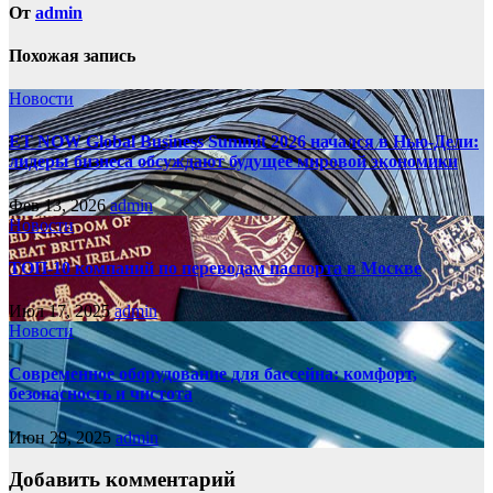
От
admin
Похожая запись
Новости
ET NOW Global Business Summit 2026 начался в Нью‑Дели:
лидеры бизнеса обсуждают будущее мировой экономики
Фев 13, 2026
admin
Новости
ТОП-10 компаний по переводам паспорта в Москве
Июл 17, 2025
admin
Новости
Современное оборудование для бассейна: комфорт,
безопасность и чистота
Июн 29, 2025
admin
Добавить комментарий