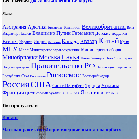
Бесплатная
доска объявлений Беларуси
.
Метки
Великобритания
Австралия
Арктика
Бразилия
Вашингтон
Вена
Владимир Путин
Германия
Детские поделки
Владимир Павлов
Китай
Канада
Квазар
Египет
Индия
Израиль
Крым
Испания
МГУ
Марс
Министерство обороны
Министерство здравоохранения
Наука
Москва
Минобрнауки
Новая Зеландия
Нью-Йорк
Париж
Правительство РФ
Поделки для дома
Публикации педагогов
Роскосмос
Республика Саха
Роспотребнадзор
Рисование
Россия
США
Украина
Турция
Санкт-Петербург
Франция
Япония
ЮНЕСКО
интерьер
Цветы своими руками
Вы пропустили
Космос
Частная ракета из Индии впервые вышла на орбиту