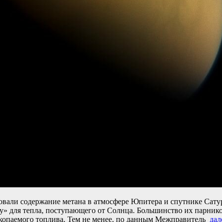
али содержание метана в атмосфере Юпитера и спутнике Сатурн
» для тепла, поступающего от Солнца. Большинство их парников
скопаемого топлива. Тем не менее, по данным Межправитель
дал