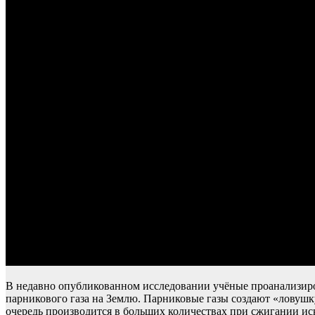
В недавно опубликованном исследовании учёные проанализиров
парникового газа на Землю. Парниковые газы создают «ловушку
очередь производится в больших количествах при сжигании и