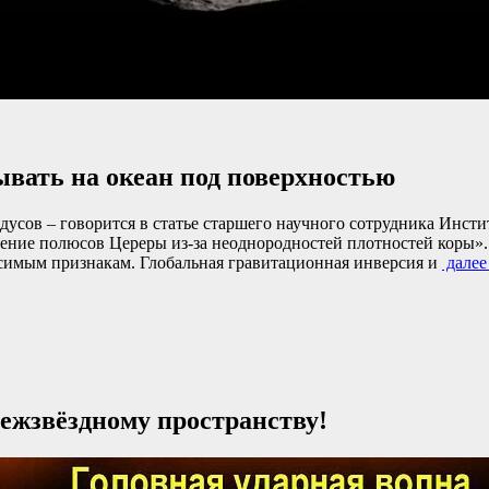
вать на океан под поверхностью
усов – говорится в статье старшего научного сотрудника Инст
онение полюсов Цереры из-за неоднородностей плотностей коры
симым признакам. Глобальная гравитационная инверсия и
дале
межзвёздному пространству!