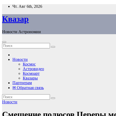
Перейти
Чт. Авг 6th, 2026
к
содержанию
Квазар
Новости Астрономии
Новости
Космос
Астровидео
Космоарт
Квазары
Партнерам
✉ Обратная связь
Новости
Смещение полюсов Цереры мо